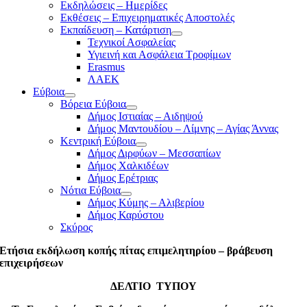
Εκδηλώσεις – Ημερίδες
Εκθέσεις – Επιχειρηματικές Αποστολές
Εκπαίδευση – Κατάρτιση
Τεχνικοί Ασφαλείας
Υγιεινή και Ασφάλεια Τροφίμων
Erasmus
ΛΑΕΚ
Εύβοια
Βόρεια Εύβοια
Δήμος Ιστιαίας – Αιδηψού
Δήμος Μαντουδίου – Λίμνης – Αγίας Άννας
Κεντρική Εύβοια
Δήμος Διρφύων – Μεσσαπίων
Δήμος Χαλκιδέων
Δήμος Ερέτριας
Νότια Εύβοια
Δήμος Κύμης – Αλιβερίου
Δήμος Καρύστου
Σκύρος
Ετήσια εκδήλωση κοπής πίτας επιμελητηρίου – βράβευση
επιχειρήσεων
ΔΕΛΤΙΟ ΤΥΠΟΥ