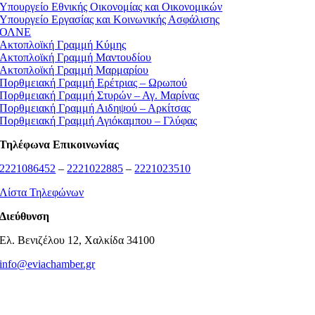
Υπουργείο Εθνικής Οικονομίας και Οικονομικών
Υπουργείο Εργασίας και Κοινωνικής Ασφάλισης
ΟΛΝΕ
Ακτοπλοϊκή Γραμμή Κύμης
Ακτοπλοϊκή Γραμμή Μαντουδίου
Ακτοπλοϊκή Γραμμή Μαρμαρίου
Πορθμειακή Γραμμή Ερέτριας – Ωρωπού
Πορθμειακή Γραμμή Στυρών – Αγ. Μαρίνας
Πορθμειακή Γραμμή Αιδηψού – Αρκίτσας
Πορθμειακή Γραμμή Αγιόκαμπου – Γλύφας
Τηλέφωνα Επικοινωνίας
2221086452
–
2221022885
–
2221023510
Λίστα Τηλεφώνων
Διεύθυνση
Ελ. Βενιζέλου 12, Χαλκίδα 34100
info@eviachamber.gr