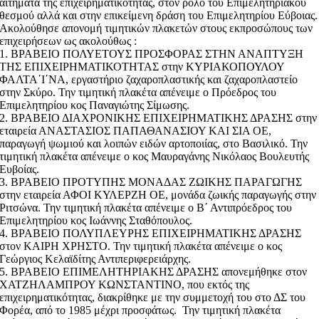
αιτήματα της επιχειρηματικότητας, στον ρόλο του Επιμελητηριακού
θεσμού αλλά και στην επικείμενη δράση του Επιμελητηρίου Εύβοιας.
Ακολούθησε απονομή τιμητικών πλακετών στους εκπροσώπους των
επιχειρήσεων ως ακολούθως :
1. ΒΡΑΒΕΙΟ ΠΟΛΥΕΤΟΥΣ ΠΡΟΣΦΟΡΑΣ ΣΤΗΝ ΑΝΑΠΤΥΞΗ
ΤΗΣ ΕΠΙΧΕΙΡΗΜΑΤΙΚΟΤΗΤΑΣ στην ΚΥΡΙΑΚΟΠΟΥΛΟΥ
ΦΑΛΤΑ΄Ι΄ΝΑ, εργαστήριο ζαχαροπλαστικής και ζαχαροπλαστείο
στην Σκύρο. Την τιμητική πλακέτα απένειμε ο Πρόεδρος του
Επιμελητηρίου κος Παναγιώτης Σίμωσης.
2. ΒΡΑΒΕΙΟ ΔΙΑΧΡΟΝΙΚΗΣ ΕΠΙΧΕΙΡΗΜΑΤΙΚΗΣ ΔΡΑΣΗΣ στην
εταιρεία ΑΝΑΣΤΑΣΙΟΣ ΠΑΠΑΘΑΝΑΣΙΟΥ ΚΑΙ ΣΙΑ ΟΕ,
παραγωγή ψωμιού και λοιπών ειδών αρτοποιίας, στο Βασιλικό. Την
τιμητική πλακέτα απένειμε ο κος Μαυραγάνης Νικόλαος Βουλευτής
Ευβοίας.
3. ΒΡΑΒΕΙΟ ΠΡΟΤΥΠΗΣ ΜΟΝΑΔΑΣ ΖΩΙΚΗΣ ΠΑΡΑΓΩΓΗΣ
στην εταιρεία ΑΦΟΙ ΚΥΛΕΡΖΗ ΟΕ, μονάδα ζωικής παραγωγής στην
Ριτσώνα. Την τιμητική πλακέτα απένειμε ο Β΄ Αντιπρόεδρος του
Επιμελητηρίου κος Ιωάννης Σταθόπουλος.
4. ΒΡΑΒΕΙΟ ΠΟΛΥΠΛΕΥΡΗΣ ΕΠΙΧΕΙΡΗΜΑΤΙΚΗΣ ΔΡΑΣΗΣ
στον ΚΑΙΡΗ ΧΡΗΣΤΟ. Την τιμητική πλακέτα απένειμε ο κος
Γεώργιος Κελαϊδίτης Αντιπεριφερειάρχης.
5. ΒΡΑΒΕΙΟ ΕΠΙΜΕΛΗΤΗΡΙΑΚΗΣ ΔΡΑΣΗΣ απονεμήθηκε στον
ΧΑΤΖΗΛΑΜΠΡΟΥ ΚΩΝΣΤΑΝΤΙΝΟ, που εκτός της
επιχειρηματικότητας, διακρίθηκε με την συμμετοχή του στο ΔΣ του
Φορέα, από το 1985 μέχρι προσφάτως. Την τιμητική πλακέτα