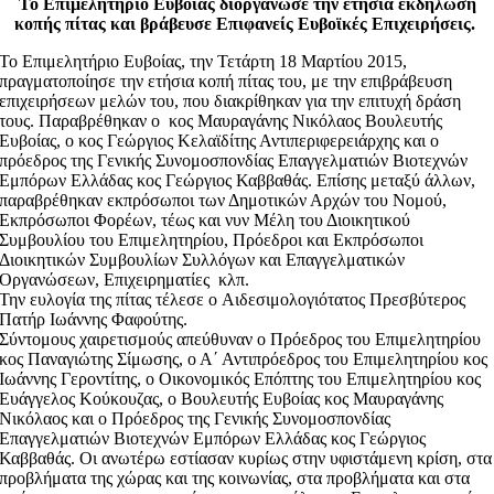
Το Επιμελητήριο Ευβοίας διοργάνωσε την ετήσια εκδήλωση
κοπής πίτας και βράβευσε Επιφανείς Ευβοϊκές Επιχειρήσεις.
Το Επιμελητήριο Ευβοίας, την Τετάρτη 18 Μαρτίου 2015,
πραγματοποίησε την ετήσια κοπή πίτας του, με την επιβράβευση
επιχειρήσεων μελών του, που διακρίθηκαν για την επιτυχή δράση
τους. Παραβρέθηκαν ο κος Μαυραγάνης Νικόλαος Βουλευτής
Ευβοίας, ο κος Γεώργιος Κελαϊδίτης Αντιπεριφερειάρχης και ο
πρόεδρος της Γενικής Συνομοσπονδίας Επαγγελματιών Βιοτεχνών
Εμπόρων Ελλάδας κος Γεώργιος Καββαθάς. Επίσης μεταξύ άλλων,
παραβρέθηκαν εκπρόσωποι των Δημοτικών Αρχών του Νομού,
Εκπρόσωποι Φορέων, τέως και νυν Μέλη του Διοικητικού
Συμβουλίου του Επιμελητηρίου, Πρόεδροι και Εκπρόσωποι
Διοικητικών Συμβουλίων Συλλόγων και Επαγγελματικών
Οργανώσεων, Επιχειρηματίες κλπ.
Την ευλογία της πίτας τέλεσε o Αιδεσιμολογιότατος Πρεσβύτερος
Πατήρ Ιωάννης Φαφούτης.
Σύντομους χαιρετισμούς απεύθυναν ο Πρόεδρος του Επιμελητηρίου
κος Παναγιώτης Σίμωσης, ο Α΄ Αντιπρόεδρος του Επιμελητηρίου κος
Ιωάννης Γεροντίτης, ο Οικονομικός Επόπτης του Επιμελητηρίου κος
Ευάγγελος Κούκουζας, ο Βουλευτής Ευβοίας κος Μαυραγάνης
Νικόλαος και ο Πρόεδρος της Γενικής Συνομοσπονδίας
Επαγγελματιών Βιοτεχνών Εμπόρων Ελλάδας κος Γεώργιος
Καββαθάς. Οι ανωτέρω εστίασαν κυρίως στην υφιστάμενη κρίση, στα
προβλήματα της χώρας και της κοινωνίας, στα προβλήματα και στα