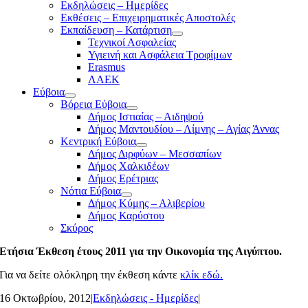
Εκδηλώσεις – Ημερίδες
Εκθέσεις – Επιχειρηματικές Αποστολές
Εκπαίδευση – Κατάρτιση
Τεχνικοί Ασφαλείας
Υγιεινή και Ασφάλεια Τροφίμων
Erasmus
ΛΑΕΚ
Εύβοια
Βόρεια Εύβοια
Δήμος Ιστιαίας – Αιδηψού
Δήμος Μαντουδίου – Λίμνης – Αγίας Άννας
Κεντρική Εύβοια
Δήμος Διρφύων – Μεσσαπίων
Δήμος Χαλκιδέων
Δήμος Ερέτριας
Νότια Εύβοια
Δήμος Κύμης – Αλιβερίου
Δήμος Καρύστου
Σκύρος
Ετήσια Έκθεση έτους 2011 για την Οικονομία της Αιγύπτου.
Για να δείτε ολόκληρη την έκθεση κάντε
κλίκ εδώ.
16 Οκτωβρίου, 2012
|
Εκδηλώσεις - Ημερίδες
|