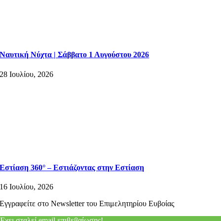
Ναυτική Νύχτα | Σάββατο 1 Αυγούστου 2026
28 Ιουλίου, 2026
Εστίαση 360° – Εστιάζοντας στην Εστίαση
16 Ιουλίου, 2026
Εγγραφείτε στο Newsletter του Επιμελητηρίου Ευβοίας
Έχει σταλεί email επιβεβαίωσης!