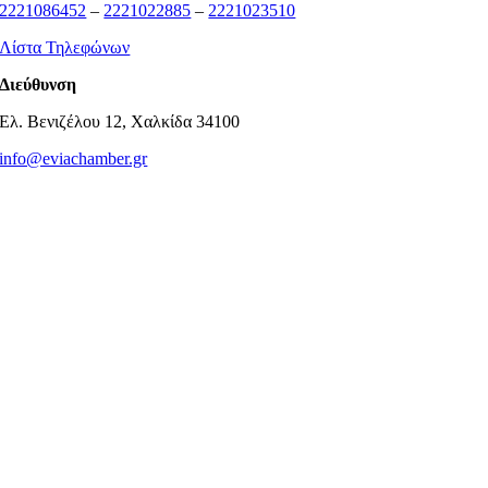
2221086452
–
2221022885
–
2221023510
Λίστα Τηλεφώνων
Διεύθυνση
Ελ. Βενιζέλου 12, Χαλκίδα 34100
info@eviachamber.gr