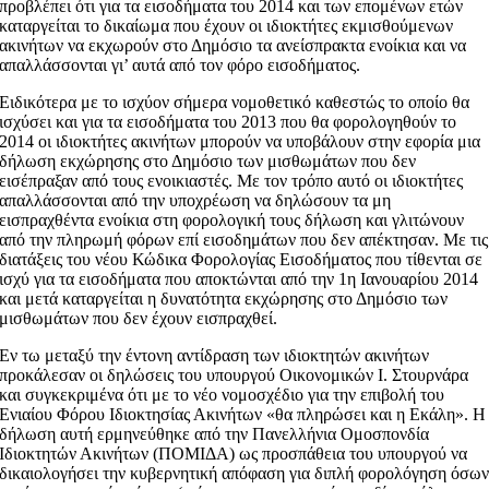
προβλέπει ότι για τα εισοδήματα του 2014 και των επομένων ετών
καταργείται το δικαίωμα που έχουν οι ιδιοκτήτες εκμισθούμενων
ακινήτων να εκχωρούν στο Δημόσιο τα ανείσπρακτα ενοίκια και να
απαλλάσσονται γι’ αυτά από τον φόρο εισοδήματος.
Ειδικότερα με το ισχύον σήμερα νομοθετικό καθεστώς το οποίο θα
ισχύσει και για τα εισοδήματα του 2013 που θα φορολογηθούν το
2014 οι ιδιοκτήτες ακινήτων μπορούν να υποβάλουν στην εφορία μια
δήλωση εκχώρησης στο Δημόσιο των μισθωμάτων που δεν
εισέπραξαν από τους ενοικιαστές. Με τον τρόπο αυτό οι ιδιοκτήτες
απαλλάσσονται από την υποχρέωση να δηλώσουν τα μη
εισπραχθέντα ενοίκια στη φορολογική τους δήλωση και γλιτώνουν
από την πληρωμή φόρων επί εισοδημάτων που δεν απέκτησαν. Με τις
διατάξεις του νέου Κώδικα Φορολογίας Εισοδήματος που τίθενται σε
ισχύ για τα εισοδήματα που αποκτώνται από την 1η Ιανουαρίου 2014
και μετά καταργείται η δυνατότητα εκχώρησης στο Δημόσιο των
μισθωμάτων που δεν έχουν εισπραχθεί.
Εν τω μεταξύ την έντονη αντίδραση των ιδιοκτητών ακινήτων
προκάλεσαν οι δηλώσεις του υπουργού Οικονομικών Ι. Στουρνάρα
και συγκεκριμένα ότι με το νέο νομοσχέδιο για την επιβολή του
Ενιαίου Φόρου Ιδιοκτησίας Ακινήτων «θα πληρώσει και η Εκάλη». Η
δήλωση αυτή ερμηνεύθηκε από την Πανελλήνια Ομοσπονδία
Ιδιοκτητών Ακινήτων (ΠΟΜΙΔΑ) ως προσπάθεια του υπουργού να
δικαιολογήσει την κυβερνητική απόφαση για διπλή φορολόγηση όσω