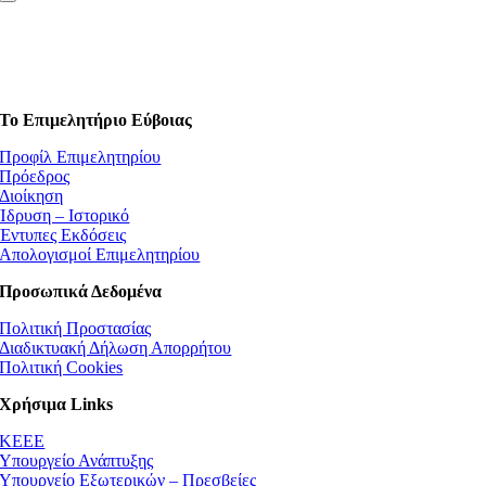
Το Επιμελητήριο Εύβοιας
Προφίλ Επιμελητηρίου
Πρόεδρος
Διοίκηση
Ίδρυση – Ιστορικό
Έντυπες Εκδόσεις
Απολογισμοί Επιμελητηρίου
Προσωπικά Δεδομένα
Πολιτική Προστασίας
Διαδικτυακή Δήλωση Απορρήτου
Πολιτική Cookies
Χρήσιμα Links
ΚEEE
Υπουργείο Ανάπτυξης
Υπουργείο Εξωτερικών – Πρεσβείες