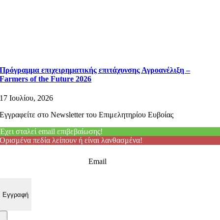
Πρόγραμμα επιχειρηματικής επιτάχυνσης Αγροανέλιξη –
Farmers of the Future 2026
17 Ιουλίου, 2026
Εγγραφείτε στο Newsletter του Επιμελητηρίου Ευβοίας
Έχει σταλεί email επιβεβαίωσης!
Ορισμένα πεδία λείπουν ή είναι λανθασμένα!
Email