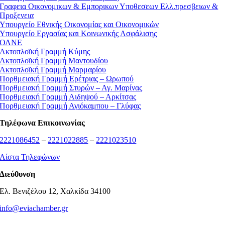
Γραφεια Οικονομικων & Εμπορικων Υποθεσεων Ελλ.πρεσβειων &
Προξενεια
Υπουργείο Εθνικής Οικονομίας και Οικονομικών
Υπουργείο Εργασίας και Κοινωνικής Ασφάλισης
ΟΛΝΕ
Ακτοπλοϊκή Γραμμή Κύμης
Ακτοπλοϊκή Γραμμή Μαντουδίου
Ακτοπλοϊκή Γραμμή Μαρμαρίου
Πορθμειακή Γραμμή Ερέτριας – Ωρωπού
Πορθμειακή Γραμμή Στυρών – Αγ. Μαρίνας
Πορθμειακή Γραμμή Αιδηψού – Αρκίτσας
Πορθμειακή Γραμμή Αγιόκαμπου – Γλύφας
Τηλέφωνα Επικοινωνίας
2221086452
–
2221022885
–
2221023510
Λίστα Τηλεφώνων
Διεύθυνση
Ελ. Βενιζέλου 12, Χαλκίδα 34100
info@eviachamber.gr