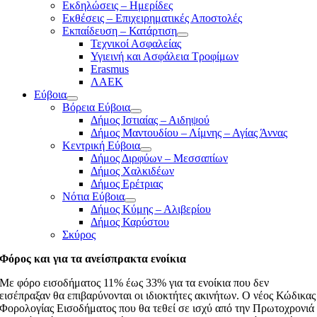
Εκδηλώσεις – Ημερίδες
Εκθέσεις – Επιχειρηματικές Αποστολές
Εκπαίδευση – Κατάρτιση
Τεχνικοί Ασφαλείας
Υγιεινή και Ασφάλεια Τροφίμων
Erasmus
ΛΑΕΚ
Εύβοια
Βόρεια Εύβοια
Δήμος Ιστιαίας – Αιδηψού
Δήμος Μαντουδίου – Λίμνης – Αγίας Άννας
Κεντρική Εύβοια
Δήμος Διρφύων – Μεσσαπίων
Δήμος Χαλκιδέων
Δήμος Ερέτριας
Νότια Εύβοια
Δήμος Κύμης – Αλιβερίου
Δήμος Καρύστου
Σκύρος
Φόρος και για τα ανείσπρακτα ενοίκια
Με φόρο εισοδήματος 11% έως 33% για τα ενοίκια που δεν
εισέπραξαν θα επιβαρύνονται οι ιδιοκτήτες ακινήτων. Ο νέος Κώδικας
Φορολογίας Εισοδήματος που θα τεθεί σε ισχύ από την Πρωτοχρονιά