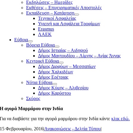
Εκδηλώσεις – Ημερίδες
Εκθέσεις – Επιχειρηματικές Αποστολές
Εκπαίδευση – Κατάρτιση
Τεχνικοί Ασφαλείας
Υγιεινή και Ασφάλεια Τροφίμων
Erasmus
ΛΑΕΚ
Εύβοια
Βόρεια Εύβοια
Δήμος Ιστιαίας – Αιδηψού
Δήμος Μαντουδίου – Λίμνης – Αγίας Άννας
Κεντρική Εύβοια
Δήμος Διρφύων – Μεσσαπίων
Δήμος Χαλκιδέων
Δήμος Ερέτριας
Νότια Εύβοια
Δήμος Κύμης – Αλιβερίου
Δήμος Καρύστου
Σκύρος
Η αγορά Μαρμάρου στην Ινδία
Για να διαβάστε για την αγορά μαρμάρου στην Ινδία κάντε
κλικ εδώ.
15 Φεβρουαρίου, 2016
|
Ανακοινώσεις - Δελτία Τύπου
|