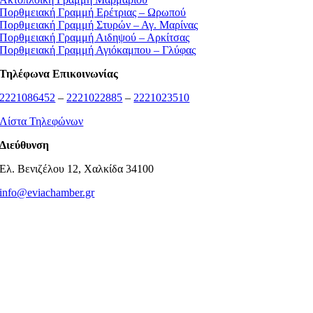
Πορθμειακή Γραμμή Ερέτριας – Ωρωπού
Πορθμειακή Γραμμή Στυρών – Αγ. Μαρίνας
Πορθμειακή Γραμμή Αιδηψού – Αρκίτσας
Πορθμειακή Γραμμή Αγιόκαμπου – Γλύφας
Τηλέφωνα Επικοινωνίας
2221086452
–
2221022885
–
2221023510
Λίστα Τηλεφώνων
Διεύθυνση
Ελ. Βενιζέλου 12, Χαλκίδα 34100
info@eviachamber.gr