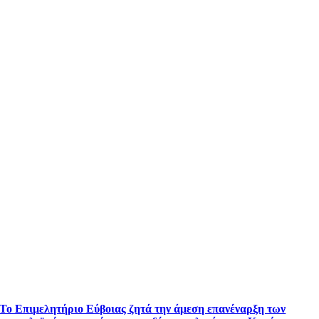
Το Επιμελητήριο Εύβοιας ζητά την άμεση επανέναρξη των