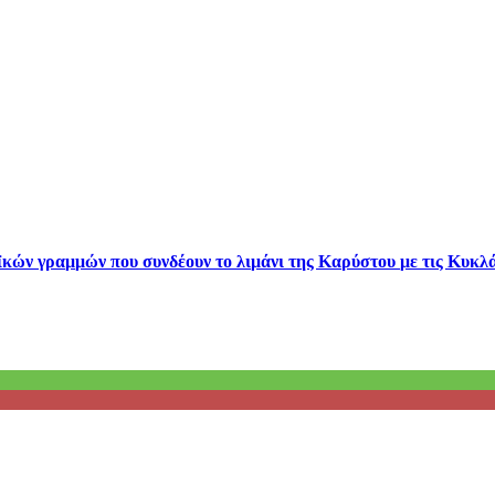
κών γραμμών που συνδέουν το λιμάνι της Καρύστου με τις Κυκλά