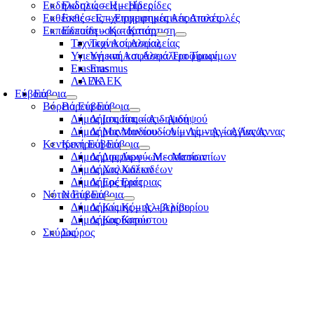
Εκδηλώσεις – Ημερίδες
Εκδηλώσεις – Ημερίδες
Εκθέσεις – Επιχειρηματικές Αποστολές
Εκθέσεις – Επιχειρηματικές Αποστολές
Εκπαίδευση – Κατάρτιση
Εκπαίδευση – Κατάρτιση
Τεχνικοί Ασφαλείας
Τεχνικοί Ασφαλείας
Υγιεινή και Ασφάλεια Τροφίμων
Υγιεινή και Ασφάλεια Τροφίμων
Erasmus
Erasmus
ΛΑΕΚ
ΛΑΕΚ
Εύβοια
Εύβοια
Βόρεια Εύβοια
Βόρεια Εύβοια
Δήμος Ιστιαίας – Αιδηψού
Δήμος Ιστιαίας – Αιδηψού
Δήμος Μαντουδίου – Λίμνης – Αγίας Άννας
Δήμος Μαντουδίου – Λίμνης – Αγίας Άννας
Κεντρική Εύβοια
Κεντρική Εύβοια
Δήμος Διρφύων – Μεσσαπίων
Δήμος Διρφύων – Μεσσαπίων
Δήμος Χαλκιδέων
Δήμος Χαλκιδέων
Δήμος Ερέτριας
Δήμος Ερέτριας
Νότια Εύβοια
Νότια Εύβοια
Δήμος Κύμης – Αλιβερίου
Δήμος Κύμης – Αλιβερίου
Δήμος Καρύστου
Δήμος Καρύστου
Σκύρος
Σκύρος