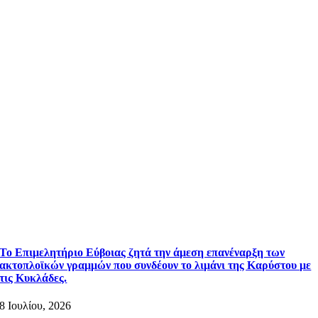
Το Επιμελητήριο Εύβοιας ζητά την άμεση επανέναρξη των
ακτοπλοϊκών γραμμών που συνδέουν το λιμάνι της Καρύστου με
τις Κυκλάδες.
8 Ιουλίου, 2026