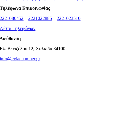
Τηλέφωνα Επικοινωνίας
2221086452
–
2221022885
–
2221023510
Λίστα Τηλεφώνων
Διεύθυνση
Ελ. Βενιζέλου 12, Χαλκίδα 34100
info@eviachamber.gr