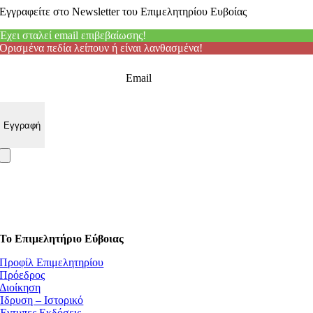
Εγγραφείτε στο Newsletter του Επιμελητηρίου Ευβοίας
Έχει σταλεί email επιβεβαίωσης!
Ορισμένα πεδία λείπουν ή είναι λανθασμένα!
Email
Το Επιμελητήριο Εύβοιας
Προφίλ Επιμελητηρίου
Πρόεδρος
Διοίκηση
Ίδρυση – Ιστορικό
Έντυπες Εκδόσεις