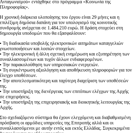
Ανταγωνισμού» εντάχθηκε στο πρόγραμμα «Κοινωνία της
Πληροφορίας».
Η χρονική διάρκεια υλοποίησης του έργου είναι 29 μήνες και η
επιλέξιμη δημόσια δαπάνη για τον υπολογισμό της κοινοτικής
συνδρομής ανέρχεται σε 1.484.210 ευρώ. Η δράση στοχεύει στη
δημιουργία υποδομών που θα εξασφαλίσουν:
• Τη διαδικασία υποβολής ηλεκτρονικών αιτημάτων καταγγελιών
γνωστοποιήσεων και λοιπών στοιχείων.
• Την ηλεκτρονική ή άλλη σχετική ενημέρωση και εξυπηρέτηση των
συναλλασσομένων και τυχόν άλλων ενδιαφερομένων.
• Την παρακολούθηση των υπηρεσιακών ενεργειών.
• Τη συγκέντρωση αξιολόγηση και αποθήκευση πληροφοριών για τον
έλεγχο υποθέσεων.
• Την αποτελεσματικότερη και ταχύτερη διαχείριση των υποθέσεών
της.
• Την υποστήριξη της διενέργειας των επιτόπιων ελέγχων της Αρχής
σε επιχειρήσεις.
• Την υποστήριξη της επιχειρησιακής και διοικητικής λειτουργίας της
Αρχής.
Στο σχεδιαζόμενο σύστημα θα έχουν ελεγχόμενη και διαβαθμισμένη
πρόσβαση οι αρμόδιες υπηρεσίες της Επιτροπής αλλά και οι
συναλλασσόμενοι με αυτήν εντός και εκτός Ελλάδας. Συγκεκριμένα