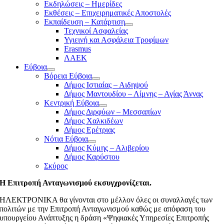
Εκδηλώσεις – Ημερίδες
Εκθέσεις – Επιχειρηματικές Αποστολές
Εκπαίδευση – Κατάρτιση
Τεχνικοί Ασφαλείας
Υγιεινή και Ασφάλεια Τροφίμων
Erasmus
ΛΑΕΚ
Εύβοια
Βόρεια Εύβοια
Δήμος Ιστιαίας – Αιδηψού
Δήμος Μαντουδίου – Λίμνης – Αγίας Άννας
Κεντρική Εύβοια
Δήμος Διρφύων – Μεσσαπίων
Δήμος Χαλκιδέων
Δήμος Ερέτριας
Νότια Εύβοια
Δήμος Κύμης – Αλιβερίου
Δήμος Καρύστου
Σκύρος
Η Επιτροπή Ανταγωνισμού εκσυγχρονίζεται.
ΗΛΕΚΤΡΟΝΙΚΑ θα γίνονται στο μέλλον όλες οι συναλλαγές των
πολιτών με την Επιτροπή Ανταγωνισμού καθώς με απόφαση του
υπουργείου Ανάπτυξης η δράση «Ψηφιακές Υπηρεσίες Επιτροπής