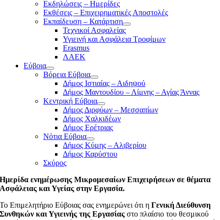
Εκδηλώσεις – Ημερίδες
Εκθέσεις – Επιχειρηματικές Αποστολές
Εκπαίδευση – Κατάρτιση
Τεχνικοί Ασφαλείας
Υγιεινή και Ασφάλεια Τροφίμων
Erasmus
ΛΑΕΚ
Εύβοια
Βόρεια Εύβοια
Δήμος Ιστιαίας – Αιδηψού
Δήμος Μαντουδίου – Λίμνης – Αγίας Άννας
Κεντρική Εύβοια
Δήμος Διρφύων – Μεσσαπίων
Δήμος Χαλκιδέων
Δήμος Ερέτριας
Νότια Εύβοια
Δήμος Κύμης – Αλιβερίου
Δήμος Καρύστου
Σκύρος
Ημερίδα ενημέρωσης Μικρομεσαίων Επιχειρήσεων σε θέματα
Ασφάλειας και Υγείας στην Εργασία.
To Επιμελητήριο Εύβοιας σας ενημερώνει ότι η
Γενική Διεύθυνση
Συνθηκών και Υγιεινής της Εργασίας
στο πλαίσιο του θεσμικού