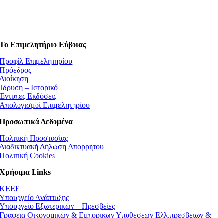
Το Επιμελητήριο Εύβοιας
Προφίλ Επιμελητηρίου
Πρόεδρος
Διοίκηση
Ίδρυση – Ιστορικό
Έντυπες Εκδόσεις
Απολογισμοί Επιμελητηρίου
Προσωπικά Δεδομένα
Πολιτική Προστασίας
Διαδικτυακή Δήλωση Απορρήτου
Πολιτική Cookies
Χρήσιμα Links
ΚEEE
Υπουργείο Ανάπτυξης
Υπουργείο Εξωτερικών – Πρεσβείες
Γραφεια Οικονομικων & Εμπορικων Υποθεσεων Ελλ.πρεσβειων &