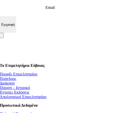
Email
Το Επιμελητήριο Εύβοιας
Προφίλ Επιμελητηρίου
Πρόεδρος
Διοίκηση
Ίδρυση – Ιστορικό
Έντυπες Εκδόσεις
Απολογισμοί Επιμελητηρίου
Προσωπικά Δεδομένα