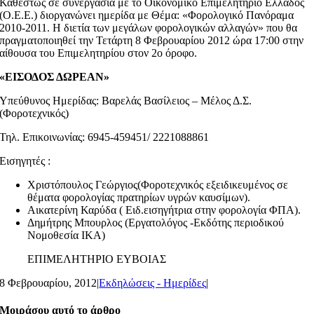
Καθεστώς σε συνεργασία με το Οικονομικό Επιμελητήριο Ελλάδος
(Ο.Ε.Ε.) διοργανώνει ημερίδα με Θέμα: «Φορολογικό Πανόραμα
2010-2011. Η διετία των μεγάλων φορολογικών αλλαγών» που θα
πραγματοποιηθεί την Τετάρτη 8 Φεβρουαρίου 2012 ώρα 17:00 στην
αίθουσα του Επιμελητηρίου στον 2ο όροφο.
«ΕΙΣΟΔΟΣ ΔΩΡΕΑΝ»
Υπεύθυνος Ημερίδας: Βαρελάς Βασίλειος – Μέλος Δ.Σ.
(Φοροτεχνικός)
Τηλ. Επικοινωνίας: 6945-459451/ 2221088861
Εισηγητές :
Χριστόπουλος Γεώργιος(Φοροτεχνικός εξειδικευμένος σε
θέματα φορολογίας πρατηρίων υγρών καυσίμων).
Αικατερίνη Καρύδα ( Ειδ.εισηγήτρια στην φορολογία ΦΠΑ).
Δημήτρης Μπουρλος (Εργατολόγος -Εκδότης περιοδικού
Νομοθεσία ΙΚΑ)
ΕΠΙΜΕΛΗΤΗΡΙΟ ΕΥΒΟΙΑΣ
8 Φεβρουαρίου, 2012
|
Εκδηλώσεις - Ημερίδες
|
Μοιράσου αυτό το άρθρο