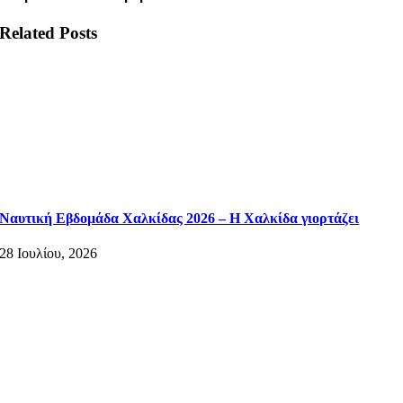
Related Posts
Ναυτική Εβδομάδα Χαλκίδας 2026 – Η Χαλκίδα γιορτάζει
28 Ιουλίου, 2026