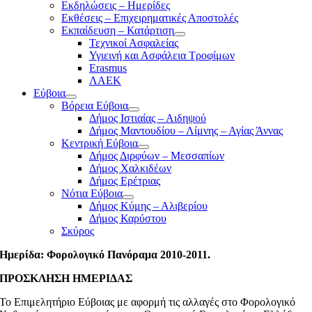
Εκδηλώσεις – Ημερίδες
Εκθέσεις – Επιχειρηματικές Αποστολές
Εκπαίδευση – Κατάρτιση
Τεχνικοί Ασφαλείας
Υγιεινή και Ασφάλεια Τροφίμων
Erasmus
ΛΑΕΚ
Εύβοια
Βόρεια Εύβοια
Δήμος Ιστιαίας – Αιδηψού
Δήμος Μαντουδίου – Λίμνης – Αγίας Άννας
Κεντρική Εύβοια
Δήμος Διρφύων – Μεσσαπίων
Δήμος Χαλκιδέων
Δήμος Ερέτριας
Νότια Εύβοια
Δήμος Κύμης – Αλιβερίου
Δήμος Καρύστου
Σκύρος
Ημερίδα: Φορολογικό Πανόραμα 2010-2011.
ΠΡΟΣΚΛΗΣΗ ΗΜΕΡΙΔΑΣ
Το Επιμελητήριο Εύβοιας με αφορμή τις αλλαγές στο Φορολογικό