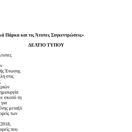
κά Πάρκα και τις Άτυπες Συγκεντρώσεις»
ΔΕΛΤΙΟ ΤΥΠΟΥ
Άτυπες
ον
κής Ένωσης
λη στις
ς
τριών
ημιουργία
με σκοπό τη
 για
ύνης μεταξύ
ορείς των
/2018,
ορείς που