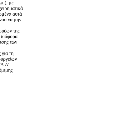
π.), με
χειρηματικά
ομένα αυτά
νου να μην
ορέων της
ν διάφορα
ρισης των
 για τη
ουργείων
ΤΑ Α’
όμιμης