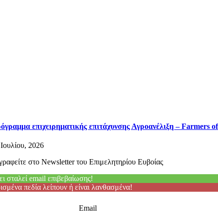
όγραμμα επιχειρηματικής επιτάχυνσης Αγροανέλιξη – Farmers of
 Ιουλίου, 2026
γραφείτε στο Newsletter του Επιμελητηρίου Ευβοίας
ει σταλεί email επιβεβαίωσης!
ισμένα πεδία λείπουν ή είναι λανθασμένα!
Email