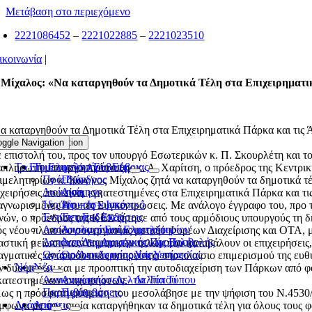
Μετάβαση στο περιεχόμενο
2221086452
–
2221022885
–
2221023510
ικοινωνία
|
 Μίχαλος: «Να καταργηθούν τα Δημοτικά Τέλη στα Επιχειρηματι
α καταργηθούν τα Δημοτικά Τέλη στα Επιχειρηματικά Πάρκα και τις 
γκεντρώσεις»
oggle Navigation
Toggle Navigation
 επιστολή του, προς τον υπουργό Εσωτερικών κ. Π. Σκουρλέτη και τ
Το Επιμελητήριο Εύβοιας
Το Επιμελητήριο Εύβοιας
απληρωτή υπουργό Ανάπτυξης κ. Α. Χαρίτση, ο πρόεδρος της Κεντρι
Πρόεδρος
Πρόεδρος
ιμελητηρίων κ. Κων/νος Μίχαλος ζητά να καταργηθούν τα δημοτικά τέ
Διοίκηση
Διοίκηση
ιχειρήσεις που είναι εγκατεστημένες στα Επιχειρηματικά Πάρκα και τι
Ίδρυση – Ιστορικό
Ίδρυση – Ιστορικό
αγνωρισμένες Άτυπες Συγκεντρώσεις. Με ανάλογο έγγραφο του, προ 
Έντυπες Εκδόσεις
Έντυπες Εκδόσεις
νών, ο πρόεδρος της ΚΕΕ ζήτησε από τους αρμόδιους υπουργούς τη δ
Απολογισμοί Επιμελητηρίου
Απολογισμοί Επιμελητηρίου
ός νέου πλαισίου συνεργασίας μεταξύ Φορέων Διαχείρισης και ΟΤΑ, 
Δαπάνες Διαφημιστικής Προβολής
Δαπάνες Διαφημιστικής Προβολής
αστική μείωση των δημοτικών τελών που καταβάλουν οι επιχειρήσεις,
Ωράριο Λειτουργίας Υπηρεσίας
Ωράριο Λειτουργίας Υπηρεσίας
αγματικές ανταποδοτικές υπηρεσίες, στο πλαίσιο επιμερισμού της ευθ
Νέα
Νέα
ν δύο μερών και με προοπτική την αυτοδιαχείριση των Πάρκων από φ
Ανακοινώσεις – Δελτία Τύπου
Ανακοινώσεις – Δελτία Τύπου
κατεστημένων επιχειρήσεων.
Παρεμβάσεις
Παρεμβάσεις
ως η πρόσφατη ρύθμιση που μεσολάβησε με την ψήφιση του Ν.4530
Δράσεις
Δράσεις
μφωνα με την οποία καταργήθηκαν τα δημοτικά τέλη για όλους τους φ