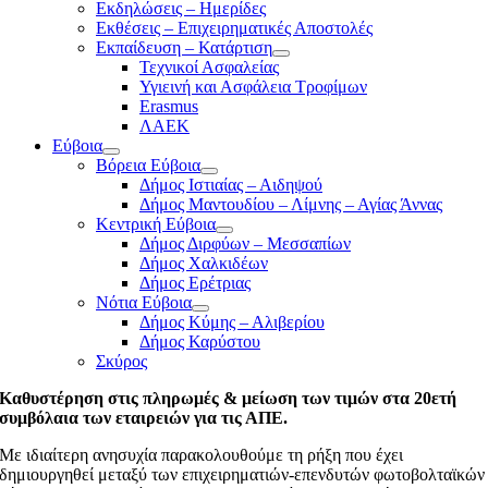
Εκδηλώσεις – Ημερίδες
Εκθέσεις – Επιχειρηματικές Αποστολές
Εκπαίδευση – Κατάρτιση
Τεχνικοί Ασφαλείας
Υγιεινή και Ασφάλεια Τροφίμων
Erasmus
ΛΑΕΚ
Εύβοια
Βόρεια Εύβοια
Δήμος Ιστιαίας – Αιδηψού
Δήμος Μαντουδίου – Λίμνης – Αγίας Άννας
Κεντρική Εύβοια
Δήμος Διρφύων – Μεσσαπίων
Δήμος Χαλκιδέων
Δήμος Ερέτριας
Νότια Εύβοια
Δήμος Κύμης – Αλιβερίου
Δήμος Καρύστου
Σκύρος
Καθυστέρηση στις πληρωμές & μείωση των τιμών στα 20ετή
συμβόλαια των εταιρειών για τις ΑΠΕ.
Με ιδιαίτερη ανησυχία παρακολουθούμε τη ρήξη που έχει
δημιουργηθεί μεταξύ των επιχειρηματιών-επενδυτών φωτοβολταϊκών