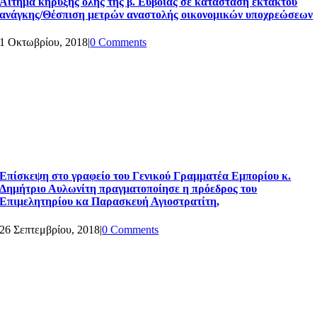
Αίτημα κήρυξης όλης της β. Εύβοιας σε κατάσταση εκτάκτου
ανάγκης/Θέσπιση μετρών αναστολής οικονομικών υποχρεώσεων
1 Οκτωβρίου, 2018
|
0 Comments
Επίσκεψη στο γραφείο του Γενικού Γραμματέα Εμπορίου κ.
Δημήτριο Αυλωνίτη πραγματοποίησε η πρόεδρος του
Επιμελητηρίου κα Παρασκευή Αγιοστρατίτη,
26 Σεπτεμβρίου, 2018
|
0 Comments