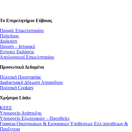
Το Επιμελητήριο Εύβοιας
Προφίλ Επιμελητηρίου
Πρόεδρος
Διοίκηση
Ίδρυση – Ιστορικό
Έντυπες Εκδόσεις
Απολογισμοί Επιμελητηρίου
Προσωπικά Δεδομένα
Πολιτική Προστασίας
Διαδικτυακή Δήλωση Απορρήτου
Πολιτική Cookies
Χρήσιμα Links
ΚEEE
Υπουργείο Ανάπτυξης
Υπουργείο Εξωτερικών – Πρεσβείες
Γραφεια Οικονομικων & Εμπορικων Υποθεσεων Ελλ.πρεσβειων &
Προξενεια