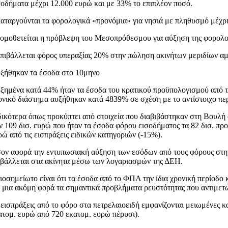
σοδήματα μέχρι 12.000 ευρώ και με 33% το επιπλέον ποσό.
καταργούνται τα φορολογικά «προνόμια» για νησιά με πληθυσμό μέχρι
νομοθετείται η πρόβλεψη του Μεσοπρόθεσμου για αύξηση της φορολ
επιβάλλεται φόρος υπεραξίας 20% στην πώληση ακινήτων μεριδίων α
ξήθηκαν τα έσοδα στο 10μηνο
ξημένα κατά 44% ήταν τα έσοδα του κρατικού προϋπολογισμού από το
ονικό διάστημα αυξήθηκαν κατά 4839% σε σχέση με το αντίστοιχο πε
δικότερα όπως προκύπτει από στοιχεία που διαβιβάστηκαν στη Βουλ
ν 109 δισ. ευρώ που ήταν τα έσοδα φόρου εισοδήματος τα 82 δισ. π
ρώ από τις εισπράξεις ειδικών κατηγοριών (-15%).
ον αφορά την εντυπωσιακή αύξηση των εσόδων από τους φόρους στην π
ιβάλλεται στα ακίνητα μέσω των λογαριασμών της ΔΕΗ.
ιοσημείωτο είναι ότι τα έσοδα από το ΦΠΑ την ίδια χρονική περίοδ
α μια ακόμη φορά τα σημαντικά προβλήματα ρευστότητας που αντιμετω
 εισπράξεις από το φόρο στα πετρελαιοειδή εμφανίζονται μειωμένες 
ατομ. ευρώ από 720 εκατομ. ευρώ πέρυσι).