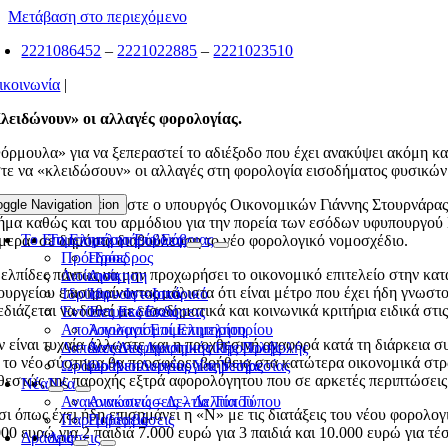
Μετάβαση στο περιεχόμενο
2221086452
–
2221022885
–
2221023510
ικοινωνία
|
λειδώνουν» οι αλλαγές φορολογίας.
όρμουλα» για να ξεπεραστεί το αδιέξοδο που έχει ανακύψει ακόμη κ
τε να «κλειδώσουν» οι αλλαγές στη φορολογία εισοδήματος φυσικών
α το λόγο αυτό άλλωστε ο υπουργός Οικονομικών Γιάννης Στουρνάρα
oggle Navigation
Toggle Navigation
ήμα καθώς και του αρμόδιου για την πορεία των εσόδων υφυπουργού 
Το Επιμελητήριο Εύβοιας
Το Επιμελητήριο Εύβοιας
μερα- σε δημόσια διαβούλευση το νέο φορολογικό νομοσχέδιο.
Πρόεδρος
Πρόεδρος
 ελπίδες πάντως να μην προχωρήσει το οικονομικό επιτελείο στην κ
Διοίκηση
Διοίκηση
ουργείου επισημαίνοντας μάλιστα ότι είναι μέτρο που έχει ήδη γνωστ
Ίδρυση – Ιστορικό
Ίδρυση – Ιστορικό
εδιάζεται να δοθεί με εισοδηματικά και κοινωνικά κριτήρια ειδικά σ
Έντυπες Εκδόσεις
Έντυπες Εκδόσεις
Απολογισμοί Επιμελητηρίου
Απολογισμοί Επιμελητηρίου
ν είναι τυχαία άλλωστε και η προχθεσινή αναφορά κατά τη διάρκει
Δαπάνες Διαφημιστικής Προβολής
Δαπάνες Διαφημιστικής Προβολής
ι το νέο σύστημα θα προσφέρει βοήθεια στα κατώτερα οικονομικά στρώ
Ωράριο Λειτουργίας Υπηρεσίας
Ωράριο Λειτουργίας Υπηρεσίας
θεστώς της παροχής εξτρά αφορολόγητου που σε αρκετές περιπτώσεις
Νέα
Νέα
Ανακοινώσεις – Δελτία Τύπου
Ανακοινώσεις – Δελτία Τύπου
σι όπως έχει ήδη επισημάνει η «Ν» με τις διατάξεις του νέου φορολ
Παρεμβάσεις
Παρεμβάσεις
000 ευρώ για 2 παιδιά 7.000 ευρώ για 3 παιδιά και 10.000 ευρώ για τέ
Δράσεις
Δράσεις