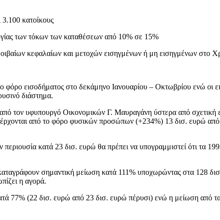
 3.100 κατοίκους
ογίας των τόκων των καταθέσεων από 10% σε 15%
μοιβαίων κεφαλαίων και μετοχών εισηγμένων ή μη εισηγμένων στο Χ
 φόρο εισοδήματος στο δεκάμηνο Ιανουαρίου – Οκτωβρίου ενώ οι εισ
ρυσινό διάστημα.
ή από τον υφυπουργό Οικονομικών Γ. Μαυραγάνη ύστερα από σχετικ
ροέρχονται από το φόρο φυσικών προσώπων (+234%) 13 δισ. ευρώ από
εριουσία κατά 23 δισ. ευρώ θα πρέπει να υπογραμμιστεί ότι τα 1993
ο καταγράφουν σημαντική μείωση κατά 111% υποχωρώντας στα 128 δισ.
πίζει η αγορά.
κατά 77% (22 δισ. ευρώ από 23 δισ. ευρώ πέρυσι) ενώ η μείωση από τ