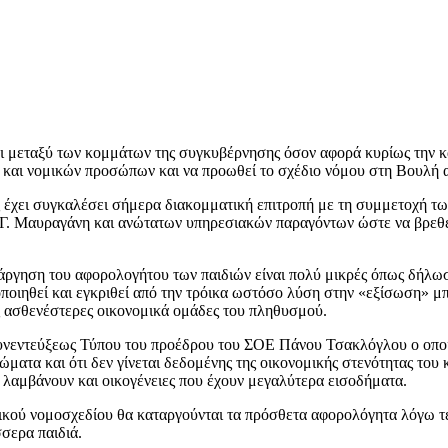
αι μεταξύ των κομμάτων της συγκυβέρνησης όσον αφορά κυρίως την κ
 και νομικών προσώπων και να προωθεί το σχέδιο νόμου στη Βουλή 
ς έχει συγκαλέσει σήμερα διακομματική επιτροπή με τη συμμετοχή 
Γ. Μαυραγάνη και ανώτατων υπηρεσιακών παραγόντων ώστε να βρεθεί 
ατάργηση του αφορολογήτου των παιδιών είναι πολύ μικρές όπως δήλ
οποιηθεί και εγκριθεί από την τρόικα ωστόσο λύση στην «εξίσωση» μ
τις ασθενέστερες οικονομικά ομάδες του πληθυσμού.
α συνεντεύξεως Τύπου του προέδρου του ΣΟΕ Πάνου Τσακλόγλου ο οπ
ματα και ότι δεν γίνεται δεδομένης της οικονομικής στενότητας του
 λαμβάνουν και οικογένειες που έχουν μεγαλύτερα εισοδήματα.
ογικού νομοσχεδίου θα καταργούνται τα πρόσθετα αφορολόγητα λόγω τέ
σσερα παιδιά.