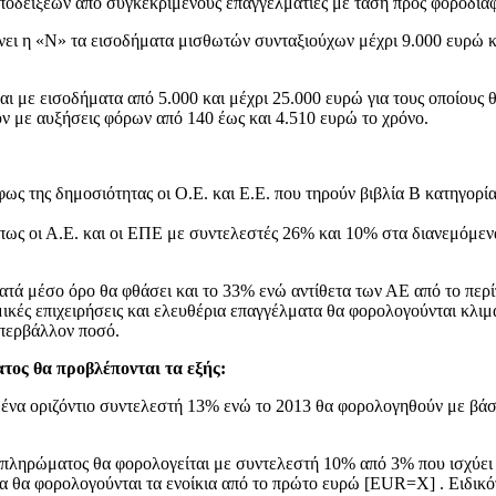
αποδείξεων από συγκεκριμένους επαγγελματίες με τάση προς φοροδια
μάνει η «Ν» τα εισοδήματα μισθωτών συνταξιούχων μέχρι 9.000 ευρώ
αι με εισοδήματα από 5.000 και μέχρι 25.000 ευρώ για τους οποίους
 με αυξήσεις φόρων από 140 έως και 4.510 ευρώ το χρόνο.
φως της δημοσιότητας οι Ο.Ε. και Ε.Ε. που τηρούν βιβλία Β κατηγορ
 όπως οι Α.Ε. και οι ΕΠΕ με συντελεστές 26% και 10% στα διανεμόμεν
ατά μέσο όρο θα φθάσει και το 33% ενώ αντίθετα των ΑΕ από το περ
μικές επιχειρήσεις και ελευθέρια επαγγέλματα θα φορολογούνται κλι
υπερβάλλον ποσό.
τος θα προβλέπονται τα εξής:
ε ένα οριζόντιο συντελεστή 13% ενώ το 2013 θα φορολογηθούν με βά
υ πληρώματος θα φορολογείται με συντελεστή 10% από 3% που ισχύει
α θα φορολογούνται τα ενοίκια από το πρώτο ευρώ [EUR=X] . Ειδικ