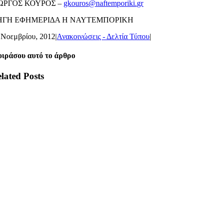
ΙΩΡΓΟΣ ΚΟΥΡΟΣ –
gkouros@naftemporiki.gr
ΗΓΗ ΕΦΗΜΕΡΙΔΑ Η ΝΑΥΤΕΜΠΟΡΙΚΗ
 Νοεμβρίου, 2012
|
Ανακοινώσεις - Δελτία Τύπου
|
ιράσου αυτό το άρθρο
lated Posts