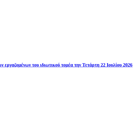
ν εργαζομένων του ιδιωτικού τομέα την Τετάρτη 22 Ιουλίου 2026