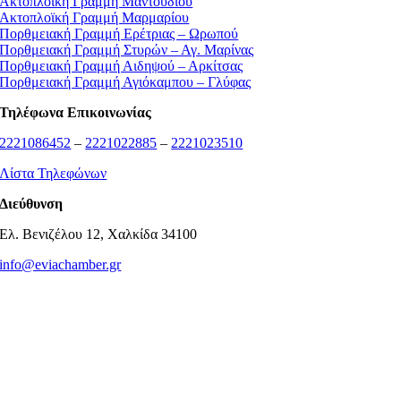
Ακτοπλοϊκή Γραμμή Μαντουδίου
Ακτοπλοϊκή Γραμμή Μαρμαρίου
Πορθμειακή Γραμμή Ερέτριας – Ωρωπού
Πορθμειακή Γραμμή Στυρών – Αγ. Μαρίνας
Πορθμειακή Γραμμή Αιδηψού – Αρκίτσας
Πορθμειακή Γραμμή Αγιόκαμπου – Γλύφας
Τηλέφωνα Επικοινωνίας
2221086452
–
2221022885
–
2221023510
Λίστα Τηλεφώνων
Διεύθυνση
Ελ. Βενιζέλου 12, Χαλκίδα 34100
info@eviachamber.gr