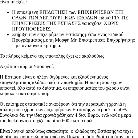
είναι τα εξής :
Η επικείμενη ΕΠΙΔΟΤΗΣΗ των ΕΠΙΧΕΙΡΗΣΕΩΝ ΕΠΙ
ΟΛΩΝ ΤΩΝ ΛΕΙΤΟΥΡΓΙΚΩΝ ΕΞΟΔΩΝ ειδικά ΓΙΑ ΤΙΣ
ΕΠΙΧΕΙΡΗΣΕΙΣ ΤΗΣ ΕΣΤΙΑΣΗΣ να ισχύσει ΧΩΡΙΣ
ΠΡΟΥΠΟΘΕΣΕΙΣ.
Στήριξη των επιχειρήσεων Εστίασης μέσω Ενός Ειδικού
Προγράμματος με τη Μορφή Μη Επιστρεπτέας Επιχορήγησης
– με αναλογικά κριτήρια.
Το πλήρες κείμενο της επιστολής έχει ως ακολούθως
Αξιότιμοι κύριοι Υπουργοί,
Η Εστίαση είναι ο πλέον θιγόμενος και εξασθενημένος
επαγγελματικός κλάδος από την πανδημία. Η πίεση που έχουν
υποστεί, όλο αυτό το διάστημα, οι επιχειρηματίες του χώρου είναι
κυριολεκτικά ασφυκτική.
Οι επίσημες στατιστικές αναφέρουν ότι την περασμένη χρονιά η
πτώση του τζίρου των επιχειρήσεων Εστίασης ξεπέρασε το 50%.
Συνολικά δε, την ίδια χρονιά χάθηκαν 4 δισ. Ευρώ, ενώ κάθε μέρα
του lockdown στοιχίζει περί τα 600 εκατ. ευρώ.
Είναι λογικά απολύτως απαραίτητο, ο κλάδος της Εστίασης να τύχει
ιδιαίτερης αντιμετώπισης από την Πολιτεία, όσο ιδιαίτερη ήταν και η