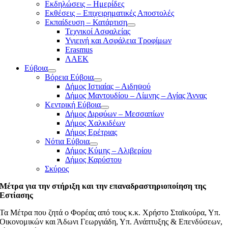
Εκδηλώσεις – Ημερίδες
Εκθέσεις – Επιχειρηματικές Αποστολές
Εκπαίδευση – Κατάρτιση
Τεχνικοί Ασφαλείας
Υγιεινή και Ασφάλεια Τροφίμων
Erasmus
ΛΑΕΚ
Εύβοια
Βόρεια Εύβοια
Δήμος Ιστιαίας – Αιδηψού
Δήμος Μαντουδίου – Λίμνης – Αγίας Άννας
Κεντρική Εύβοια
Δήμος Διρφύων – Μεσσαπίων
Δήμος Χαλκιδέων
Δήμος Ερέτριας
Νότια Εύβοια
Δήμος Κύμης – Αλιβερίου
Δήμος Καρύστου
Σκύρος
Μέτρα για την στήριξη και την επαναδραστηριοποίηση της
Εστίασης
Τα Μέτρα που ζητά ο Φορέας από τους κ.κ. Χρήστο Σταϊκούρα, Υπ.
Οικονομικών και Άδωνι Γεωργιάδη, Υπ. Ανάπτυξης & Επενδύσεων,