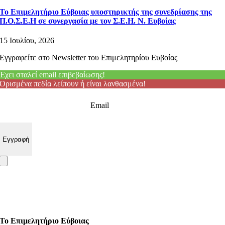
Το Επιμελητήριο Εύβοιας υποστηρικτής της συνεδρίασης της
Π.Ο.Σ.Ε.Η σε συνεργασία με τον Σ.Ε.Η. Ν. Ευβοίας
15 Ιουλίου, 2026
Εγγραφείτε στο Newsletter του Επιμελητηρίου Ευβοίας
Έχει σταλεί email επιβεβαίωσης!
Ορισμένα πεδία λείπουν ή είναι λανθασμένα!
Email
Το Επιμελητήριο Εύβοιας