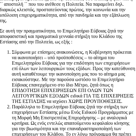
΄΄ αποστολή ΄΄ που του ανέθεσε η Πολιτεία. Να παραμείνει δηλ.
διαρκώς κλειστός, προστατεύοντας πρώτος, την κοινωνία και την
υπόλοιπη επιχειρηματικότητα, από την πανδημία και την εξάπλωση
της.
Σε αυτή την πραγματικότητα, το Επιμελητήριο Εύβοιας ζητά την
αποφασιστική και πραγματικά γενναία στήριξη του Κλάδου της
Εστίασης από την Πολιτεία, ως εξής :
Σύμφωνα με επίσημες ανακοινώσεις, η Κυβέρνηση πρόκειται
να ικανοποιήσει – υπό προϋποθέσεις – το αίτημα του
Επιμελητηρίου Εύβοιας για την επιδότηση των επιχειρήσεων
επί όλων των λειτουργικών τους εξόδων. Προς την κατεύθυνση
αυτή καταθέτουμε την ικανοποίηση μας που το αίτημα μας
εισακούστηκε. Με την παρούσα ωστόσο το Επιμελητήριο
Εύβοιας επανερχόμενο στο ίδιο Μέτρο, ζητά όπως η
ΕΠΙΔΟΤΗΣΗ ΕΠΙΧΕΙΡΗΣΕΩΝ ΕΠΙ ΟΛΩΝ ΤΩΝ
ΛΕΙΤΟΥΡΓΙΚΩΝ ΕΞΟΔΩΝ ειδικά ΓΙΑ ΤΙΣ ΕΠΙΧΕΙΡΗΣΕΙΣ
ΤΗΣ ΕΣΤΙΑΣΗΣ να ισχύσει ΧΩΡΙΣ ΠΡΟΥΠΟΘΕΣΕΙΣ.
Παράλληλα το Επιμελητήριο Εύβοιας ζητά την στήριξη των
επιχειρήσεων Εστίασης μέσω Ενός Ειδικού Προγράμματος με
τη Μορφή Μη Επιστρεπτέας Επιχορήγησης – με αναλογικά
κριτήρια. Ως ενός εντελώς απαιτούμενου κεφαλαίου κίνησης
για την βιωσιμότητα και την επαναδραστηριοποίησή των
επιχειρήσεων του Κλάδου. Το εν λόγω πρόγραμμα θα πρέπει