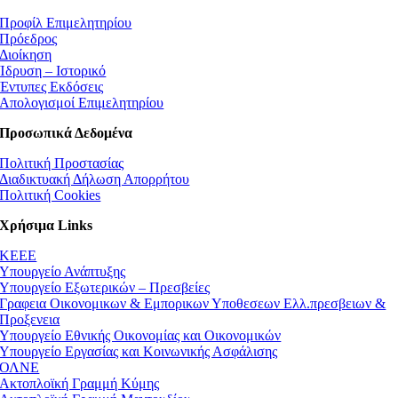
Προφίλ Επιμελητηρίου
Πρόεδρος
Διοίκηση
Ίδρυση – Ιστορικό
Έντυπες Εκδόσεις
Απολογισμοί Επιμελητηρίου
Προσωπικά Δεδομένα
Πολιτική Προστασίας
Διαδικτυακή Δήλωση Απορρήτου
Πολιτική Cookies
Χρήσιμα Links
ΚEEE
Υπουργείο Ανάπτυξης
Υπουργείο Εξωτερικών – Πρεσβείες
Γραφεια Οικονομικων & Εμπορικων Υποθεσεων Ελλ.πρεσβειων &
Προξενεια
Υπουργείο Εθνικής Οικονομίας και Οικονομικών
Υπουργείο Εργασίας και Κοινωνικής Ασφάλισης
ΟΛΝΕ
Ακτοπλοϊκή Γραμμή Κύμης