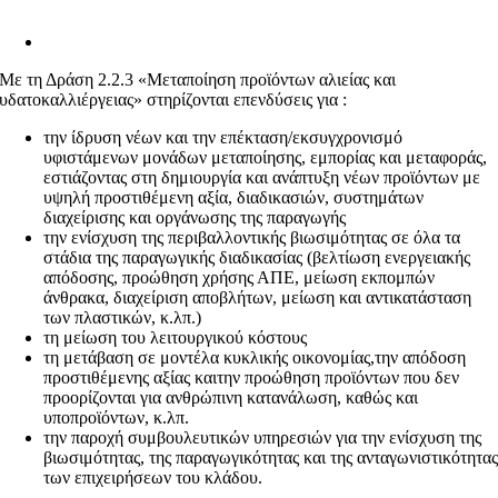
Με τη Δράση 2.2.3 «Μεταποίηση προϊόντων αλιείας και
υδατοκαλλιέργειας» στηρίζονται επενδύσεις για :
την ίδρυση νέων και την επέκταση/εκσυγχρονισμό
υφιστάμενων μονάδων μεταποίησης, εμπορίας και μεταφοράς,
εστιάζοντας στη δημιουργία και ανάπτυξη νέων προϊόντων με
υψηλή προστιθέμενη αξία, διαδικασιών, συστημάτων
διαχείρισης και οργάνωσης της παραγωγής
την ενίσχυση της περιβαλλοντικής βιωσιμότητας σε όλα τα
στάδια της παραγωγικής διαδικασίας (βελτίωση ενεργειακής
απόδοσης, προώθηση χρήσης ΑΠΕ, μείωση εκπομπών
άνθρακα, διαχείριση αποβλήτων, μείωση και αντικατάσταση
των πλαστικών, κ.λπ.)
τη μείωση του λειτουργικού κόστους
τη μετάβαση σε μοντέλα κυκλικής οικονομίας,την απόδοση
προστιθέμενης αξίας καιτην προώθηση προϊόντων που δεν
προορίζονται για ανθρώπινη κατανάλωση, καθώς και
υποπροϊόντων, κ.λπ.
την παροχή συμβουλευτικών υπηρεσιών για την ενίσχυση της
βιωσιμότητας, της παραγωγικότητας και της ανταγωνιστικότητα
των επιχειρήσεων του κλάδου​.