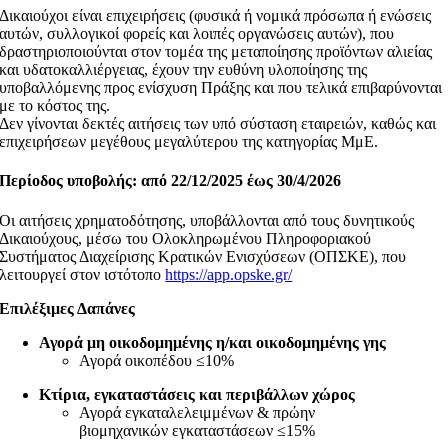
Δικαιούχοι είναι επιχειρήσεις (φυσικά ή νομικά πρόσωπα ή ενώσεις
αυτών, συλλογικοί φορείς και λοιπές οργανώσεις αυτών), που
δραστηριοποιούνται στον τομέα της μεταποίησης προϊόντων αλιείας
και υδατοκαλλιέργειας, έχουν την ευθύνη υλοποίησης της
υποβαλλόμενης προς ενίσχυση Πράξης και που τελικά επιβαρύνονται
με το κόστος της.
​Δεν γίνονται δεκτές αιτήσεις των υπό σύσταση εταιρειών, καθώς και
επιχειρήσεων μεγέθους μεγαλύτερου της κατηγορίας ΜμΕ.​
Περίοδος υποβολής: από 22/12/2025 έως 30/4/2026
Οι αιτήσεις χρηματοδότησης, υποβάλλονται από τους δυνητικούς
Δικαιούχους, μέσω του Ολοκληρωμένου Πληροφοριακού
Συστήματος Διαχείρισης Κρατικών Ενισχύσεων (ΟΠΣΚΕ), που
λειτουργεί στον ιστότοπο
https://app.opske.gr/
Επιλέξιμες Δαπάνες
Αγορά μη οικοδομημένης η/και οικοδομημένης γης
Αγορά οικοπέδου ≤10%
Κτίρια, εγκαταστάσεις και περιβάλλων χώρος
Αγορά εγκαταλελειμμένων & πρώην
βιομηχανικών εγκαταστάσεων ≤15%