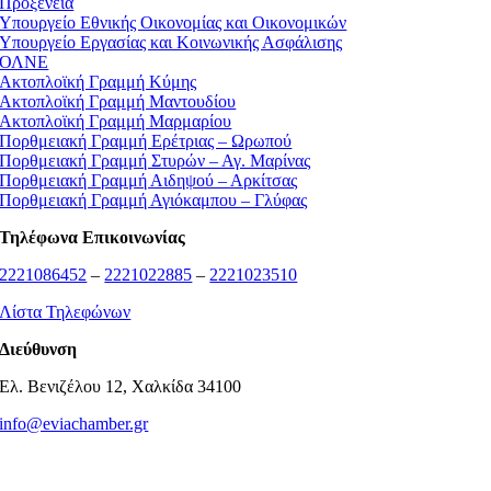
Προξενεια
Υπουργείο Εθνικής Οικονομίας και Οικονομικών
Υπουργείο Εργασίας και Κοινωνικής Ασφάλισης
ΟΛΝΕ
Ακτοπλοϊκή Γραμμή Κύμης
Ακτοπλοϊκή Γραμμή Μαντουδίου
Ακτοπλοϊκή Γραμμή Μαρμαρίου
Πορθμειακή Γραμμή Ερέτριας – Ωρωπού
Πορθμειακή Γραμμή Στυρών – Αγ. Μαρίνας
Πορθμειακή Γραμμή Αιδηψού – Αρκίτσας
Πορθμειακή Γραμμή Αγιόκαμπου – Γλύφας
Τηλέφωνα Επικοινωνίας
2221086452
–
2221022885
–
2221023510
Λίστα Τηλεφώνων
Διεύθυνση
Ελ. Βενιζέλου 12, Χαλκίδα 34100
info@eviachamber.gr