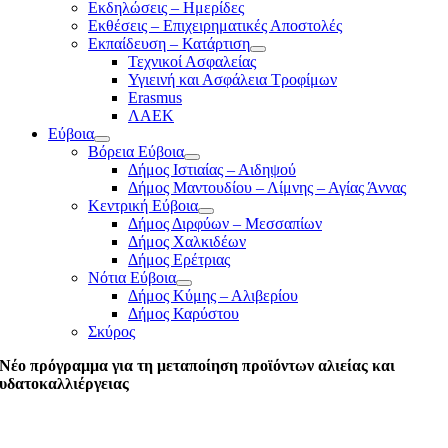
Εκδηλώσεις – Ημερίδες
Εκθέσεις – Επιχειρηματικές Αποστολές
Εκπαίδευση – Κατάρτιση
Τεχνικοί Ασφαλείας
Υγιεινή και Ασφάλεια Τροφίμων
Erasmus
ΛΑΕΚ
Εύβοια
Βόρεια Εύβοια
Δήμος Ιστιαίας – Αιδηψού
Δήμος Μαντουδίου – Λίμνης – Αγίας Άννας
Κεντρική Εύβοια
Δήμος Διρφύων – Μεσσαπίων
Δήμος Χαλκιδέων
Δήμος Ερέτριας
Νότια Εύβοια
Δήμος Κύμης – Αλιβερίου
Δήμος Καρύστου
Σκύρος
Νέο πρόγραμμα για τη μεταποίηση προϊόντων αλιείας και
υδατοκαλλιέργειας