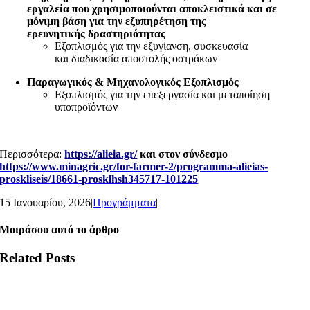
εργαλεία που χρησιμοποιούνται αποκλειστικά και σε
μόνιμη βάση για την εξυπηρέτηση της
ερευνητικής δραστηριότητας
Εξοπλισμός για την εξυγίανση, συσκευασία
και διαδικασία αποστολής οστράκων
Παραγωγικός & Μηχανολογικός Εξοπλισμός
Εξοπλισμός για την επεξεργασία και μεταποίηση
υποπροϊόντων
Περισσότερα:
https://alieia.gr/
και στον σύνδεσμο
https://www.minagric.gr/for-farmer-2/programma-alieias-
proskliseis/18661-prosklhsh345717-101225
15 Ιανουαρίου, 2026
|
Προγράμματα
|
Μοιράσου αυτό το άρθρο
Related Posts