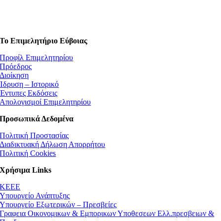
Το Επιμελητήριο Εύβοιας
Προφίλ Επιμελητηρίου
Πρόεδρος
Διοίκηση
Ίδρυση – Ιστορικό
Έντυπες Εκδόσεις
Απολογισμοί Επιμελητηρίου
Προσωπικά Δεδομένα
Πολιτική Προστασίας
Διαδικτυακή Δήλωση Απορρήτου
Πολιτική Cookies
Χρήσιμα Links
ΚEEE
Υπουργείο Ανάπτυξης
Υπουργείο Εξωτερικών – Πρεσβείες
Γραφεια Οικονομικων & Εμπορικων Υποθεσεων Ελλ.πρεσβειων &