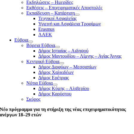
Εκδηλώσεις – Ημερίδες
Εκθέσεις – Επιχειρηματικές Αποστολές
Εκπαίδευση – Κατάρτιση
Τεχνικοί Ασφαλείας
Υγιεινή και Ασφάλεια Τροφίμων
Erasmus
ΛΑΕΚ
Εύβοια
Βόρεια Εύβοια
Δήμος Ιστιαίας – Αιδηψού
Δήμος Μαντουδίου – Λίμνης – Αγίας Άννας
Κεντρική Εύβοια
Δήμος Διρφύων – Μεσσαπίων
Δήμος Χαλκιδέων
Δήμος Ερέτριας
Νότια Εύβοια
Δήμος Κύμης – Αλιβερίου
Δήμος Καρύστου
Σκύρος
Νέο πρόγραμμα για τη στήριξη της νέας επιχειρηματικότητας
ανέργων 18–29 ετών