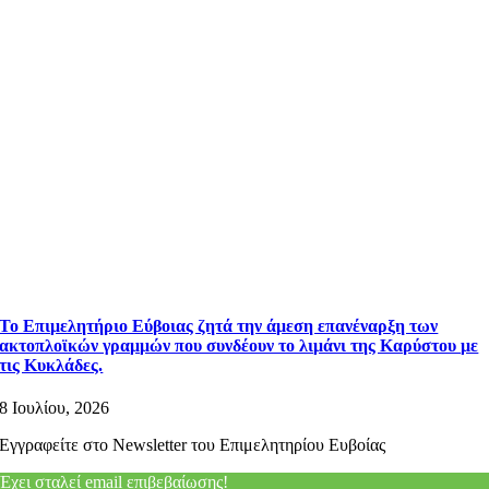
Το Επιμελητήριο Εύβοιας ζητά την άμεση επανέναρξη των
ακτοπλοϊκών γραμμών που συνδέουν το λιμάνι της Καρύστου με
τις Κυκλάδες.
8 Ιουλίου, 2026
Εγγραφείτε στο Newsletter του Επιμελητηρίου Ευβοίας
Έχει σταλεί email επιβεβαίωσης!