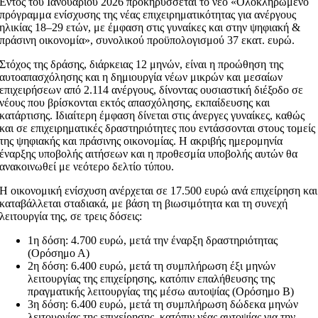
Εντός του Ιανουαρίου 2026 προκηρύσσεται το νέο «Ολοκληρωμένο
πρόγραμμα ενίσχυσης της νέας επιχειρηματικότητας για ανέργους
ηλικίας 18–29 ετών, με έμφαση στις γυναίκες και στην ψηφιακή &
πράσινη οικονομία», συνολικού προϋπολογισμού 37 εκατ. ευρώ.
Στόχος της δράσης, διάρκειας 12 μηνών, είναι η προώθηση της
αυτοαπασχόλησης και η δημιουργία νέων μικρών και μεσαίων
επιχειρήσεων από 2.114 ανέργους, δίνοντας ουσιαστική διέξοδο σε
νέους που βρίσκονται εκτός απασχόλησης, εκπαίδευσης και
κατάρτισης. Ιδιαίτερη έμφαση δίνεται στις άνεργες γυναίκες, καθώς
και σε επιχειρηματικές δραστηριότητες που εντάσσονται στους τομείς
της ψηφιακής και πράσινης οικονομίας. Η ακριβής ημερομηνία
έναρξης υποβολής αιτήσεων και η προθεσμία υποβολής αυτών θα
ανακοινωθεί με νεότερο δελτίο τύπου.
Η οικονομική ενίσχυση ανέρχεται σε 17.500 ευρώ ανά επιχείρηση και
καταβάλλεται σταδιακά, με βάση τη βιωσιμότητα και τη συνεχή
λειτουργία της, σε τρεις δόσεις:
1η δόση: 4.700 ευρώ, μετά την έναρξη δραστηριότητας
(Ορόσημο Α)
2η δόση: 6.400 ευρώ, μετά τη συμπλήρωση έξι μηνών
λειτουργίας της επιχείρησης, κατόπιν επαλήθευσης της
πραγματικής λειτουργίας της μέσω αυτοψίας (Ορόσημο Β)
3η δόση: 6.400 ευρώ, μετά τη συμπλήρωση δώδεκα μηνών
λειτουργίας της επιχείρησης, κατόπιν νέας αυτοψίας για την