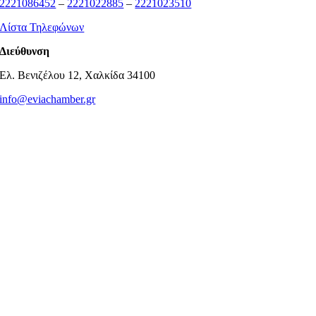
2221086452
–
2221022885
–
2221023510
Λίστα Τηλεφώνων
Διεύθυνση
Ελ. Βενιζέλου 12, Χαλκίδα 34100
info@eviachamber.gr