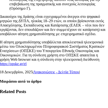
επιβεβαίωση της πραγματικής και συνεχούς λειτουργίας
(Ορόσημο Γ).
Δικαιούχοι της δράσης είναι εγγεγραμμένοι άνεργοι στο ψηφιακό
μητρώο της ΔΥΠΑ, ηλικίας 18–29 ετών, οι οποίοι βρίσκονται εκτός
Απασχόλησης, Εκπαίδευσης και Κατάρτισης (ΕΑΕΚ – νέοι που δεν
εργάζονται, δεν σπουδάζουν και δεν συμμετέχουν σε κατάρτιση) και
υποβάλουν αίτηση χρηματοδότησης με επιχειρηματικό σχέδιο.
Η αίτηση χρηματοδότησης υποβάλλεται αποκλειστικά ηλεκτρονικά
μέσω του Ολοκληρωμένου Πληροφοριακού Συστήματος Κρατικών
Ενισχύσεων (ΟΠΣΚΕ) του Υπουργείου Εθνικής Οικονομίας και
Οικονομικών. Για τη σύνδεση χρήστη στο ΟΠΣΚΕ απαιτείται η
χρήση Web browser και η σύνδεση στην ηλεκτρονική διεύθυνση
https://opske.gr/el
18 Δεκεμβρίου, 2025
|
Ανακοινώσεις - Δελτία Τύπου
|
Μοιράσου αυτό το άρθρο
Related Posts