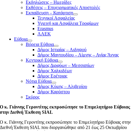
Εκδηλώσεις – Ημερίδες
Εκθέσεις – Επιχειρηματικές Αποστολές
Εκπαίδευση – Κατάρτιση
Τεχνικοί Ασφαλείας
Υγιεινή και Ασφάλεια Τροφίμων
Erasmus
ΛΑΕΚ
Εύβοια
Βόρεια Εύβοια
Δήμος Ιστιαίας – Αιδηψού
Δήμος Μαντουδίου – Λίμνης – Αγίας Άννας
Κεντρική Εύβοια
Δήμος Διρφύων – Μεσσαπίων
Δήμος Χαλκιδέων
Δήμος Ερέτριας
Νότια Εύβοια
Δήμος Κύμης – Αλιβερίου
Δήμος Καρύστου
Σκύρος
Ο κ. Γιάννης Γεροντίτης εκπροσώπησε το Επιμελητήριο Εύβοιας
στην Διεθνή Έκθεση SIAL
Ο κ. Γιάννης Γεροντίτης εκπροσώπησε το Επιμελητήριο Εύβοιας στην
Διεθνή Έκθεση SIAL που διοργανώθηκε από 21 έως 25 Οκτωβρίου