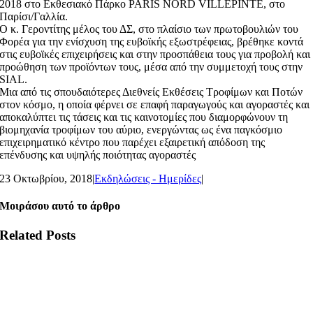
2018 στο Εκθεσιακό Πάρκο PARIS NORD VILLEPINTE, στο
Παρίσι/Γαλλία.
Ο κ. Γεροντίτης μέλος του ΔΣ, στο πλαίσιο των πρωτοβουλιών του
Φορέα για την ενίσχυση της ευβοϊκής εξωστρέφειας, βρέθηκε κοντά
στις ευβοϊκές επιχειρήσεις και στην προσπάθεια τους για προβολή και
προώθηση των προϊόντων τους, μέσα από την συμμετοχή τους στην
SIAL.
Μια από τις σπουδαιότερες Διεθνείς Εκθέσεις Τροφίμων και Ποτών
στον κόσμο, η οποία φέρνει σε επαφή παραγωγούς και αγοραστές και
αποκαλύπτει τις τάσεις και τις καινοτομίες που διαμορφώνουν τη
βιομηχανία τροφίμων του αύριο, ενεργώντας ως ένα παγκόσμιο
επιχειρηματικό κέντρο που παρέχει εξαιρετική απόδοση της
επένδυσης και υψηλής ποιότητας αγοραστές
23 Οκτωβρίου, 2018
|
Εκδηλώσεις - Ημερίδες
|
Μοιράσου αυτό το άρθρο
Related Posts