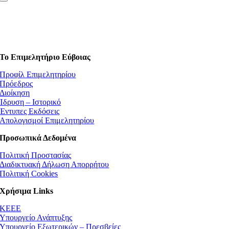
Το Επιμελητήριο Εύβοιας
Προφίλ Επιμελητηρίου
Πρόεδρος
Διοίκηση
Ίδρυση – Ιστορικό
Έντυπες Εκδόσεις
Απολογισμοί Επιμελητηρίου
Προσωπικά Δεδομένα
Πολιτική Προστασίας
Διαδικτυακή Δήλωση Απορρήτου
Πολιτική Cookies
Χρήσιμα Links
ΚEEE
Υπουργείο Ανάπτυξης
Υπουργείο Εξωτερικών – Πρεσβείες