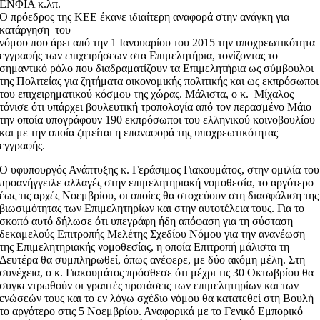
ΕΝΦΙΑ κ.λπ.
Ο πρόεδρος της ΚΕΕ έκανε ιδιαίτερη αναφορά στην ανάγκη για
κατάργηση του
νόμου που άρει από την 1 Ιανουαρίου του 2015 την υποχρεωτικότητα
εγγραφής των επιχειρήσεων στα Επιμελητήρια, τονίζοντας το
σημαντικό ρόλο που διαδραματίζουν τα Επιμελητήρια ως σύμβουλοι
της Πολιτείας για ζητήματα οικονομικής πολιτικής και ως εκπρόσωποι
του επιχειρηματικού κόσμου της χώρας. Μάλιστα, ο κ. Μίχαλος
τόνισε ότι υπάρχει βουλευτική τροπολογία από τον περασμένο Μάιο
την οποία υπογράφουν 190 εκπρόσωποι του ελληνικού κοινοβουλίου
και με την οποία ζητείται η επαναφορά της υποχρεωτικότητας
εγγραφής.
Ο υφυπουργός Ανάπτυξης κ. Γεράσιμος Γιακουμάτος, στην ομιλία του
προανήγγειλε αλλαγές στην επιμελητηριακή νομοθεσία, το αργότερο
έως τις αρχές Νοεμβρίου, οι οποίες θα στοχεύουν στη διασφάλιση της
βιωσιμότητας των Επιμελητηρίων και στην αυτοτέλεια τους. Για το
σκοπό αυτό δήλωσε ότι υπεγράφη ήδη απόφαση για τη σύσταση
δεκαμελούς Επιτροπής Μελέτης Σχεδίου Νόμου για την ανανέωση
της Επιμελητηριακής νομοθεσίας, η οποία Επιτροπή μάλιστα τη
Δευτέρα θα συμπληρωθεί, όπως ανέφερε, με δύο ακόμη μέλη. Στη
συνέχεια, ο κ. Γιακουμάτος πρόσθεσε ότι μέχρι τις 30 Οκτωβρίου θα
συγκεντρωθούν οι γραπτές προτάσεις των επιμελητηρίων και των
ενώσεών τους και το εν λόγω σχέδιο νόμου θα κατατεθεί στη Βουλή
το αργότερο στις 5 Νοεμβρίου. Αναφορικά με το Γενικό Εμπορικό