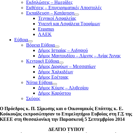
Εκδηλώσεις – Ημερίδες
Εκθέσεις – Επιχειρηματικές Αποστολές
Εκπαίδευση – Κατάρτιση
Τεχνικοί Ασφαλείας
Υγιεινή και Ασφάλεια Τροφίμων
Erasmus
ΛΑΕΚ
Εύβοια
Βόρεια Εύβοια
Δήμος Ιστιαίας – Αιδηψού
Δήμος Μαντουδίου – Λίμνης – Αγίας Άννας
Κεντρική Εύβοια
Δήμος Διρφύων – Μεσσαπίων
Δήμος Χαλκιδέων
Δήμος Ερέτριας
Νότια Εύβοια
Δήμος Κύμης – Αλιβερίου
Δήμος Καρύστου
Σκύρος
Ο Πρόεδρος κ. Π. Σίμωσης και ο Οικονομικός Επόπτης κ. Ε.
Κούκουζας εκπροσώπησαν το Επιμελητήριο Ευβοίας στη Γ.Σ της
ΚΕΕΕ στη Θεσσαλονίκη την Παρασκευή 5 Σεπτεμβρίου 2014
ΔΕΛΤΙΟ ΤΥΠΟΥ