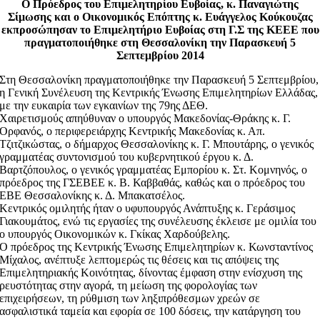
Ο Πρόεδρος του Επιμελητηρίου Ευβοίας, κ. Παναγιώτης
Σίμωσης και ο Οικονομικός Επόπτης κ. Ευάγγελος Κούκουζας
εκπροσώπησαν το Επιμελητήριο Ευβοίας στη Γ.Σ της ΚΕΕΕ που
πραγματοποιήθηκε στη Θεσσαλονίκη την Παρασκευή 5
Σεπτεμβρίου 2014
Στη Θεσσαλονίκη πραγματοποιήθηκε την Παρασκευή 5 Σεπτεμβρίου,
η Γενική Συνέλευση της Κεντρικής Ένωσης Επιμελητηρίων Ελλάδας,
με την ευκαιρία των εγκαινίων της 79ης ΔΕΘ.
Χαιρετισμούς απηύθυναν ο υπουργός Μακεδονίας-Θράκης κ. Γ.
Ορφανός, ο περιφερειάρχης Κεντρικής Μακεδονίας κ. Απ.
Τζιτζικώστας, ο δήμαρχος Θεσσαλονίκης κ. Γ. Μπουτάρης, ο γενικός
γραμματέας συντονισμού του κυβερνητικού έργου κ. Δ.
Βαρτζόπουλος, ο γενικός γραμματέας Εμπορίου κ. Στ. Κομνηνός, ο
πρόεδρος της ΓΣΕΒΕΕ κ. Β. Καββαθάς, καθώς και ο πρόεδρος του
ΕΒΕ Θεσσαλονίκης κ. Δ. Μπακατσέλος.
Κεντρικός ομιλητής ήταν ο υφυπουργός Ανάπτυξης κ. Γεράσιμος
Γιακουμάτος, ενώ τις εργασίες της συνέλευσης έκλεισε με ομιλία του
ο υπουργός Οικονομικών κ. Γκίκας Χαρδούβελης.
Ο πρόεδρος της Κεντρικής Ένωσης Επιμελητηρίων κ. Κωνσταντίνος
Μίχαλος, ανέπτυξε λεπτομερώς τις θέσεις και τις απόψεις της
Επιμελητηριακής Κοινότητας, δίνοντας έμφαση στην ενίσχυση της
ρευστότητας στην αγορά, τη μείωση της φορολογίας των
επιχειρήσεων, τη ρύθμιση των ληξιπρόθεσμων χρεών σε
ασφαλιστικά ταμεία και εφορία σε 100 δόσεις, την κατάργηση του