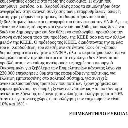
κυβερνητικές δράσεις στο πεδίο της οικονομίας. Η αιχμή που
απηύθυνε, ωστόσο, ο κ. Χαρδούβελης προς τα επιμελητήρια όταν
αναφερόταν στην ανάγκη συνέχισης των μεταρρυθμίσεων, όπως η
κατάργηση φόρων υπέρ τρίτων, ότι διαμαρτύρονται επειδή
ξεβολεύτηκαν, όπως και η αναφορά του όσον αφορά τον ΕΝΦΙΑ, πως
είναι πιο δίκαιος φόρος αν και έγιναν κάποια λάθη, και πως δεν είναι
δικό του δημιούργημα και δεν θέλει να απολογηθεί, προκάλεσε την
έντονη αντίδραση τόσο του προέδρου της ΚΕΕΕ όσο και των άλλων
μελών της ΚΕΕΕ. Ο πρόεδρος της ΚΕΕΕ, διακόπτοντας την ομιλία
του κ. Χαρδούβελη, του επεσήμανε σε έντονο ύφος ότι «όποιου
δημιούργημα και εάν ήταν ο ΕΝΦΙΑ, όλο το ακροατήριο καλείται να
πληρώσει αυτήν την αδικία και ότι με ευχολόγια δεν λύνονται τα
προβλήματα, ενώ επίσης αντέκρουσε τις αιχμές του υπουργού
Οικονομικών για ξεβόλεμα των Επιμελητηρίων κάνοντας λόγο για
230.000 επιχειρήσεις θύματα της εφαρμοζόμενης πολιτικής, για
έλλειψη εμπιστοσύνης στο πολιτικό σύστημα, για συνεχείς
ανακεφαλαιοποιήσεις τραπεζών που ποτέ δεν έχουν χρήματα και
χαρακτηρίζοντας την ύπαρξη ξένων επενδυτών ως «το πιο σύντομο
ανέκδοτο» λόγω της υπέρογκης συνολικής φορολόγησης κατά 50%
όταν στις γειτονικές χώρες η φορολόγηση των επιχειρήσεων είναι
10% και 16%.»
ΕΠΙΜΕΛΗΤΗΡΙΟ ΕΥΒΟΙΑ