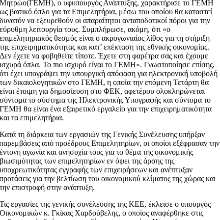
Μητρώο(ΓΕΜΗ), ο υφυπουργός Ανάπτυξης, χαρακτήρισε το ΓΕΜΗ
ως βασικό όπλο για τα Επιμελητήρια, μέσω του οποίου θα καταστεί
δυνατόν να εξευρεθούν οι απαραίτητοι ανταποδοτικοί πόροι για την
εύρυθμη λειτουργία τους. Συμπλήρωσε, ακόμη, ότι «ο
επιμελητηριακός θεσμός είναι ο ακρογωνιαίος λίθος για τη στήριξη
της επιχειρηματικότητας και κατ’ επέκταση της εθνικής οικονομίας.
Δεν έχετε να φοβηθείτε τίποτε. Έχετε στη φαρέτρα σας και έχουμε
ισχυρά όπλα. Το πιο ισχυρό είναι το ΓΕΜΗ». Γνωστοποίησε επίσης,
ότι έχει υπογράψει την υπουργική απόφαση για ηλεκτρονική υποβολή
των δικαιολογητικών στο ΓΕΜΗ, η οποία την επόμενη Τετάρτη θα
είναι έτοιμη για δημοσίευση στο ΦΕΚ, αφετέρου ολοκληρώνεται
σύντομα το σύστημα της Ηλεκτρονικής Υπογραφής και σύντομα το
ΓΕΜΗ θα είναι ένα εξαιρετικό εργαλείο για την επιχειρηματικότητα
και τα επιμελητήρια.
Κατά τη διάρκεια των εργασιών της Γενικής Συνέλευσης υπήρξαν
παρεμβάσεις από προέδρους Επιμελητηρίων, οι οποίοι εξέφρασαν την
έντονη αγωνία και ανησυχία τους για το θέμα της οικονομικής
βιωσιμότητας των επιμελητηρίων εν όψει της άρσης της
υποχρεωτικότητας εγγραφής των επιχειρήσεων και ανέπτυξαν
προτάσεις για την βελτίωση του οικονομικού κλίματος της χώρας και
την επιστροφή στην ανάπτυξη.
Τις εργασίες της γενικής συνέλευσης της ΚΕΕ, έκλεισε ο υπουργός
Οικονομικών κ. Γκίκας Χαρδούβελης, ο οποίος αναφέρθηκε στις