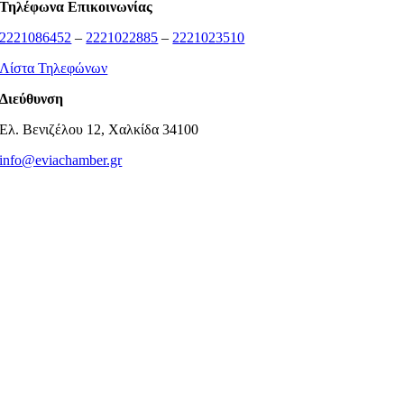
Τηλέφωνα Επικοινωνίας
2221086452
–
2221022885
–
2221023510
Λίστα Τηλεφώνων
Διεύθυνση
Ελ. Βενιζέλου 12, Χαλκίδα 34100
info@eviachamber.gr