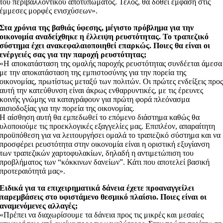
του περιβαλλοντικού αποτυπώματος. Τέλος, θα δοθεί έμφαση στις
έμμεσες μορφές ενισχύσεων».
Στα χρόνια της βαθιάς ύφεσης, μέγιστο πρόβλημα για την
οικονομία αναδείχθηκε η έλλειψη ρευστότητας. Το τραπεζικό
σύστημα έχει ανακεφαλαιοποιηθεί επαρκώς. Ποιες θα είναι οι
ενέργειές σας για την παροχή ρευστότητας;
«Η αποκατάσταση της ομαλής παροχής ρευστότητας συνδέεται άμεσα
με την αποκατάσταση της εμπιστοσύνης για την πορεία της
οικονομίας, πρωτίστως μεταξύ των πολιτών. Οι πρώτες ενδείξεις προ
αυτή την κατεύθυνση είναι άκρως ενθαρρυντικές, με τις έρευνες
κοινής γνώμης να καταγράφουν για πρώτη φορά πλεόνασμα
αισιοδοξίας για την πορεία της οικονομίας.
Η αίσθηση αυτή θα εμπεδωθεί το επόμενο διάστημα καθώς θα
υλοποιούμε τις προεκλογικές εξαγγελίες μας. Επιπλέον, απαραίτητη
προϋπόθεση για να λειτουργήσει ομαλά το τραπεζικό σύστημα και να
προσφέρει ρευστότητα στην οικονομία είναι η οριστική εξυγίανση
των τραπεζικών χαρτοφυλακίων, δηλαδή η αντιμετώπιση του
προβλήματος των “κόκκινων δανείων”. Κάτι που αποτελεί βασική
προτεραιότητά μας».
Ειδικά για τα επιχειρηματικά δάνεια έχετε προαναγγείλει
παρεμβάσεις στο υφιστάμενο θεσμικό πλαίσιο. Ποιες είναι οι
αναμενόμενες αλλαγές;
«Πρέπει να διαχωρίσουμε τα δάνεια προς τις μικρές και μεσαίες