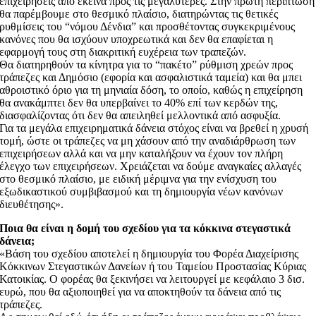
επιχειρήσεις από εκείνα προς τις μεγαλύτερες. Στην πρώτη περίπτωση
θα παρέμβουμε στο θεσμικό πλαίσιο, διατηρώντας τις θετικές
ρυθμίσεις του “νόμου Δένδια” και προσθέτοντας συγκεκριμένους
κανόνες που θα ισχύουν υποχρεωτικά και δεν θα επαφίεται η
εφαρμογή τους στη διακριτική ευχέρεια των τραπεζών.
Θα διατηρηθούν τα κίνητρα για τo “πακέτο” ρύθμιση χρεών προς
τράπεζες και Δημόσιο (εφορία και ασφαλιστικά ταμεία) και θα μπει
αθροιστικό όριο για τη μηνιαία δόση, το οποίο, καθώς η επιχείρηση
θα ανακάμπτει δεν θα υπερβαίνει το 40% επί των κερδών της,
διασφαλίζοντας ότι δεν θα απειληθεί μελλοντικά από ασφυξία.
Για τα μεγάλα επιχειρηματικά δάνεια στόχος είναι να βρεθεί η χρυσή
τομή, ώστε οι τράπεζες να μη χάσουν από την αναδιάρθρωση των
επιχειρήσεων αλλά και να μην καταλήξουν να έχουν τον πλήρη
έλεγχο των επιχειρήσεων. Χρειάζεται να δούμε αναγκαίες αλλαγές
στο θεσμικό πλαίσιο, με ειδική μέριμνα για την ενίσχυση του
εξωδικαστικού συμβιβασμού και τη δημιουργία νέων κανόνων
διευθέτησης».
Ποια θα είναι η δομή του σχεδίου για τα κόκκινα στεγαστικά
δάνεια;
«Βάση του σχεδίου αποτελεί η δημιουργία του Φορέα Διαχείρισης
Κόκκινων Στεγαστικών Δανείων ή του Ταμείου Προστασίας Κύριας
Κατοικίας. Ο φορέας θα ξεκινήσει να λειτουργεί με κεφάλαιο 3 δισ.
ευρώ, που θα αξιοποιηθεί για να αποκτηθούν τα δάνεια από τις
τράπεζες.