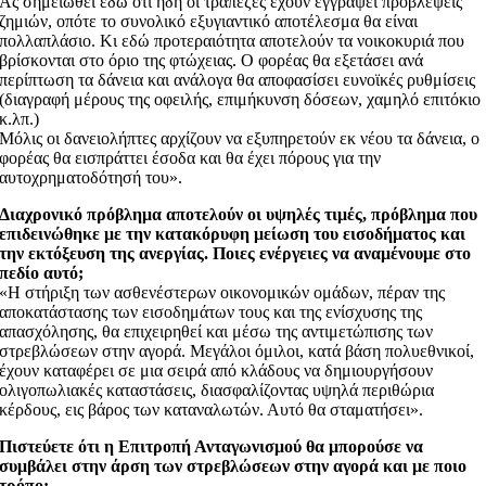
Ας σημειωθεί εδώ ότι ήδη οι τράπεζες έχουν εγγράψει προβλέψεις
ζημιών, οπότε το συνολικό εξυγιαντικό αποτέλεσμα θα είναι
πολλαπλάσιο. Κι εδώ προτεραιότητα αποτελούν τα νοικοκυριά που
βρίσκονται στο όριο της φτώχειας. Ο φορέας θα εξετάσει ανά
περίπτωση τα δάνεια και ανάλογα θα αποφασίσει ευνοϊκές ρυθμίσεις
(διαγραφή μέρους της οφειλής, επιμήκυνση δόσεων, χαμηλό επιτόκιο
κ.λπ.)
Μόλις οι δανειολήπτες αρχίζουν να εξυπηρετούν εκ νέου τα δάνεια, ο
φορέας θα εισπράττει έσοδα και θα έχει πόρους για την
αυτοχρηματοδότησή του».
Διαχρονικό πρόβλημα αποτελούν οι υψηλές τιμές, πρόβλημα που
επιδεινώθηκε με την κατακόρυφη μείωση του εισοδήματος και
την εκτόξευση της ανεργίας. Ποιες ενέργειες να αναμένουμε στο
πεδίο αυτό;
«Η στήριξη των ασθενέστερων οικονομικών ομάδων, πέραν της
αποκατάστασης των εισοδημάτων τους και της ενίσχυσης της
απασχόλησης, θα επιχειρηθεί και μέσω της αντιμετώπισης των
στρεβλώσεων στην αγορά. Μεγάλοι όμιλοι, κατά βάση πολυεθνικοί,
έχουν καταφέρει σε μια σειρά από κλάδους να δημιουργήσουν
ολιγοπωλιακές καταστάσεις, διασφαλίζοντας υψηλά περιθώρια
κέρδους, εις βάρος των καταναλωτών. Αυτό θα σταματήσει».
Πιστεύετε ότι η Επιτροπή Ανταγωνισμού θα μπορούσε να
συμβάλει στην άρση των στρεβλώσεων στην αγορά και με ποιο
τρόπο;