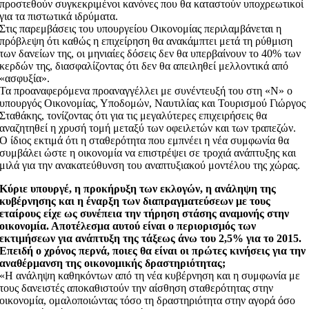
προστεθούν συγκεκριμένοι κανόνες που θα καταστούν υποχρεωτικοί
για τα πιστωτικά ιδρύματα.
Στις παρεμβάσεις του υπουργείου Οικονομίας περιλαμβάνεται η
πρόβλεψη ότι καθώς η επιχείρηση θα ανακάμπτει μετά τη ρύθμιση
των δανείων της, οι μηνιαίες δόσεις δεν θα υπερβαίνουν το 40% των
κερδών της, διασφαλίζοντας ότι δεν θα απειληθεί μελλοντικά από
«ασφυξία».
Τα προαναφερόμενα προαναγγέλλει με συνέντευξή του στη «Ν» ο
υπουργός Οικονομίας, Υποδομών, Ναυτιλίας και Τουρισμού Γιώργος
Σταθάκης, τονίζοντας ότι για τις μεγαλύτερες επιχειρήσεις θα
αναζητηθεί η χρυσή τομή μεταξύ των οφειλετών και των τραπεζών.
Ο ίδιος εκτιμά ότι η σταθερότητα που εμπνέει η νέα συμφωνία θα
συμβάλει ώστε η οικονομία να επιστρέψει σε τροχιά ανάπτυξης και
μιλά για την ανακατεύθυνση του αναπτυξιακού μοντέλου της χώρας.
Κύριε υπουργέ, η προκήρυξη των εκλογών, η ανάληψη της
κυβέρνησης και η έναρξη των διαπραγματεύσεων με τους
εταίρους είχε ως συνέπεια την τήρηση στάσης αναμονής στην
οικονομία. Αποτέλεσμα αυτού είναι ο περιορισμός των
εκτιμήσεων για ανάπτυξη της τάξεως άνω του 2,5% για το 2015.
Επειδή ο χρόνος περνά, ποιες θα είναι οι πρώτες κινήσεις για την
αναθέρμανση της οικονομικής δραστηριότητας;
«Η ανάληψη καθηκόντων από τη νέα κυβέρνηση και η συμφωνία με
τους δανειστές αποκαθιστούν την αίσθηση σταθερότητας στην
οικονομία, ομαλοποιώντας τόσο τη δραστηριότητα στην αγορά όσο