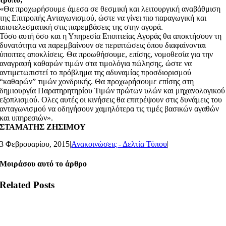
«Θα προχωρήσουμε άμεσα σε θεσμική και λειτουργική αναβάθμιση
της Επιτροπής Ανταγωνισμού, ώστε να γίνει πιο παραγωγική και
αποτελεσματική στις παρεμβάσεις της στην αγορά.
Τόσο αυτή όσο και η Υπηρεσία Εποπτείας Αγοράς θα αποκτήσουν τη
δυνατότητα να παρεμβαίνουν σε περιπτώσεις όπου διαφαίνονται
ύποπτες αποκλίσεις. Θα προωθήσουμε, επίσης, νομοθεσία για την
αναγραφή καθαρών τιμών στα τιμολόγια πώλησης, ώστε να
αντιμετωπιστεί το πρόβλημα της αδυναμίας προσδιορισμού
“καθαρών” τιμών χονδρικής. Θα προχωρήσουμε επίσης στη
δημιουργία Παρατηρητηρίου Τιμών πρώτων υλών και μηχανολογικού
εξοπλισμού. Ολες αυτές οι κινήσεις θα επιτρέψουν στις δυνάμεις του
ανταγωνισμού να οδηγήσουν χαμηλότερα τις τιμές βασικών αγαθών
και υπηρεσιών».
ΣΤΑΜΑΤΗΣ ΖΗΣΙΜΟΥ
3 Φεβρουαρίου, 2015
|
Ανακοινώσεις - Δελτία Τύπου
|
Μοιράσου αυτό το άρθρο
Related Posts