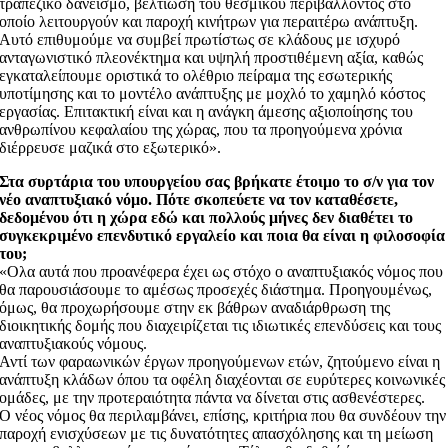
τραπεζικό δανεισμό, βελτίωση του θεσμικού περιβάλλοντος στο
οποίο λειτουργούν και παροχή κινήτρων για περαιτέρω ανάπτυξη.
Αυτό επιθυμούμε να συμβεί πρωτίστως σε κλάδους με ισχυρό
ανταγωνιστικό πλεονέκτημα και υψηλή προστιθέμενη αξία, καθώς
εγκαταλείπουμε οριστικά το ολέθριο πείραμα της εσωτερικής
υποτίμησης και το μοντέλο ανάπτυξης με μοχλό το χαμηλό κόστος
εργασίας. Επιτακτική είναι και η ανάγκη άμεσης αξιοποίησης του
ανθρωπίνου κεφαλαίου της χώρας, που τα προηγούμενα χρόνια
διέρρευσε μαζικά στο εξωτερικό».
Στα συρτάρια του υπουργείου σας βρήκατε έτοιμο το σ/ν για τον
νέο αναπτυξιακό νόμο. Πότε σκοπεύετε να τον καταθέσετε,
δεδομένου ότι η χώρα εδώ και πολλούς μήνες δεν διαθέτει το
συγκεκριμένο επενδυτικό εργαλείο και ποια θα είναι η φιλοσοφία
του;
«Ολα αυτά που προανέφερα έχει ως στόχο ο αναπτυξιακός νόμος που
θα παρουσιάσουμε το αμέσως προσεχές διάστημα. Προηγουμένως,
όμως, θα προχωρήσουμε στην εκ βάθρων αναδιάρθρωση της
διοικητικής δομής που διαχειρίζεται τις ιδιωτικές επενδύσεις και τους
αναπτυξιακούς νόμους.
Αντί των φαραωνικών έργων προηγούμενων ετών, ζητούμενο είναι η
ανάπτυξη κλάδων όπου τα οφέλη διαχέονται σε ευρύτερες κοινωνικές
ομάδες, με την προτεραιότητα πάντα να δίνεται στις ασθενέστερες.
Ο νέος νόμος θα περιλαμβάνει, επίσης, κριτήρια που θα συνδέουν την
παροχή ενισχύσεων με τις δυνατότητες απασχόλησης και τη μείωση