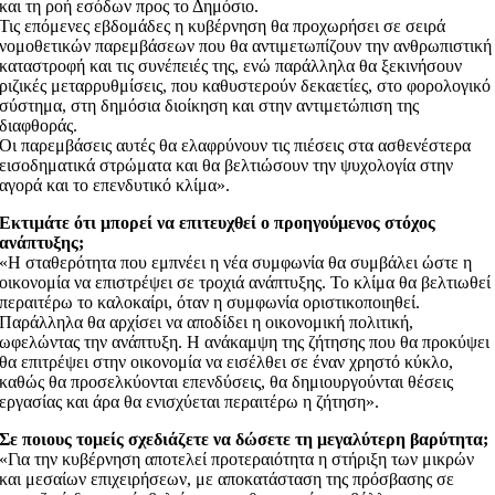
και τη ροή εσόδων προς το Δημόσιο.
Τις επόμενες εβδομάδες η κυβέρνηση θα προχωρήσει σε σειρά
νομοθετικών παρεμβάσεων που θα αντιμετωπίζουν την ανθρωπιστική
καταστροφή και τις συνέπειές της, ενώ παράλληλα θα ξεκινήσουν
ριζικές μεταρρυθμίσεις, που καθυστερούν δεκαετίες, στο φορολογικό
σύστημα, στη δημόσια διοίκηση και στην αντιμετώπιση της
διαφθοράς.
Οι παρεμβάσεις αυτές θα ελαφρύνουν τις πιέσεις στα ασθενέστερα
εισοδηματικά στρώματα και θα βελτιώσουν την ψυχολογία στην
αγορά και το επενδυτικό κλίμα».
Εκτιμάτε ότι μπορεί να επιτευχθεί ο προηγούμενος στόχος
ανάπτυξης;
«Η σταθερότητα που εμπνέει η νέα συμφωνία θα συμβάλει ώστε η
οικονομία να επιστρέψει σε τροχιά ανάπτυξης. Το κλίμα θα βελτιωθεί
περαιτέρω το καλοκαίρι, όταν η συμφωνία οριστικοποιηθεί.
Παράλληλα θα αρχίσει να αποδίδει η οικονομική πολιτική,
ωφελώντας την ανάπτυξη. Η ανάκαμψη της ζήτησης που θα προκύψει
θα επιτρέψει στην οικονομία να εισέλθει σε έναν χρηστό κύκλο,
καθώς θα προσελκύονται επενδύσεις, θα δημιουργούνται θέσεις
εργασίας και άρα θα ενισχύεται περαιτέρω η ζήτηση».
Σε ποιους τομείς σχεδιάζετε να δώσετε τη μεγαλύτερη βαρύτητα;
«Για την κυβέρνηση αποτελεί προτεραιότητα η στήριξη των μικρών
και μεσαίων επιχειρήσεων, με αποκατάσταση της πρόσβασης σε