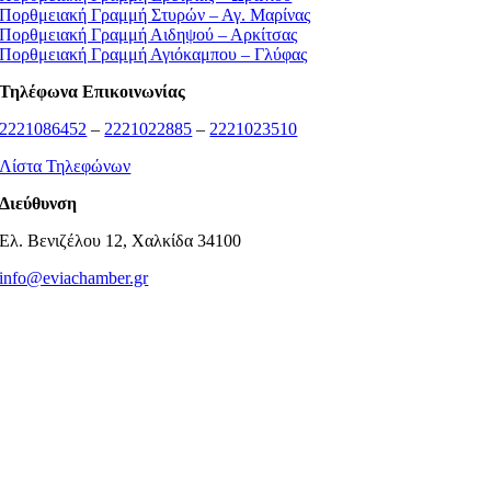
Πορθμειακή Γραμμή Στυρών – Αγ. Μαρίνας
Πορθμειακή Γραμμή Αιδηψού – Αρκίτσας
Πορθμειακή Γραμμή Αγιόκαμπου – Γλύφας
Τηλέφωνα Επικοινωνίας
2221086452
–
2221022885
–
2221023510
Λίστα Τηλεφώνων
Διεύθυνση
Ελ. Βενιζέλου 12, Χαλκίδα 34100
info@eviachamber.gr