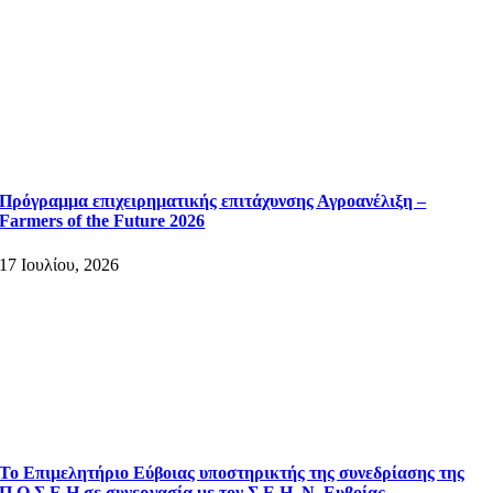
Πρόγραμμα επιχειρηματικής επιτάχυνσης Αγροανέλιξη –
Farmers of the Future 2026
17 Ιουλίου, 2026
Το Επιμελητήριο Εύβοιας υποστηρικτής της συνεδρίασης της
Π.Ο.Σ.Ε.Η σε συνεργασία με τον Σ.Ε.Η. Ν. Ευβοίας