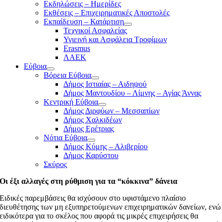
Εκδηλώσεις – Ημερίδες
Εκθέσεις – Επιχειρηματικές Αποστολές
Εκπαίδευση – Κατάρτιση
Τεχνικοί Ασφαλείας
Υγιεινή και Ασφάλεια Τροφίμων
Erasmus
ΛΑΕΚ
Εύβοια
Βόρεια Εύβοια
Δήμος Ιστιαίας – Αιδηψού
Δήμος Μαντουδίου – Λίμνης – Αγίας Άννας
Κεντρική Εύβοια
Δήμος Διρφύων – Μεσσαπίων
Δήμος Χαλκιδέων
Δήμος Ερέτριας
Νότια Εύβοια
Δήμος Κύμης – Αλιβερίου
Δήμος Καρύστου
Σκύρος
Οι έξι αλλαγές στη ρύθμιση για τα “κόκκινα” δάνεια
Ειδικές παρεμβάσεις θα ισχύσουν στο υφιστάμενο πλαίσιο
διευθέτησης των μη εξυπηρετούμενων επιχειρηματικών δανείων, ενώ
ειδικότερα για το σκέλος που αφορά τις μικρές επιχειρήσεις θα