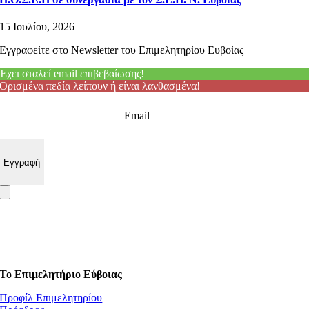
15 Ιουλίου, 2026
Εγγραφείτε στο Newsletter του Επιμελητηρίου Ευβοίας
Έχει σταλεί email επιβεβαίωσης!
Ορισμένα πεδία λείπουν ή είναι λανθασμένα!
Email
Το Επιμελητήριο Εύβοιας
Προφίλ Επιμελητηρίου