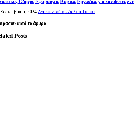
νοπτικός Οδηγός Εφαρμογής Κάρτας Εργασίας για εργοδότες εντ
 Σεπτεμβρίου, 2024
|
Ανακοινώσεις - Δελτία Τύπου
|
ιράσου αυτό το άρθρο
lated Posts