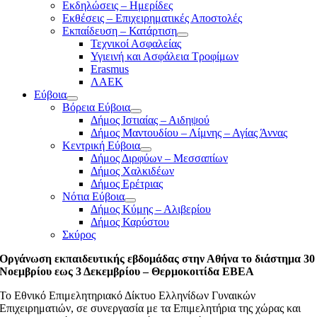
Εκδηλώσεις – Ημερίδες
Εκθέσεις – Επιχειρηματικές Αποστολές
Εκπαίδευση – Κατάρτιση
Τεχνικοί Ασφαλείας
Υγιεινή και Ασφάλεια Τροφίμων
Erasmus
ΛΑΕΚ
Εύβοια
Βόρεια Εύβοια
Δήμος Ιστιαίας – Αιδηψού
Δήμος Μαντουδίου – Λίμνης – Αγίας Άννας
Κεντρική Εύβοια
Δήμος Διρφύων – Μεσσαπίων
Δήμος Χαλκιδέων
Δήμος Ερέτριας
Νότια Εύβοια
Δήμος Κύμης – Αλιβερίου
Δήμος Καρύστου
Σκύρος
Οργάνωση εκπαιδευτικής εβδομάδας στην Αθήνα το διάστημα 30
Νοεμβρίου εως 3 Δεκεμβρίου – Θερμοκοιτίδα ΕΒΕΑ
Το Εθνικό Επιμελητηριακό Δίκτυο Ελληνίδων Γυναικών
Επιχειρηματιών, σε συνεργασία με τα Επιμελητήρια της χώρας και