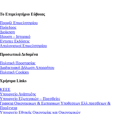
Το Επιμελητήριο Εύβοιας
Προφίλ Επιμελητηρίου
Πρόεδρος
Διοίκηση
Ίδρυση – Ιστορικό
Έντυπες Εκδόσεις
Απολογισμοί Επιμελητηρίου
Προσωπικά Δεδομένα
Πολιτική Προστασίας
Διαδικτυακή Δήλωση Απορρήτου
Πολιτική Cookies
Χρήσιμα Links
ΚEEE
Υπουργείο Ανάπτυξης
Υπουργείο Εξωτερικών – Πρεσβείες
Γραφεια Οικονομικων & Εμπορικων Υποθεσεων Ελλ.πρεσβειων &
Προξενεια
Υπουργείο Εθνικής Οικονομίας και Οικονομικών