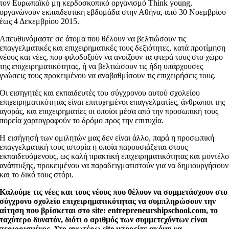
τον Ευρωπαϊκό μη κερδοσκοπικό οργανισμό Think young,
οργανώνουν εκπαιδευτική εβδομάδα στην Αθήνα, από 30 Νοεμβρίου
έως 4 Δεκεμβρίου 2015.
Απευθυνόμαστε σε άτομα που θέλουν να βελτιώσουν τις
επαγγελματικές και επιχειρηματικές τους δεξιότητες, κατά προτίμηση
νέους και νέες, που φιλοδοξούν να ανοίξουν τα φτερά τους στο χώρο
της επιχειρηματικότητας, ή να βελτιώσουν τις ήδη υπάρχουσες
γνώσεις τους προκειμένου να αναβαθμίσουν τις επιχειρήσεις τους.
Οι εισηγητές και εκπαιδευτές του σύγχρονου αυτού σχολείου
επιχειρηματικότητας είναι επιτυχημένοι επαγγελματίες, άνθρωποι της
αγοράς, και επιχειρηματίες οι οποίοι μέσα από την προσωπική τους
πορεία χαρτογραφούν το δρόμο προς την επιτυχία.
Η εισήγησή των ομιλητών μας δεν είναι άλλο, παρά η προσωπική
επαγγελματική τους ιστορία η οποία παρουσιάζεται στους
εκπαιδευόμενους, ως καλή πρακτική επιχειρηματικότητας και μοντέλ
ανάπτυξης, προκειμένου να παραδειγματιστούν για να δημιουργήσουν
και το δικό τους στόρι.
Καλούμε τις νέες και τους νέους που θέλουν να συμμετάσχουν στο
σύγχρονο σχολείο επιχειρηματικότητας να συμπληρώσουν την
αίτηση που βρίσκεται στο site: entrepreneurshipschool.com, το
ταχύτερο δυνατόν, διότι ο αριθμός των συμμετεχόντων είναι
περιορισμένος. Στο ανωτέρω site μπορείτε ακόμη να