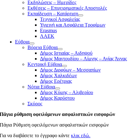
Εκδηλώσεις – Ημερίδες
Εκθέσεις – Επιχειρηματικές Αποστολές
Εκπαίδευση – Κατάρτιση
Τεχνικοί Ασφαλείας
Υγιεινή και Ασφάλεια Τροφίμων
Erasmus
ΛΑΕΚ
Εύβοια
Βόρεια Εύβοια
Δήμος Ιστιαίας – Αιδηψού
Δήμος Μαντουδίου – Λίμνης – Αγίας Άννας
Κεντρική Εύβοια
Δήμος Διρφύων – Μεσσαπίων
Δήμος Χαλκιδέων
Δήμος Ερέτριας
Νότια Εύβοια
Δήμος Κύμης – Αλιβερίου
Δήμος Καρύστου
Σκύρος
Πάγια ρύθμιση οφειλόμενων ασφαλιστικών εισφορών
Πάγια Ρύθμιση οφειλόμενων ασφαλιστικών εισφορών
Για να διαβάσετε το έγγραφο κάντε
κλικ εδώ.