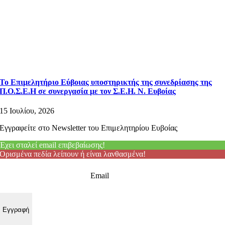
Το Επιμελητήριο Εύβοιας υποστηρικτής της συνεδρίασης της
Π.Ο.Σ.Ε.Η σε συνεργασία με τον Σ.Ε.Η. Ν. Ευβοίας
15 Ιουλίου, 2026
Εγγραφείτε στο Newsletter του Επιμελητηρίου Ευβοίας
Έχει σταλεί email επιβεβαίωσης!
Ορισμένα πεδία λείπουν ή είναι λανθασμένα!
Email