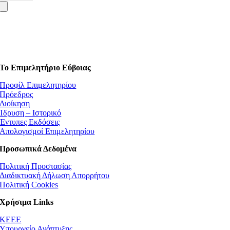
Το Επιμελητήριο Εύβοιας
Προφίλ Επιμελητηρίου
Πρόεδρος
Διοίκηση
Ίδρυση – Ιστορικό
Έντυπες Εκδόσεις
Απολογισμοί Επιμελητηρίου
Προσωπικά Δεδομένα
Πολιτική Προστασίας
Διαδικτυακή Δήλωση Απορρήτου
Πολιτική Cookies
Χρήσιμα Links
ΚEEE
Υπουργείο Ανάπτυξης