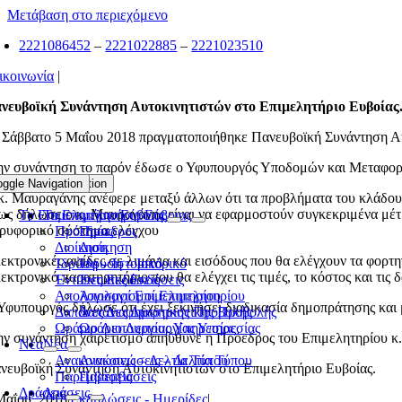
Μετάβαση στο περιεχόμενο
2221086452
–
2221022885
–
2221023510
ικοινωνία
|
νευβοϊκή Συνάντηση Αυτοκινητιστών στο Επιμελητήριο Ευβοίας
 Σάββατο 5 Μαΐου 2018 πραγματοποιήθηκε Πανευβοϊκή Συνάντηση Αυ
ην συνάντηση το παρόν έδωσε ο Υφυπουργός Υποδομών και Μεταφορώ
oggle Navigation
Toggle Navigation
κ. Μαυραγάνης ανέφερε μεταξύ άλλων ότι τα προβλήματα του κλάδου ε
ως δήλωσε ο κ. Μαυραγάνης είναι να εφαρμοστούν συγκεκριμένα μέτ
Το Επιμελητήριο Εύβοιας
Το Επιμελητήριο Εύβοιας
ρυφορικό σύστημα ελέγχου
Πρόεδρος
Πρόεδρος
Διοίκηση
Διοίκηση
εκτρονικές αψίδες σε λιμάνια και εισόδους που θα ελέγχουν τα φορτ
Ίδρυση – Ιστορικό
Ίδρυση – Ιστορικό
εκτρονικό παρατηρητήριο που θα ελέγχει τις τιμές, το κόστος και τις 
Έντυπες Εκδόσεις
Έντυπες Εκδόσεις
Απολογισμοί Επιμελητηρίου
Απολογισμοί Επιμελητηρίου
Υφυπουργός δήλωσε ότι έχει ξεκινήσει διαδικασία δημοπράτησης και 
Δαπάνες Διαφημιστικής Προβολής
Δαπάνες Διαφημιστικής Προβολής
Ωράριο Λειτουργίας Υπηρεσίας
Ωράριο Λειτουργίας Υπηρεσίας
ην συνάντηση χαιρετισμό απηύθυνε η Πρόεδρος του Επιμελητηρίου κ.
Νέα
Νέα
Ανακοινώσεις – Δελτία Τύπου
Ανακοινώσεις – Δελτία Τύπου
νευβοϊκή Συνάντηση Αυτοκινητιστών στο Επιμελητήριο Ευβοίας.
Παρεμβάσεις
Παρεμβάσεις
Δράσεις
Δράσεις
Μαΐου, 2018
|
Εκδηλώσεις - Ημερίδες
|