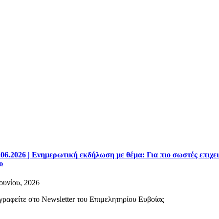
.06.2026 | Ενημερωτική εκδήλωση με θέμα: Για πιο σωστές επιχ
υ
Ιουνίου, 2026
γραφείτε στο Newsletter του Επιμελητηρίου Ευβοίας