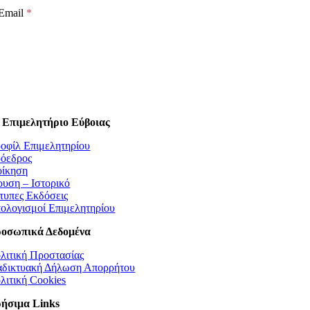
Email
 Επιμελητήριο Εύβοιας
οφίλ Επιμελητηρίου
όεδρος
οίκηση
ρυση – Ιστορικό
τυπες Εκδόσεις
ολογισμοί Επιμελητηρίου
οσωπικά Δεδομένα
λιτική Προστασίας
αδικτυακή Δήλωση Απορρήτου
λιτική Cookies
ήσιμα Links