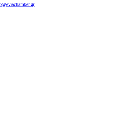
fo@eviachamber.gr