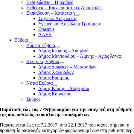
Εκδηλώσεις – Ημερίδες
Εκθέσεις – Επιχειρηματικές Αποστολές
Εκπαίδευση – Κατάρτιση
Τεχνικοί Ασφαλείας
Υγιεινή και Ασφάλεια Τροφίμων
Erasmus
ΛΑΕΚ
Εύβοια
Βόρεια Εύβοια
Δήμος Ιστιαίας – Αιδηψού
Δήμος Μαντουδίου – Λίμνης – Αγίας Άννας
Κεντρική Εύβοια
Δήμος Διρφύων – Μεσσαπίων
Δήμος Χαλκιδέων
Δήμος Ερέτριας
Νότια Εύβοια
Δήμος Κύμης – Αλιβερίου
Δήμος Καρύστου
Σκύρος
Παράταση εώς τος 7 Φεβρουαρίου για την υπαγωγή στη ρύθμιση
της οικειοθελούς αποκαλύψης εισοδημάτων
Παρατείνεται έως τις 7.2.2017, από 22.1.2017 που ισχύει σήμερα, η
προθεσμία υπαγωγής κατηγοριών φορολογουμένων στη ρύθμιση περί