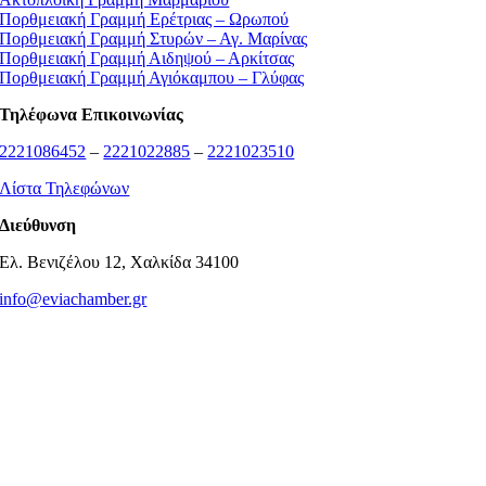
Πορθμειακή Γραμμή Ερέτριας – Ωρωπού
Πορθμειακή Γραμμή Στυρών – Αγ. Μαρίνας
Πορθμειακή Γραμμή Αιδηψού – Αρκίτσας
Πορθμειακή Γραμμή Αγιόκαμπου – Γλύφας
Τηλέφωνα Επικοινωνίας
2221086452
–
2221022885
–
2221023510
Λίστα Τηλεφώνων
Διεύθυνση
Ελ. Βενιζέλου 12, Χαλκίδα 34100
info@eviachamber.gr