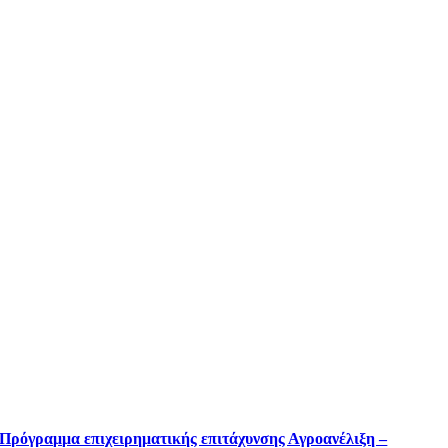
Πρόγραμμα επιχειρηματικής επιτάχυνσης Αγροανέλιξη –