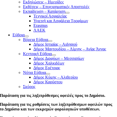
Εκδηλώσεις – Ημερίδες
Εκθέσεις – Επιχειρηματικές Αποστολές
Εκπαίδευση – Κατάρτιση
Τεχνικοί Ασφαλείας
Υγιεινή και Ασφάλεια Τροφίμων
Erasmus
ΛΑΕΚ
Εύβοια
Βόρεια Εύβοια
Δήμος Ιστιαίας – Αιδηψού
Δήμος Μαντουδίου – Λίμνης – Αγίας Άννας
Κεντρική Εύβοια
Δήμος Διρφύων – Μεσσαπίων
Δήμος Χαλκιδέων
Δήμος Ερέτριας
Νότια Εύβοια
Δήμος Κύμης – Αλιβερίου
Δήμος Καρύστου
Σκύρος
Παράταση για τις ληξιπρόθεσμες οφειλές προς το Δημόσιο.
Παράταση για τις ρυθμίσεις των ληξιπρόθεσμων οφειλών προς
το Δημόσιο και των εκκρεμών φορολογικών υποθέσεων.