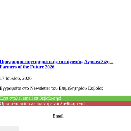
Πρόγραμμα επιχειρηματικής επιτάχυνσης Αγροανέλιξη –
Farmers of the Future 2026
17 Ιουλίου, 2026
Εγγραφείτε στο Newsletter του Επιμελητηρίου Ευβοίας
Έχει σταλεί email επιβεβαίωσης!
Ορισμένα πεδία λείπουν ή είναι λανθασμένα!
Email