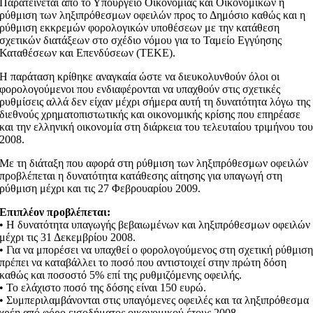
Παρατείνεται από το Υπουργείο Οικονομίας και Οικονομικών η
ρύθμιση των ληξιπρόθεσμων οφειλών προς το Δημόσιο καθώς και η
ρύθμιση εκκρεμών φορολογικών υποθέσεων με την κατάθεση
σχετικών διατάξεων στο σχέδιο νόμου για το Ταμείο Εγγύησης
Καταθέσεων και Επενδύσεων (ΤΕΚΕ).
Η παράταση κρίθηκε αναγκαία ώστε να διευκολυνθούν όλοι οι
φορολογούμενοι που ενδιαφέρονται να υπαχθούν στις σχετικές
ρυθμίσεις αλλά δεν είχαν μέχρι σήμερα αυτή τη δυνατότητα λόγω της
διεθνούς χρηματοπιστωτικής και οικονομικής κρίσης που επηρέασε
και την ελληνική οικονομία στη διάρκεια του τελευταίου τριμήνου το
2008.
Με τη διάταξη που αφορά στη ρύθμιση των ληξιπρόθεσμων οφειλών
προβλέπεται η δυνατότητα κατάθεσης αίτησης για υπαγωγή στη
ρύθμιση μέχρι και τις 27 Φεβρουαρίου 2009.
Επιπλέον προβλέπεται:
• Η δυνατότητα υπαγωγής βεβαιωμένων και ληξιπρόθεσμων οφειλών
μέχρι τις 31 Δεκεμβρίου 2008.
• Για να μπορέσει να υπαχθεί ο φορολογούμενος στη σχετική ρύθμισ
πρέπει να καταβάλλει το ποσό που αντιστοιχεί στην πρώτη δόση
καθώς και ποσοστό 5% επί της ρυθμιζόμενης οφειλής.
• Το ελάχιστο ποσό της δόσης είναι 150 ευρώ.
• Συμπεριλαμβάνονται στις υπαγόμενες οφειλές και τα ληξιπρόθεσμα
χρέη από φόρο εισοδήματος οικονομικού έτους 2008.