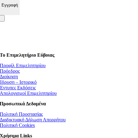
Το Επιμελητήριο Εύβοιας
Προφίλ Επιμελητηρίου
Πρόεδρος
Διοίκηση
Ίδρυση – Ιστορικό
Έντυπες Εκδόσεις
Απολογισμοί Επιμελητηρίου
Προσωπικά Δεδομένα
Πολιτική Προστασίας
Διαδικτυακή Δήλωση Απορρήτου
Πολιτική Cookies
Χρήσιμα Links