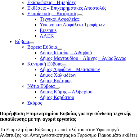
Εκδηλώσεις – Ημερίδες
Εκθέσεις – Επιχειρηματικές Αποστολές
Εκπαίδευση – Κατάρτιση
Τεχνικοί Ασφαλείας
Υγιεινή και Ασφάλεια Τροφίμων
Erasmus
ΛΑΕΚ
Εύβοια
Βόρεια Εύβοια
Δήμος Ιστιαίας – Αιδηψού
Δήμος Μαντουδίου – Λίμνης – Αγίας Άννας
Κεντρική Εύβοια
Δήμος Διρφύων – Μεσσαπίων
Δήμος Χαλκιδέων
Δήμος Ερέτριας
Νότια Εύβοια
Δήμος Κύμης – Αλιβερίου
Δήμος Καρύστου
Σκύρος
Παρέμβαση Επιμελητηρίου Ευβοίας για την σύνδεση τεχνικής
εκπαίδευσης με την αγορά εργασίας
Το Επιμελητήριο Εύβοιας με επιστολή του στον Υφυπουργό
Ανάπτυξης και Ανταγωνιστικότητας κο Γεράσιμο Γιακουμάτο εκθέτει