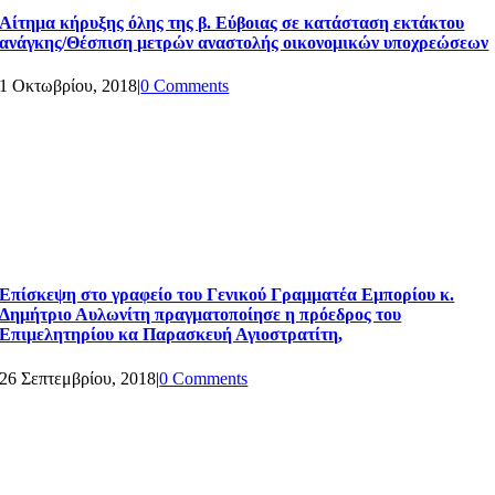
Αίτημα κήρυξης όλης της β. Εύβοιας σε κατάσταση εκτάκτου
ανάγκης/Θέσπιση μετρών αναστολής οικονομικών υποχρεώσεων
1 Οκτωβρίου, 2018
|
0 Comments
Επίσκεψη στο γραφείο του Γενικού Γραμματέα Εμπορίου κ.
Δημήτριο Αυλωνίτη πραγματοποίησε η πρόεδρος του
Επιμελητηρίου κα Παρασκευή Αγιοστρατίτη,
26 Σεπτεμβρίου, 2018
|
0 Comments