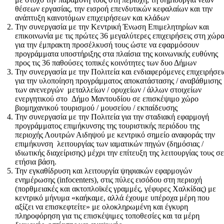
θέσεων εργασίας, την εισροή επενδυτικών κεφαλαίων και την
ανάπτυξη καινοτόμων επιχειρήσεων και κλάδων
Την συνεργασία με την Κεντρική Ένωση Επιμελητηρίων και
επικοινωνία με τις πρώτες 36 μεγαλύτερες επιχειρήσεις στη χώρ
για την έμπρακτη προσέλκυσή τους ώστε να εφαρμόσουν
προγράμματα υποστήριξης στα πλαίσια της κοινωνικής ευθύνης
προς τις 36 παθούσες τοπικές κοινότητες των δυο Δήμων
Την συνεργασία με την Πολιτεία και ενδιαφερόμενες επιχειρήσει
για την υλοποίηση προγράμματος αποκατάστασης / αναβάθμισης
των ανενεργών μεταλλείων / ορυχείων / άλλων στοιχείων
ενεργητικού στο Δήμο Μαντουδίου σε επισκέψιμο χώρο
βιομηχανικού τουρισμού / μουσείου / εκπαίδευσης
Την συνεργασία με την Πολιτεία για την σταδιακή εφαρμογή
προγράμματος επιμήκυνσης της τουριστικής περιόδου της
περιοχής Λουτρών Αιδηψού με κεντρικό σημείο αναφοράς την
επιμήκυνση λειτουργίας των ιαματικών πηγών (δημόσιας /
ιδιωτικής διαχείρισης) μέχρι την επίτευξη της λειτουργίας τους σ
ετήσια βάση.
Την εγκαθίδρυση και λειτουργία ψηφιακών εφαρμογών
ενημέρωσης (infocenters), στις πύλες εισόδου στη περιοχή
(πορθμειακές και ακτοπλοϊκές γραμμές, γέφυρες Χαλκίδας) με
κεντρικό μήνυμα «καήκαμε, αλλά έχουμε υπέροχα μέρη που
αξίζει να επισκεφτείτε» με ολοκληρωμένη και έγκυρη
πληροφόρηση για τις επισκέψιμες τοποθεσίες και τα μέρη