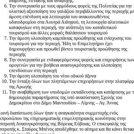
διαμονής, εστίασης και αναψυχής.
Την συνεργασία με τους αρμόδιους φορείς της Πολιτείας για την
ολιστική αξιοποίηση του γαλάζιου περιβάλλοντος της περιοχής μ
άμεση επένδυση και λειτουργία του ανακοινωθέντος
υδατοδρομίου στα Λουτρά Αιδηψού, τη λειτουργία αλιευτικών
καταφυγίων στη περιοχή, την ανάπτυξη του καταδυτικού
τουρισμού και άλλες μορφές θαλάσσιου τουρισμού
Την άμεση υλοποίηση καμπάνιας προώθησης και ενίσχυσης του
τουρισμού για την περιοχή. Ήδη το Επιμελητήριο έχει
δημιουργήσει και προωθεί βίντεο τουριστικής προώθησης της
περιοχής
Την συνεργασία με ενδιαφερόμενους φορείς και επιχειρήσεις τω
ομογενών για την βοήθεια ανασυγκρότησης και υλοποίηση
επενδύσεων στη περιοχή
Την άμεση υλοποίηση του νέου οδικού άξονα
Την ένταξη όλων των πληττόμενων επιχειρήσεων στην πλατφόρ
της Αρωγής
Την αναβάθμιση των υποδομών εκπαίδευσης και κατάρτισης με 
δημιουργία παραρτήματος της υπό ανασύσταση Σχολής του
Δημοκρίτου στο Δήμο Μαντουδίου – Λίμνης – Αγ. Άννας
οινή διαπίστωση όλων ήταν η αναγκαιότητα συμμετοχής ενός
κπροσώπου της επιχειρηματικής επιμελητηριακής κοινότητας στην
πιτροπή Ανασυγκρότησης της Βόρειας Εύβοιας. Ο επικεφαλής της
πιτροπής κ. Σταύρος Μπένος αποδέχθηκε το αίτημα και θα κάνει θετικ