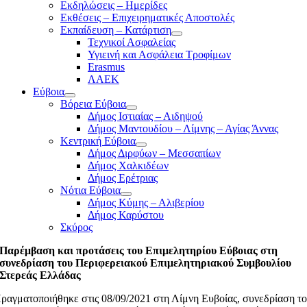
Εκδηλώσεις – Ημερίδες
Εκθέσεις – Επιχειρηματικές Αποστολές
Εκπαίδευση – Κατάρτιση
Τεχνικοί Ασφαλείας
Υγιεινή και Ασφάλεια Τροφίμων
Erasmus
ΛΑΕΚ
Εύβοια
Βόρεια Εύβοια
Δήμος Ιστιαίας – Αιδηψού
Δήμος Μαντουδίου – Λίμνης – Αγίας Άννας
Κεντρική Εύβοια
Δήμος Διρφύων – Μεσσαπίων
Δήμος Χαλκιδέων
Δήμος Ερέτριας
Νότια Εύβοια
Δήμος Κύμης – Αλιβερίου
Δήμος Καρύστου
Σκύρος
Παρέμβαση και προτάσεις του Επιμελητηρίου Εύβοιας στη
συνεδρίαση του Περιφερειακού Επιμελητηριακού Συμβουλίου
Στερεάς Ελλάδας
ραγματοποιήθηκε στις 08/09/2021 στη Λίμνη Ευβοίας, συνεδρίαση τ