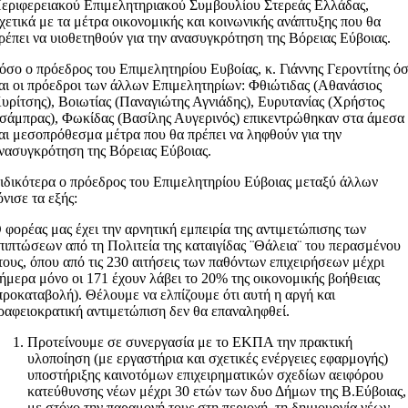
εριφερειακού Επιμελητηριακού Συμβουλίου Στερεάς Ελλάδας,
χετικά με τα μέτρα οικονομικής και κοινωνικής ανάπτυξης που θα
ρέπει να υιοθετηθούν για την ανασυγκρότηση της Βόρειας Εύβοιας.
όσο ο πρόεδρος του Επιμελητηρίου Ευβοίας, κ. Γιάννης Γεροντίτης ό
αι οι πρόεδροι των άλλων Επιμελητηρίων: Φθιώτιδας (Αθανάσιος
υρίτσης), Βοιωτίας (Παναγιώτης Αγνιάδης), Ευρυτανίας (Χρήστος
σάμπρας), Φωκίδας (Βασίλης Αυγερινός) επικεντρώθηκαν στα άμεσα
αι μεσοπρόθεσμα μέτρα που θα πρέπει να ληφθούν για την
νασυγκρότηση της Βόρειας Εύβοιας.
ιδικότερα ο πρόεδρος του Επιμελητηρίου Εύβοιας μεταξύ άλλων
όνισε τα εξής:
 φορέας μας έχει την αρνητική εμπειρία της αντιμετώπισης των
πιπτώσεων από τη Πολιτεία της καταιγίδας ¨Θάλεια¨ του περασμένου
τους, όπου από τις 230 αιτήσεις των παθόντων επιχειρήσεων μέχρι
ήμερα μόνο οι 171 έχουν λάβει το 20% της οικονομικής βοήθειας
προκαταβολή). Θέλουμε να ελπίζουμε ότι αυτή η αργή και
ραφειοκρατική αντιμετώπιση δεν θα επαναληφθεί.
Προτείνουμε σε συνεργασία με το ΕΚΠΑ την πρακτική
υλοποίηση (με εργαστήρια και σχετικές ενέργειες εφαρμογής)
υποστήριξης καινοτόμων επιχειρηματικών σχεδίων αειφόρου
κατεύθυνσης νέων μέχρι 30 ετών των δυο Δήμων της Β.Εύβοιας,
με στόχο την παραμονή τους στη περιοχή, τη δημιουργία νέων