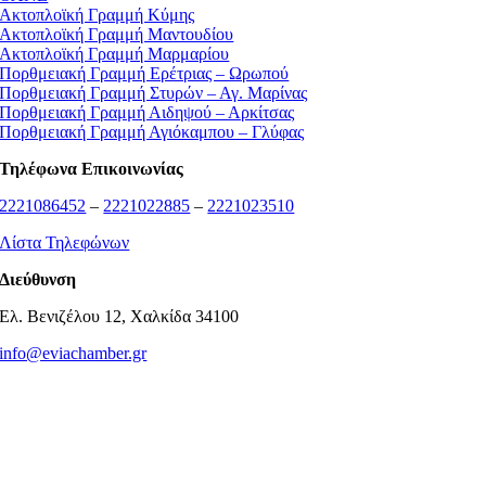
Ακτοπλοϊκή Γραμμή Κύμης
Ακτοπλοϊκή Γραμμή Μαντουδίου
Ακτοπλοϊκή Γραμμή Μαρμαρίου
Πορθμειακή Γραμμή Ερέτριας – Ωρωπού
Πορθμειακή Γραμμή Στυρών – Αγ. Μαρίνας
Πορθμειακή Γραμμή Αιδηψού – Αρκίτσας
Πορθμειακή Γραμμή Αγιόκαμπου – Γλύφας
Τηλέφωνα Επικοινωνίας
2221086452
–
2221022885
–
2221023510
Λίστα Τηλεφώνων
Διεύθυνση
Ελ. Βενιζέλου 12, Χαλκίδα 34100
info@eviachamber.gr