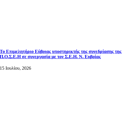
Το Επιμελητήριο Εύβοιας υποστηρικτής της συνεδρίασης της
Π.Ο.Σ.Ε.Η σε συνεργασία με τον Σ.Ε.Η. Ν. Ευβοίας
15 Ιουλίου, 2026