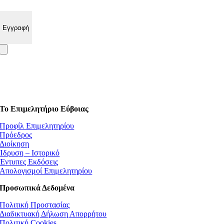
Το Επιμελητήριο Εύβοιας
Προφίλ Επιμελητηρίου
Πρόεδρος
Διοίκηση
Ίδρυση – Ιστορικό
Έντυπες Εκδόσεις
Απολογισμοί Επιμελητηρίου
Προσωπικά Δεδομένα
Πολιτική Προστασίας
Διαδικτυακή Δήλωση Απορρήτου
Πολιτική Cookies