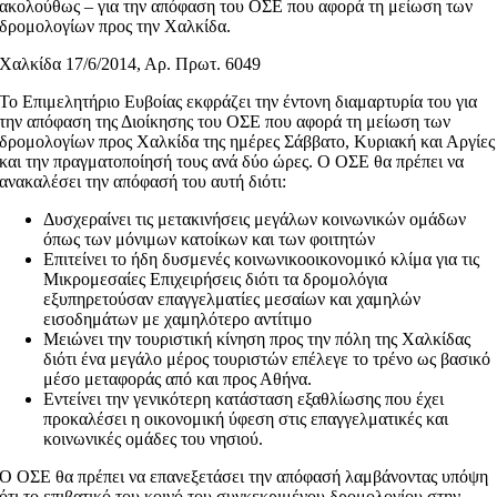
ακολούθως – για την απόφαση του ΟΣΕ που αφορά τη μείωση των
δρομολογίων προς την Χαλκίδα.
Χαλκίδα 17/6/2014, Αρ. Πρωτ. 6049
Το Επιμελητήριο Ευβοίας εκφράζει την έντονη διαμαρτυρία του για
την απόφαση της Διοίκησης του ΟΣΕ που αφορά τη μείωση των
δρομολογίων προς Χαλκίδα της ημέρες Σάββατο, Κυριακή και Αργίες
και την πραγματοποίησή τους ανά δύο ώρες. Ο ΟΣΕ θα πρέπει να
ανακαλέσει την απόφασή του αυτή διότι:
Δυσχεραίνει τις μετακινήσεις μεγάλων κοινωνικών ομάδων
όπως των μόνιμων κατοίκων και των φοιτητών
Επιτείνει το ήδη δυσμενές κοινωνικοοικονομικό κλίμα για τις
Μικρομεσαίες Επιχειρήσεις διότι τα δρομολόγια
εξυπηρετούσαν επαγγελματίες μεσαίων και χαμηλών
εισοδημάτων με χαμηλότερο αντίτιμο
Μειώνει την τουριστική κίνηση προς την πόλη της Χαλκίδας
διότι ένα μεγάλο μέρος τουριστών επέλεγε το τρένο ως βασικό
μέσο μεταφοράς από και προς Αθήνα.
Εντείνει την γενικότερη κατάσταση εξαθλίωσης που έχει
προκαλέσει η οικονομική ύφεση στις επαγγελματικές και
κοινωνικές ομάδες του νησιού.
Ο ΟΣΕ θα πρέπει να επανεξετάσει την απόφασή λαμβάνοντας υπόψη
ότι το επιβατικό του κοινό του συγκεκριμένου δρομολογίου στην