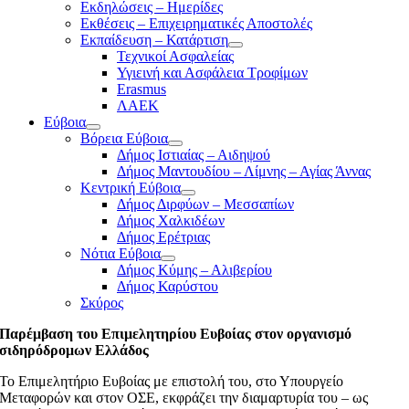
Εκδηλώσεις – Ημερίδες
Εκθέσεις – Επιχειρηματικές Αποστολές
Εκπαίδευση – Κατάρτιση
Τεχνικοί Ασφαλείας
Υγιεινή και Ασφάλεια Τροφίμων
Erasmus
ΛΑΕΚ
Εύβοια
Βόρεια Εύβοια
Δήμος Ιστιαίας – Αιδηψού
Δήμος Μαντουδίου – Λίμνης – Αγίας Άννας
Κεντρική Εύβοια
Δήμος Διρφύων – Μεσσαπίων
Δήμος Χαλκιδέων
Δήμος Ερέτριας
Νότια Εύβοια
Δήμος Κύμης – Αλιβερίου
Δήμος Καρύστου
Σκύρος
Παρέμβαση του Επιμελητηρίου Ευβοίας στον οργανισμό
σιδηρόδρομων Ελλάδος
Το Επιμελητήριο Ευβοίας με επιστολή του, στο Υπουργείο
Μεταφορών και στον ΟΣΕ, εκφράζει την διαμαρτυρία του – ως