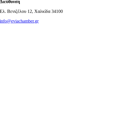
Διεύθυνση
Ελ. Βενιζέλου 12, Χαλκίδα 34100
info@eviachamber.gr