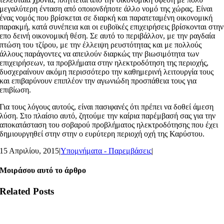
μεγαλύτερη ένταση από οποιονδήποτε άλλο νομό της χώρας. Είναι
ένας νομός που βρίσκεται σε διαρκή και παρατεταμένη οικονομική
παρακμή, κατά συνέπεια και οι ευβοϊκές επιχειρήσεις βρίσκονται στην
επο δεινή οικονομική θέση. Σε αυτό το περιβάλλον, με την ραγδαία
πτώση του τζίρου, με την έλλειψη ρευστότητας και με πολλούς
άλλους παράγοντες να απειλούν διαρκώς την βιωσιμότητα των
επιχειρήσεων, τα προβλήματα στην ηλεκτροδότηση της περιοχής,
δυσχεραίνουν ακόμη περισσότερο την καθημερινή λειτουργία τους
και επιβαρύνουν επιπλέον την αγωνιώδη προσπάθεια τους για
επιβίωση.
Για τους λόγους αυτούς, είναι πασιφανές ότι πρέπει να δοθεί άμεση
λύση. Στο πλαίσιο αυτό, ζητούμε την καίρια παρέμβασή σας για την
αποκατάσταση του σοβαρού προβλήματος ηλεκτροδότησης που έχει
δημιουργηθεί στην στην ο ευρύτερη περιοχή οχή της Καρύστου.
15 Απριλίου, 2015
|
Υπομνήματα - Παρεμβάσεις
|
Μοιράσου αυτό το άρθρο
Related Posts