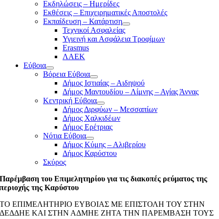
Εκδηλώσεις – Ημερίδες
Εκθέσεις – Επιχειρηματικές Αποστολές
Εκπαίδευση – Κατάρτιση
Τεχνικοί Ασφαλείας
Υγιεινή και Ασφάλεια Τροφίμων
Erasmus
ΛΑΕΚ
Εύβοια
Βόρεια Εύβοια
Δήμος Ιστιαίας – Αιδηψού
Δήμος Μαντουδίου – Λίμνης – Αγίας Άννας
Κεντρική Εύβοια
Δήμος Διρφύων – Μεσσαπίων
Δήμος Χαλκιδέων
Δήμος Ερέτριας
Νότια Εύβοια
Δήμος Κύμης – Αλιβερίου
Δήμος Καρύστου
Σκύρος
Παρέμβαση του Επιμελητηρίου για τις διακοπές ρεύματος της
περιοχής της Καρύστου
ΤΟ ΕΠΙΜΕΛΗΤΗΡΙΟ ΕΥΒΟΙΑΣ ΜΕ ΕΠΙΣΤΟΛΗ ΤΟΥ ΣΤΗΝ
ΔΕΔΔΗΕ ΚΑΙ ΣΤΗΝ ΑΔΜΗΕ ΖΗΤΑ ΤΗΝ ΠΑΡΕΜΒΑΣΗ ΤΟΥΣ