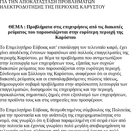
ΓΙΑ ΤΗΝ ΑΠΟΚΑΤΑΣΤΑΣΗ ΠΡΟΒΛΗΜΑΤΩΝ
ΗΛΕΚΤΡΟΔΟΤΗΣΗΣ ΤΗΣ ΠΕΡΙΟΧΗΣ ΚΑΡΥΣΤΟΥ
ΘΕΜΑ : Προβλήματα στις επιχειρήσεις από τις διακοπές
ρεύματος που παρουσιάζονται στην ευρύτερη περιοχή της
Καρύστου
Το Επιμελητήριο Εύβοιας κατ’ επανάληψη τον τελευταίο καιρό, έχει
γίνει αποδέκτης έντονων παραπόνων από πολλούς επαγγελματίες της
περιοχής Καρύστου, με θέμα τα προβλήματα που αντιμετωπίζουν
στην λειτουργία των επιχειρήσεων τους, εξαιτίας των συχνών
διακοπών ρεύματος που παρουσιάζονται στην ευρύτερη περιοχή.
Σύνδεσμοι και Σύλλογοι της Καρύστου, αναφέρουν ότι οι συχνές
διακοπές ρεύματος και οι επαναλαμβανόμενες πτώσεις τάσεως,
δημιουργούν σοβαρά προβλήματα στην απρόσκοπτη λειτουργία των
επαγγελματιών, δυσφημούν τις επιχειρήσεις και την περιοχή,
προκαλώντας σημαντικές ζημιές στον εξοπλισμό των επιχειρήσεων,
στα προϊόντα τους και στις υπηρεσίες που προσφέρουν.
Το Επιμελητήριο Εύβοιας, θεσμοθετημένος σύμβουλος της Πολιτείας
για την προστασία και την ανάπτυξη της επιχειρηματικότητας στο
νομό, σας γνωρίζει ότι η Εύβοια παραμελημένη επί σειρά ετών από
την πολιτεία και έχοντας γνωρίσει πολύ μεγάλη αποβιομηχάνιση τα
τελευταία χρόνια, πλήττεται από την οικονομική ύφεση με πολύ