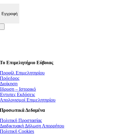
Το Επιμελητήριο Εύβοιας
Προφίλ Επιμελητηρίου
Πρόεδρος
Διοίκηση
Ίδρυση – Ιστορικό
Έντυπες Εκδόσεις
Απολογισμοί Επιμελητηρίου
Προσωπικά Δεδομένα
Πολιτική Προστασίας
Διαδικτυακή Δήλωση Απορρήτου
Πολιτική Cookies