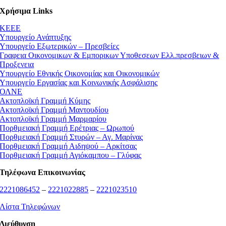
Χρήσιμα Links
ΚEEE
Υπουργείο Ανάπτυξης
Υπουργείο Εξωτερικών – Πρεσβείες
Γραφεια Οικονομικων & Εμπορικων Υποθεσεων Ελλ.πρεσβειων &
Προξενεια
Υπουργείο Εθνικής Οικονομίας και Οικονομικών
Υπουργείο Εργασίας και Κοινωνικής Ασφάλισης
ΟΛΝΕ
Ακτοπλοϊκή Γραμμή Κύμης
Ακτοπλοϊκή Γραμμή Μαντουδίου
Ακτοπλοϊκή Γραμμή Μαρμαρίου
Πορθμειακή Γραμμή Ερέτριας – Ωρωπού
Πορθμειακή Γραμμή Στυρών – Αγ. Μαρίνας
Πορθμειακή Γραμμή Αιδηψού – Αρκίτσας
Πορθμειακή Γραμμή Αγιόκαμπου – Γλύφας
Τηλέφωνα Επικοινωνίας
2221086452
–
2221022885
–
2221023510
Λίστα Τηλεφώνων
Διεύθυνση