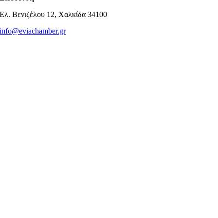
Ελ. Βενιζέλου 12, Χαλκίδα 34100
info@eviachamber.gr