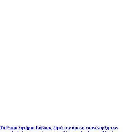
Το Επιμελητήριο Εύβοιας ζητά την άμεση επανέναρξη των