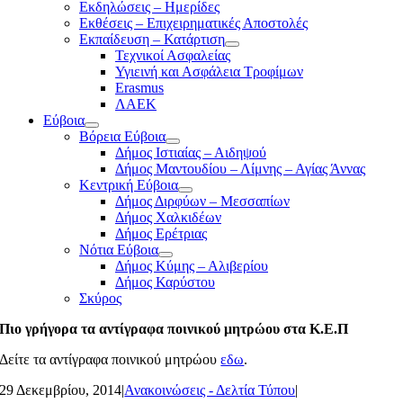
Εκδηλώσεις – Ημερίδες
Εκθέσεις – Επιχειρηματικές Αποστολές
Εκπαίδευση – Κατάρτιση
Τεχνικοί Ασφαλείας
Υγιεινή και Ασφάλεια Τροφίμων
Erasmus
ΛΑΕΚ
Εύβοια
Βόρεια Εύβοια
Δήμος Ιστιαίας – Αιδηψού
Δήμος Μαντουδίου – Λίμνης – Αγίας Άννας
Κεντρική Εύβοια
Δήμος Διρφύων – Μεσσαπίων
Δήμος Χαλκιδέων
Δήμος Ερέτριας
Νότια Εύβοια
Δήμος Κύμης – Αλιβερίου
Δήμος Καρύστου
Σκύρος
Πιο γρήγορα τα αντίγραφα ποινικού μητρώου στα Κ.Ε.Π
Δείτε τα αντίγραφα ποινικού μητρώου
εδω
.
29 Δεκεμβρίου, 2014
|
Ανακοινώσεις - Δελτία Τύπου
|