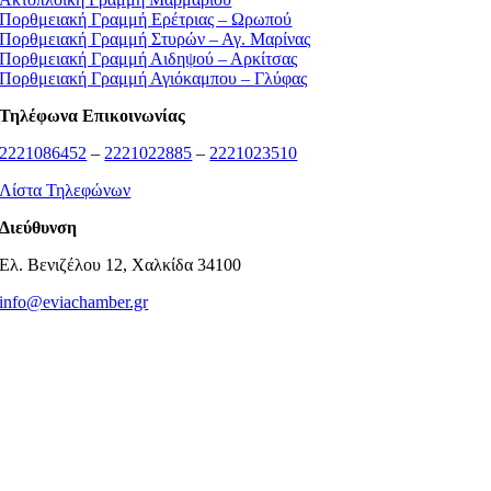
Πορθμειακή Γραμμή Ερέτριας – Ωρωπού
Πορθμειακή Γραμμή Στυρών – Αγ. Μαρίνας
Πορθμειακή Γραμμή Αιδηψού – Αρκίτσας
Πορθμειακή Γραμμή Αγιόκαμπου – Γλύφας
Τηλέφωνα Επικοινωνίας
2221086452
–
2221022885
–
2221023510
Λίστα Τηλεφώνων
Διεύθυνση
Ελ. Βενιζέλου 12, Χαλκίδα 34100
info@eviachamber.gr