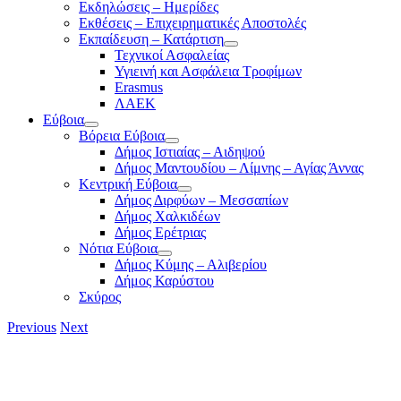
Εκδηλώσεις – Ημερίδες
Εκθέσεις – Επιχειρηματικές Αποστολές
Εκπαίδευση – Κατάρτιση
Τεχνικοί Ασφαλείας
Υγιεινή και Ασφάλεια Τροφίμων
Erasmus
ΛΑΕΚ
Εύβοια
Βόρεια Εύβοια
Δήμος Ιστιαίας – Αιδηψού
Δήμος Μαντουδίου – Λίμνης – Αγίας Άννας
Κεντρική Εύβοια
Δήμος Διρφύων – Μεσσαπίων
Δήμος Χαλκιδέων
Δήμος Ερέτριας
Νότια Εύβοια
Δήμος Κύμης – Αλιβερίου
Δήμος Καρύστου
Σκύρος
Previous
Next