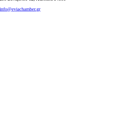
info@eviachamber.gr