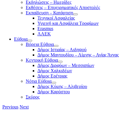
Εκδηλώσεις – Ημερίδες
Εκθέσεις – Επιχειρηματικές Αποστολές
Εκπαίδευση – Κατάρτιση
Τεχνικοί Ασφαλείας
Υγιεινή και Ασφάλεια Τροφίμων
Erasmus
ΛΑΕΚ
Εύβοια
Βόρεια Εύβοια
Δήμος Ιστιαίας – Αιδηψού
Δήμος Μαντουδίου – Λίμνης – Αγίας Άννας
Κεντρική Εύβοια
Δήμος Διρφύων – Μεσσαπίων
Δήμος Χαλκιδέων
Δήμος Ερέτριας
Νότια Εύβοια
Δήμος Κύμης – Αλιβερίου
Δήμος Καρύστου
Σκύρος
Previous
Next