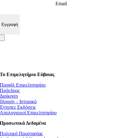
Email
Το Επιμελητήριο Εύβοιας
Προφίλ Επιμελητηρίου
Πρόεδρος
Διοίκηση
Ίδρυση – Ιστορικό
Έντυπες Εκδόσεις
Απολογισμοί Επιμελητηρίου
Προσωπικά Δεδομένα
Πολιτική Προστασίας