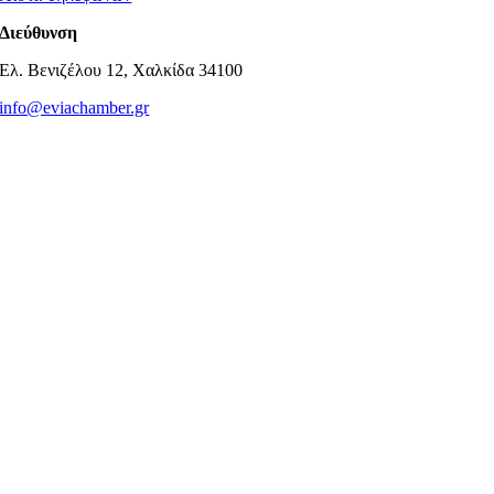
Διεύθυνση
Ελ. Βενιζέλου 12, Χαλκίδα 34100
info@eviachamber.gr