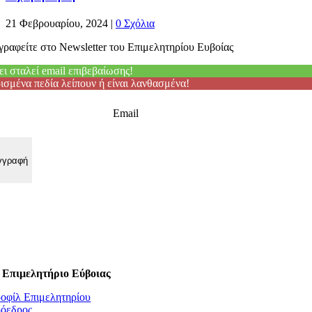
21 Φεβρουαρίου, 2024
|
0 Σχόλια
γραφείτε στο Newsletter του Επιμελητηρίου Ευβοίας
ει σταλεί email επιβεβαίωσης!
ισμένα πεδία λείπουν ή είναι λανθασμένα!
Email
 Επιμελητήριο Εύβοιας
οφίλ Επιμελητηρίου
όεδρος