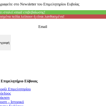
γραφείτε στο Newsletter του Επιμελητηρίου Ευβοίας
ει σταλεί email επιβεβαίωσης!
ισμένα πεδία λείπουν ή είναι λανθασμένα!
Email
 Επιμελητήριο Εύβοιας
οφίλ Επιμελητηρίου
όεδρος
οίκηση
ρυση – Ιστορικό