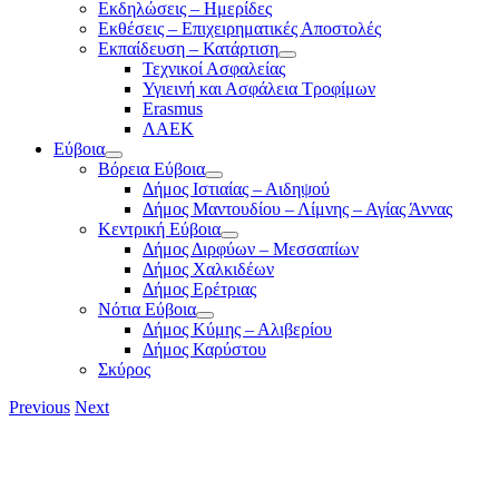
Εκδηλώσεις – Ημερίδες
Εκθέσεις – Επιχειρηματικές Αποστολές
Εκπαίδευση – Κατάρτιση
Τεχνικοί Ασφαλείας
Υγιεινή και Ασφάλεια Τροφίμων
Erasmus
ΛΑΕΚ
Εύβοια
Βόρεια Εύβοια
Δήμος Ιστιαίας – Αιδηψού
Δήμος Μαντουδίου – Λίμνης – Αγίας Άννας
Κεντρική Εύβοια
Δήμος Διρφύων – Μεσσαπίων
Δήμος Χαλκιδέων
Δήμος Ερέτριας
Νότια Εύβοια
Δήμος Κύμης – Αλιβερίου
Δήμος Καρύστου
Σκύρος
Previous
Next