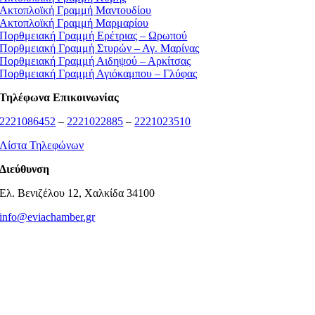
Ακτοπλοϊκή Γραμμή Μαντουδίου
Ακτοπλοϊκή Γραμμή Μαρμαρίου
Πορθμειακή Γραμμή Ερέτριας – Ωρωπού
Πορθμειακή Γραμμή Στυρών – Αγ. Μαρίνας
Πορθμειακή Γραμμή Αιδηψού – Αρκίτσας
Πορθμειακή Γραμμή Αγιόκαμπου – Γλύφας
Τηλέφωνα Επικοινωνίας
2221086452
–
2221022885
–
2221023510
Λίστα Τηλεφώνων
Διεύθυνση
Ελ. Βενιζέλου 12, Χαλκίδα 34100
info@eviachamber.gr