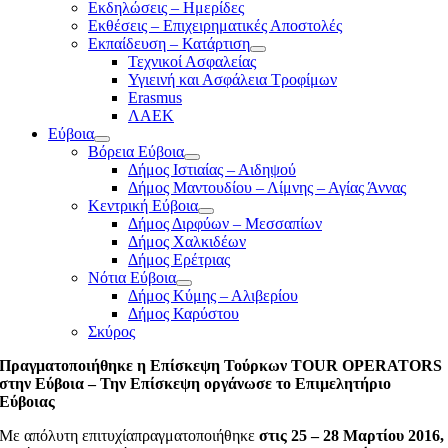
Εκδηλώσεις – Ημερίδες
Εκθέσεις – Επιχειρηματικές Αποστολές
Εκπαίδευση – Κατάρτιση
Τεχνικοί Ασφαλείας
Υγιεινή και Ασφάλεια Τροφίμων
Erasmus
ΛΑΕΚ
Εύβοια
Βόρεια Εύβοια
Δήμος Ιστιαίας – Αιδηψού
Δήμος Μαντουδίου – Λίμνης – Αγίας Άννας
Κεντρική Εύβοια
Δήμος Διρφύων – Μεσσαπίων
Δήμος Χαλκιδέων
Δήμος Ερέτριας
Νότια Εύβοια
Δήμος Κύμης – Αλιβερίου
Δήμος Καρύστου
Σκύρος
Πραγματοποιήθηκε η Επίσκεψη Τούρκων TOUR ΟPERATORS
στην Εύβοια – Την Επίσκεψη οργάνωσε το Επιμελητήριο
Εύβοιας
Με απόλυτη επιτυχίαπραγματοποιήθηκε
στις 25 – 28 Μαρτίου 2016,