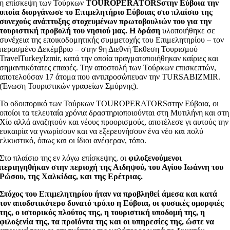
η επίσκεψη των Τούρκων
TOUROPERATORSστην Εύβοια την
οποία διοργάνωσε το Επιμελητήριο Εύβοιας στο πλαίσιο της
συνεχούς ανάπτυξης στοχευμένων πρωτοβουλιών του για την
τουριστική προβολή του νησιού μας. Η δράση
υλοποιήθηκε σε
συνέχεια της εποικοδομητικής συμμετοχής του Επιμελητηρίου – τον
περασμένο Δεκέμβριο – στην 9η Διεθνή Έκθεση Τουρισμού
TravelTurkeyIzmir, κατά την οποία πραγματοποιήθηκαν καίριες και
σημαντικότατες επαφές. Την αποστολή των Τούρκων επισκεπτών,
αποτελούσαν 17 άτομα που αντιπροσώπευαν την TURSABIZMIR.
(Ένωση Τουριστικών γραφείων Σμύρνης).
Το οδοιπορικό των Τούρκων TOUROPERATORSστην Εύβοια, οι
οποίοι τα τελευταία χρόνια δραστηριοποιούνται στη Μυτιλήνη και στη
Χίο αλλά αναζητούν και νέους προορισμούς, αποτέλεσε γι αυτούς την
ευκαιρία να γνωρίσουν και να εξερευνήσουν ένα νέο και πολύ
ελκυστικό, όπως και οι ίδιοι ανέφεραν, τόπο.
Στο πλαίσιο της εν λόγω επίσκεψης, οι
φιλοξενούμενοι
περιηγηθήκαν στην περιοχή της Αιδηψού, του Αγίου Ιωάννη του
Ρώσου, της Χαλκίδας, και της Ερέτριας.
Στόχος του Επιμελητηρίου ήταν να προβληθεί άμεσα και κατά
τον αποδοτικότερο δυνατό τρόπο η Εύβοια, οι φυσικές ομορφιές
της, ο ιστορικός πλούτος της, η τουριστική υποδομή της, η
φιλοξενία της, τα προϊόντα της και οι υπηρεσίες της, ώστε να