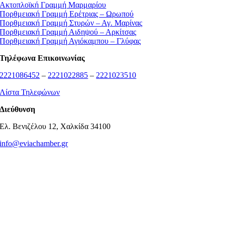
Ακτοπλοϊκή Γραμμή Μαρμαρίου
Πορθμειακή Γραμμή Ερέτριας – Ωρωπού
Πορθμειακή Γραμμή Στυρών – Αγ. Μαρίνας
Πορθμειακή Γραμμή Αιδηψού – Αρκίτσας
Πορθμειακή Γραμμή Αγιόκαμπου – Γλύφας
Τηλέφωνα Επικοινωνίας
2221086452
–
2221022885
–
2221023510
Λίστα Τηλεφώνων
Διεύθυνση
Ελ. Βενιζέλου 12, Χαλκίδα 34100
info@eviachamber.gr