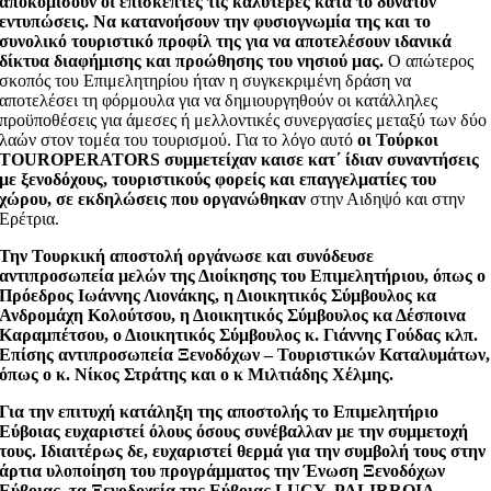
αποκομίσουν οι επισκέπτες τις καλύτερες κατά το δυνατόν
εντυπώσεις. Να κατανοήσουν την φυσιογνωμία της και το
συνολικό τουριστικό προφίλ της για να αποτελέσουν ιδανικά
δίκτυα διαφήμισης και προώθησης του νησιού μας.
Ο απώτερος
σκοπός του Επιμελητηρίου ήταν η συγκεκριμένη δράση να
αποτελέσει τη φόρμουλα για να δημιουργηθούν οι κατάλληλες
προϋποθέσεις για άμεσες ή μελλοντικές συνεργασίες μεταξύ των δύο
λαών στον τομέα του τουρισμού. Για το λόγο αυτό
οι Τούρκοι
TOUROPERATORS συμμετείχαν καισε κατ΄ ίδιαν συναντήσεις
με ξενοδόχους, τουριστικούς φορείς και επαγγελματίες του
χώρου, σε εκδηλώσεις που οργανώθηκαν
στην Αιδηψό και στην
Ερέτρια.
Την Τουρκική αποστολή οργάνωσε και συνόδευσε
αντιπροσωπεία μελών της Διοίκησης του Επιμελητήριου, όπως ο
Πρόεδρος Ιωάννης Λιονάκης, η Διοικητικός Σύμβουλος κα
Ανδρομάχη Κολούτσου, η Διοικητικός Σύμβουλος κα Δέσποινα
Καραμπέτσου, ο Διοικητικός Σύμβουλος κ. Γιάννης Γούδας κλπ.
Επίσης αντιπροσωπεία Ξενοδόχων – Τουριστικών Καταλυμάτων,
όπως ο κ. Νίκος Στράτης και ο κ Μιλτιάδης Χέλμης.
Για την επιτυχή κατάληξη της αποστολής το Επιμελητήριο
Εύβοιας ευχαριστεί όλους όσους συνέβαλλαν με την συμμετοχή
τους. Ιδιαιτέρως δε, ευχαριστεί θερμά για την συμβολή τους στην
άρτια υλοποίηση του προγράμματος την Ένωση Ξενοδόχων
Εύβοιας, τα Ξενοδοχεία της Εύβοιας LUCY, PALIRROIA,