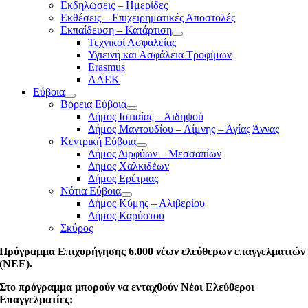
Εκδηλώσεις – Ημερίδες
Εκθέσεις – Επιχειρηματικές Αποστολές
Εκπαίδευση – Κατάρτιση
Τεχνικοί Ασφαλείας
Υγιεινή και Ασφάλεια Τροφίμων
Erasmus
ΛΑΕΚ
Εύβοια
Βόρεια Εύβοια
Δήμος Ιστιαίας – Αιδηψού
Δήμος Μαντουδίου – Λίμνης – Αγίας Άννας
Κεντρική Εύβοια
Δήμος Διρφύων – Μεσσαπίων
Δήμος Χαλκιδέων
Δήμος Ερέτριας
Νότια Εύβοια
Δήμος Κύμης – Αλιβερίου
Δήμος Καρύστου
Σκύρος
Πρόγραμμα Επιχορήγησης 6.000 νέων ελεύθερων επαγγελματιών
(ΝΕΕ).
Στο πρόγραμμα μπορούν να ενταχθούν Νέοι Ελεύθεροι
Επαγγελματίες: