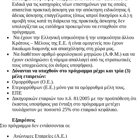
Ειδικά για τις κατηγορίες νέων επιστημόνων για τις οποίες
απαιτείται πρακτική άσκηση για την απόκτηση ειδικότητας ή
άδειας άσκησης επαγγέλματος (όπως ιατροί δικηγόροι κ.ά.) η
αμοιβή τους κατά τη διάρκεια της πρακτικής άσκησης δεν
υπολογίζεται ως εισόδημα προκειμένου να ενταχθούν στο
πρόγραμμα.
Να έχουν την Ελληνική υπηκοότητα ή την υπηκοότητα άλλου
Κράτους – Μέλους της Ε.Ε. ή είναι ομογενείς που έχουν
δικαίωμα διαμονής και απασχόλησης στη χώρα μας.
Να διαθέτουν αριθμό φορολογικού μητρώου (Α.Φ.Μ.) και να
έχουν εκπληρώσει ή νόμιμα απαλλαγεί από τις στρατιωτικές
τους υποχρεώσεις (οι άνδρες υποψήφιοι).
Δύνανται να υπαχθούν στο πρόγραμμα μέχρι και τρία (3)
μέλη εταιρειών:
Ομορρύθμων (Ο.Ε.).
Ετερορρύθμων (Ε.Ε.) μόνο για τα ομόρρυθμα μέλη τους.
ΕΠΕ
Δικηγορικών εταιριών του π.δ. 81/2005 με την προϋπόθεση ότι
έκαστος υποψήφιος για ένταξη στο πρόγραμμα μετέχει
τουλάχιστον με ποσοστό 25% στο εταιρικό κεφάλαιο.
Εξαιρέσεις
Στο πρόγραμμα δεν εντάσσονται οι:
Ανώνυμες Εταιρείες (Α.Ε.)