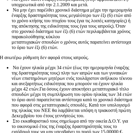
υποχρεωτικά από την 2.1.2009 και μετά.
Να μην έχει παρέλθει χρονικό διάστημα μέχρι την ημερομηνία
έναρξης δραστηριότητας τους μεγαλύτερο των έξι (6) ετών από
το χρόνο κτήσης του πτυχίου τους (για τις λοιπές κατηγορίες) ή
της απόκτησης της ειδικότητας τους (για τους ιατρούς). Όταν
στο χρονικό διάστημα των έξι (6) ετών περιλαμβάνεται χρόνος
παρακολούθησης κύκλου
μεταπτυχιακών σπουδών ο χρόνος αυτός παρατείνει αντίστοιχα
το όριο των έξι (6) ετών.
Η ανωτέρω ρύθμιση δεν αφορά στους ιατρούς.
Να έχουν ηλικία μέχρι 34 ετών (έως την ημερομηνία έναρξης
της δραστηριότητας τους) πλην των ιατρών και των γυναικών
νέων επιστημόνων μητέρων ενός τουλάχιστον ανήλικου τέκνου
και ανεξαρτήτως ειδικότητας που μπορούν να έχουν ηλικία
μέχρι 42 ετών.Για όσους έχουν αποκτήσει μεταπτυχιακό τίτλο
σπουδών μέχρι τη συμπλήρωση του ορίου ηλικίας των 34 ετών
το όριο αυτό παρατείνεται αντίστοιχα κατά το χρονικό διάστημα
που αφορά στις μεταπτυχιακές σπουδές. Κατά τον υπολογισμό
της ηλικίας του ΝΕΕ θα λαμβάνεται υπόψη η τριακοστή πρώτη
Δεκεμβρίου του έτους γεννήσεώς του.
Στο εκκαθαριστικό τους σημείωμα από την οικεία Δ.Ο.Υ. για
το οικονομικό έτος της έναρξης δραστηριότητάς τους το
εισόδημά τους να μην υπερβαίνει το ποσό των 15.00000 €.