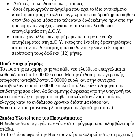
Αστικές μη κερδοσκοπικές εταιρίες
όσοι δημιουργούν επάγγελμα που έχει το ίδιο αντικείμενο
δραστηριότητας με άλλο επαγγελματία που δραστηριοποιήθηκε
στον ίδιο χώρο μέσα στο τελευταίο δωδεκάμηνο πριν από την
ημερομηνία έναρξης εργασιών του νέου ελεύθερου
επαγγελματία στη Δ.Ο.Υ.
όσοι είχαν άλλη επιχείρηση πριν από τη νέα έναρξη
επιτηδεύματος στη Δ.Ο.Υ. εκτός της έναρξης δραστηριότητας
ιατρού άνευ ειδικότητας η οποία δεν υπερβαίνει σε καμία
περίπτωση τους δώδεκα (12) μήνες.
Ποσό Επιχορήγησης
Το ποσό της επιχορήγησης για κάθε νέο ελεύθερο επαγγελματία
καθορίζεται στα 15.00000 ευρώ. Με την έκδοση της εγκριτικής
απόφασης καταβάλλονται 5.00000 ευρώ και στην συνέχεια
καταβάλλονται από 5.00000 ευρώ στο τέλος κάθε εξαμήνου της
επιδότησης που είναι δωδεκάμηνης διάρκειας από την υπαγωγή του
και αφού θα έχει πραγματοποιηθεί τουλάχιστον ένας επιτόπιος
έλεγχος κατά το ενδιάμεσο χρονικό διάστημα (όπου και
διαπιστώνεται η κανονική λειτουργία της δραστηριότητας).
Στάδια Υλοποίησης του Προγράμματος
Η διαδικασία υπαγωγής των νέων στο πρόγραμμα περιλαμβάνει τρία
στάδια.
Το 1ο στάδιο αφορά την Ηλεκτρονική υποβολή αίτησης στη σχετική