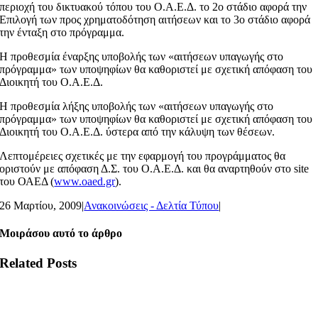
περιοχή του δικτυακού τόπου του Ο.Α.Ε.Δ. το 2ο στάδιο αφορά την
Επιλογή των προς χρηματοδότηση αιτήσεων και το 3ο στάδιο αφορά
την ένταξη στο πρόγραμμα.
Η προθεσμία έναρξης υποβολής των «αιτήσεων υπαγωγής στο
πρόγραμμα» των υποψηφίων θα καθοριστεί με σχετική απόφαση του
Διοικητή του Ο.Α.Ε.Δ.
Η προθεσμία λήξης υποβολής των «αιτήσεων υπαγωγής στο
πρόγραμμα» των υποψηφίων θα καθοριστεί με σχετική απόφαση του
Διοικητή του Ο.Α.Ε.Δ. ύστερα από την κάλυψη των θέσεων.
Λεπτομέρειες σχετικές με την εφαρμογή του προγράμματος θα
οριστούν με απόφαση Δ.Σ. του Ο.Α.Ε.Δ. και θα αναρτηθούν στο site
του ΟΑΕΔ (
www.oaed.gr
).
26 Μαρτίου, 2009
|
Ανακοινώσεις - Δελτία Τύπου
|
Μοιράσου αυτό το άρθρο
Related Posts