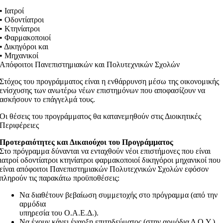
• Ιατροί
• Οδοντίατροι
• Κτηνίατροι
• Φαρμακοποιοί
• Δικηγόροι και
• Μηχανικοί
Απόφοιτοι Πανεπιστημιακών και Πολυτεχνικών Σχολών
Στόχος του προγράμματος είναι η ενθάρρυνση μέσω της οικονομικής
ενίσχυσης των ανωτέρω νέων επιστημόνων που αποφασίζουν να
ασκήσουν το επάγγελμά τους.
Οι θέσεις του προγράμματος θα κατανεμηθούν στις Διοικητικές
Περιφέρειες
Προτεραιότητες και Δικαιούχοι του Προγράμματος
Στο πρόγραμμα δύνανται να ενταχθούν νέοι επιστήμονες που είναι
ιατροί οδοντίατροι κτηνίατροι φαρμακοποιοί δικηγόροι μηχανικοί που
είναι απόφοιτοι Πανεπιστημιακών Πολυτεχνικών Σχολών εφόσον
πληρούν τις παρακάτω προϋποθέσεις:
Να διαθέτουν βεβαίωση συμμετοχής στο πρόγραμμα (από την
αρμόδια
υπηρεσία του Ο.Α.Ε.Δ.).
Να έχουν κάνει έναρξη επιτηδεύματος (στην αρμόδια Δ.Ο.Υ.)