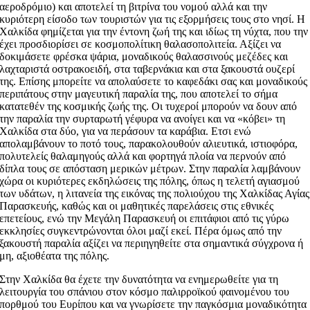
αεροδρόμιο) και αποτελεί τη βιτρίνα του νομού αλλά και την
κυριότερη είσοδο των τουριστών για τις εξορμήσεις τους στο νησί. Η
Χαλκίδα φημίζεται για την έντονη ζωή της και ιδίως τη νύχτα, που την
έχει προσδιορίσει σε κοσμοπολίτικη θαλασοπολιτεία. Αξίζει να
δοκιμάσετε φρέσκα ψάρια, μοναδικούς θαλασσινούς μεζέδες και
λαχταριστά οστρακοειδή, στα ταβερνάκια και στα ξακουστά ουζερί
της. Επίσης μπορείτε να απολαύσετε το καφεδάκι σας και μοναδικούς
περιπάτους στην μαγευτική παραλία της, που αποτελεί το σήμα
κατατεθέν της κοσμικής ζωής της. Οι τυχεροί μπορούν να δουν από
την παραλία την συρταρωτή γέφυρα να ανοίγει και να «κόβει» τη
Χαλκίδα στα δύο, για να περάσουν τα καράβια. Ετσι ενώ
απολαμβάνουν το ποτό τους, παρακολουθούν αλιευτικά, ιστιοφόρα,
πολυτελείς θαλαμηγούς αλλά και φορτηγά πλοία να περνούν από
δίπλα τους σε απόσταση μερικών μέτρων. Στην παραλία λαμβάνουν
χώρα οι κυριότερες εκδηλώσεις της πόλης, όπως η τελετή αγιασμού
των υδάτων, η λιτανεία της εικόνας της πολιούχου της Χαλκίδας Αγίας
Παρασκευής, καθώς και οι μαθητικές παρελάσεις στις εθνικές
επετείους, ενώ την Μεγάλη Παρασκευή οι επιτάφιοι από τις γύρω
εκκλησίες συγκεντρώνονται όλοι μαζί εκεί. Πέρα όμως από την
ξακουστή παραλία αξίζει να περιηγηθείτε στα σημαντικά σύγχρονα ή
μη, αξιοθέατα της πόλης.
Στην Χαλκίδα θα έχετε την δυνατότητα να ενημερωθείτε για τη
λειτουργία του σπάνιου στον κόσμο παλιρροϊκού φαινομένου του
πορθμού του Ευρίπου και να γνωρίσετε την παγκόσμια μοναδικότητα