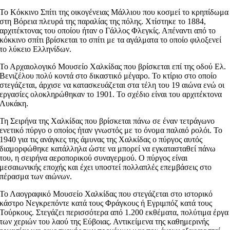
Το Κόκκινο Σπίτι της οικογένειας Μάλλιου που κοσμεί το κρηπίδωμα
στη Βόρεια πλευρά της παραλίας της πόλης. Χτίστηκε το 1884,
αρχιτέκτονας του οποίου ήταν ο Γάλλος Φλεγκίς. Απέναντι από το
κόκκινο σπίτι βρίσκεται το σπίτι με τα αγάλματα το οποίο φιλοξενεί
το λύκειο Ελληνίδων.
Το Αρχαιολογικό Μουσείο Χαλκίδας που βρίσκεται επί της οδού Ελ.
Βενιζέλου πολύ κοντά στο δικαστικό μέγαρο. Το κτίριο στο οποίο
στεγάζεται, άρχισε να κατασκευάζεται στα τέλη του 19 αιώνα ενώ οι
εργασίες ολοκληρώθηκαν το 1901. Το σχέδιο είναι του αρχιτέκτονα
Λυκάκη.
Τη Σειρήνα της Χαλκίδας που βρίσκεται πάνω σε έναν τετράγωνο
ενετικό πύργο ο οποίος ήταν γνωστός με το όνομα παλαιό ρολόι. Το
1940 για τις ανάγκες της άμυνας της Χαλκίδας ο πύργος αυτός
διαμορφώθηκε κατάλληλα ώστε να μπορεί να εγκατασταθεί πάνω
του, η σειρήνα αεροπορικού συναγερμού. Ο πύργος είναι
μεσαιωνικής εποχής και έχει υποστεί πολλαπλές επεμβάσεις στο
πέρασμα των αιώνων.
Το Λαογραφικό Μουσείο Χαλκίδας που στεγάζεται στο ιστορικό
κάστρο Νεγκρεπόντε κατά τους Φράγκους ή Εγριμπόζ κατά τους
Τούρκους. Στεγάζει περισσότερα από 1.200 εκθέματα, πολύτιμα έργα
των χεριών του λαού της Εύβοιας. Αντικείμενα της καθημερινής