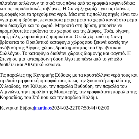
πλατάνια απλώνουν τη σκιά τους πάνω από τα γραφικά καφενεδάκια
και τις παραδοσιακές ταβέρνες. Η Στενή ξεχωρίζει για τις σπάνιες
ομορφιές και τα τρεχούμενα νερά. Μια από τις πολλές πηγές είναι του
«γιατρού η βρύση», πεντακόσια μέτρα μετά το χωριό κοντά στο ρέμα
που διασχίζει και το χωριό. Μπροστά στη βρύση, μπορείτε να
προμηθευτείτε προϊόντα του χωριού και της Δίρφυς. Τσάι, ρίγανη,
τυρί, μέλι, χειροποίητα ζυμαρικά κ.α. Οκτώ χλμ από τη Στενή
βρίσκεται το Ορειβατικό καταφύγιο χώρος που ξεκινά κανείς την
ανάβαση της Δίρφυς, χώρος δραστηριότητας του Ορειβατικού
Συλλόγου. Το καταφύγιο διαθέτει χώρους διαμονής και φαγητό. Η
Στενή σε μια καταπράσινη όαση λίγο πιο πάνω από το γήπεδο
διαθέτει και Αθλητικό Ξενώνα.
Τις παραλίες της Κεντρικής Εύβοιας με τα κρυστάλλινα νερά τους και
τη ιδιαίτερη φυσική ομορφιά τους,όπως την ξακουστή παραλία της
Χιλιαδούς, τον Κάλαμο, την παραλία Βυθούρη, την παραλία του
Λιμνιώνα, την παραλία της Μουρτερής, την γραφικότατη παραλία της
Κορασίδας, του Στόμιου και την παράλια Καλάμι.
Κεντρική Εύβοια
jmartinos
2024-02-22T07:59:44+02:00