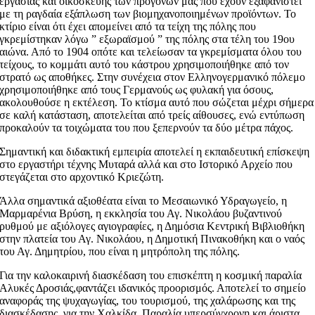
εργασίας και οικοσκευής των προγόνων μας που έχουν εξαφανιστεί
με τη ραγδαία εξάπλωση των βιομηχανοποιημένων προϊόντων. Το
κτίριο είναι ότι έχει απομείνει από τα τείχη της πόλης που
γκρεμίστηκαν λόγω ” εξωραϊσμού ” της πόλης στα τέλη του 19ου
αιώνα. Από το 1904 οπότε και τελείωσαν τα γκρεμίσματα όλου του
τείχους, το κομμάτι αυτό του κάστρου χρησιμοποιήθηκε από τον
στρατό ως αποθήκες. Στην συνέχεια στον Ελληνογερμανικό πόλεμο
χρησιμοποιήθηκε από τους Γερμανούς ως φυλακή για όσους,
ακολουθούσε η εκτέλεση. Το κτίσμα αυτό που σώζεται μέχρι σήμερα
σε καλή κατάσταση, αποτελείται από τρείς αίθουσες, ενώ εντύπωση
προκαλούν τα τοιχώματα του που ξεπερνούν τα δύο μέτρα πάχος.
Σημαντική και διδακτική εμπειρία αποτελεί η εκπαιδευτική επίσκεψη
στο εργαστήρι τέχνης Μυταρά αλλά και στο Ιστορικό Αρχείο που
στεγάζεται στο αρχοντικό Κριεζώτη.
Άλλα σημαντικά αξιοθέατα είναι το Μεσαιωνικό Υδραγωγείο, η
Μαρμαρένια Βρύση, η εκκλησία του Αγ. Νικολάου βυζαντινού
ρυθμού με αξιόλογες αγιογραφίες, η Δημόσια Κεντρική Βιβλιοθήκη
στην πλατεία του Αγ. Νικολάου, η Δημοτική Πινακοθήκη και ο ναός
του Αγ. Δημητρίου, που είναι η μητρόπολη της πόλης.
Για την καλοκαιρινή διασκέδαση του επισκέπτη η κοσμική παραλία
Αλυκές Δροσιάς,φαντάζει ιδανικός προορισμός. Αποτελεί το σημείο
αναφοράς της ψυχαγωγίας, του τουρισμού, της χαλάρωσης και της
διασκέδασης, για την Χαλκίδα. Παραλία υπερσύγχρονη και άριστα