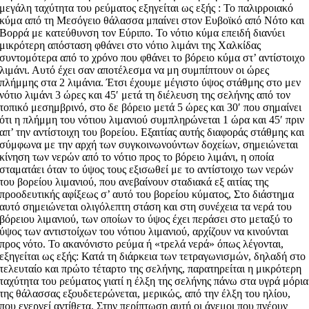
μεγάλη ταχύτητα του ρεύματος εξηγείται ως εξής : Το παλιρροιακό
κύμα από τη Μεσόγειο θάλασσα μπαίνει στον Ευβοϊκό από Νότο και
Βορρά με κατεύθυνση τον Εύριπο. Το νότιο κύμα επειδή διανύει
μικρότερη απόσταση φθάνει στο νότιο λιμάνι της Χαλκίδας
συντομότερα από το χρόνο που φθάνει το βόρειο κύμα στ’ αντίστοιχο
λιμάνι. Αυτό έχει σαν αποτέλεσμα να μη συμπίπτουν οι ώρες
πλήμμης στα 2 λιμάνια. Έτσι έχουμε μέγιστο ύψος στάθμης στο μεν
νότιο λιμάνι 3 ώρες και 45′ μετά τη διέλευση της σελήνης από τον
τοπικό μεσημβρινό, στο δε βόρειο μετά 5 ώρες και 30′ που σημαίνει
ότι η πλήμμη του νότιου λιμανιού συμπληρώνεται 1 ώρα και 45′ πριν
απ’ την αντίστοιχη του βορείου. Εξαιτίας αυτής διαφοράς στάθμης και
σύμφωνα με την αρχή των συγκοινωνούντων δοχείων, σημειώνεται
κίνηση των νερών από το νότιο προς το βόρειο λιμάνι, η οποία
σταματάει όταν το ύψος τους εξισωθεί με το αντίστοιχο των νερών
του βορείου λιμανιού, που ανεβαίνουν σταδιακά εξ αιτίας της
προοδευτικής αφίξεως σ’ αυτό του βορείου κύματος, Στο διάστημα
αυτό σημειώνεται ολιγόλεπτη στάση και στη συνέχεια τα νερά του
βόρειου λιμανιού, των οποίων το ύψος έχει περάσει στο μεταξύ το
ύψος των αντιστοίχων του νότιου λιμανιού, αρχίζουν να κινούνται
προς νότο. Το ακανόνιστο ρεύμα ή «τρελά νερά» όπως λέγονται,
εξηγείται ως εξής: Κατά τη διάρκεια των τετραγωνισμών, δηλαδή στο
τελευταίο και πρώτο τέταρτο της σελήνης, παρατηρείται η μικρότερη
ταχύτητα του ρεύματος γιατί η έλξη της σελήνης πάνω στα υγρά μόρια
της θάλασσας εξουδετερώνεται, μερικώς, από την έλξη του ηλίου,
που ενεργεί αντίθετα. Στην περίπτωση αυτή οι άνεμοι που πνέουν