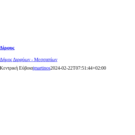
Δίρφυς
Δήμος Διρφύων - Μεσσαπίων
Κεντρική Εύβοια
jmartinos
2024-02-22T07:51:44+02:00