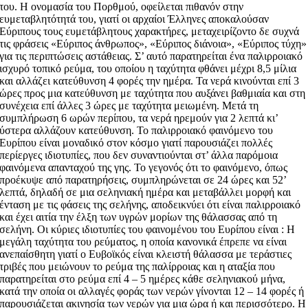
του. Η ονομασία του Πορθμού, οφείλεται πιθανόν στην
ευμεταβλητότητά του, γιατί οι αρχαίοι Έλληνες αποκαλούσαν
Εύριπους τους ευμετάβλητους χαρακτήρες, μεταχειρίζοντο δε συχνά
τις φράσεις «Εύριπος άνθρωπος», «Εύριπος διάνοια», «Εύριπος τύχη»
για τις περιπτώσεις αστάθειας. Σ’ αυτό παρατηρείται ένα παλιρροιακό
ισχυρό τοπικό ρεύμα, του οποίου η ταχύτητα φθάνει μέχρι 8,5 μίλια
και αλλάζει κατεύθυνση 4 φορές την ημέρα. Τα νερά κινούνται επί 3
ώρες προς μια κατεύθυνση με ταχύτητα που αυξάνει βαθμιαία και στη
συνέχεια επί άλλες 3 ώρες με ταχύτητα μειωμένη. Μετά τη
συμπλήρωση 6 ωρών περίπου, τα νερά ηρεμούν για 2 λεπτά κι’
ύστερα αλλάζουν κατεύθυνση. Το παλιρροιακό φαινόμενο του
Ευρίπου είναι μοναδικό στον κόσμο γιατί παρουσιάζει πολλές
περίεργες ιδιοτυπίες, που δεν συναντιούνται στ’ άλλα παρόμοια
φαινόμενα απανταχού της γης. Το γεγονός ότι το φαινόμενο, όπως
προέκυψε από παρατηρήσεις, συμπληρώνεται σε 24 ώρες και 52’
λεπτά, δηλαδή σε μια σεληνιακή ημέρα και μεταβάλλει μορφή και
ένταση με τις φάσεις της σελήνης, αποδεικνύει ότι είναι παλιρροιακό
και έχει αιτία την έλξη των υγρών μορίων της θάλασσας από τη
σελήνη. Οι κύριες ιδιοτυπίες του φαινομένου του Ευρίπου είναι : H
μεγάλη ταχύτητα του ρεύματος, η οποία κανονικά έπρεπε να είναι
ανεπαίσθητη γιατί ο Ευβοϊκός είναι κλειστή θάλασσα με τεράστιες
τριβές που μειώνουν το ρεύμα της παλίρροιας και η αταξία που
παρατηρείται στο ρεύμα επί 4 – 5 ημέρες κάθε σεληνιακού μήνα,
κατά την οποία οι αλλαγές φοράς των νερών γίνονται 12 – 14 φορές ή
παρουσιάζεται ακινησία των νερών για μια ώρα ή και περισσότερο. Η