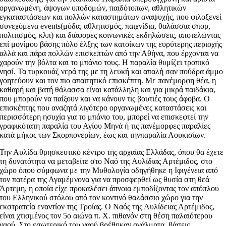
οργανωμένη, άψογων υποδομών, παιδότοπων, αθλητικών
εγκαταστάσεων και πολλών καταστημάτων αναψυχής, που φιλοξενεί
συνεχόμενα events(μόδα, αθλητισμός, παιχνίδια, θαλάσσια σπορ,
πολιτισμός, κλπ) και διάφορες κοινωνικές εκδηλώσεις, αποτελώντας
επί μονίμου βάσης πόλο έλξης των κατοίκων της ευρύτερης περιοχής
αλλά και πάρα πολλών επισκεπτών από την Αθήνα, που έρχονται να
χαρούν την βόλτα και το μπάνιο τους. Η παραλία θυμίζει τροπικό
νησί. Τα τυρκουάζ νερά της με τη λευκή και απαλή σαν πούδρα άμμο
γοητεύουν και τον πιο απαιτητικό επισκέπτη. Με πανέμορφη θέα, η
καθαρή και βατή θάλασσα είναι κατάλληλη και για μικρά παιδάκια,
που μπορούν να παίξουν και να κάνουν τις βουτιές τους άφοβα. Ο
επισκέπτης που αναζητά λιγότερο οργανωμένες καταστάσεις και
περισσότερη ησυχία για το μπάνιο του, μπορεί να επισκεφτεί την
γραφικότατη παραλία του Αγίου Μηνά ή τις πανέμορφες παραλίες
κατά μήκος των Σκορπονερίων, έως και τηνπαραλία Λουκισίων.
Την Αυλίδα θρησκευτικό κέντρο της αρχαίας Ελλάδας, όπου θα έχετε
τη δυνατότητα να μεταβείτε στο Ναό της Αυλίδιας Αρτέμιδος, στο
χώρο όπου σύμφωνα με την Μυθολογία οδηγήθηκε η Ιφιγένεια από
τον πατέρα της Αγαμέμνονα για να προσφερθεί ως θυσία στη θεά
Άρτεμη, η οποία είχε προκαλέσει άπνοια εμποδίζοντας τον απόπλου
του Ελληνικού στόλου από τον κοντινό θαλάσσιο χώρο για την
εκστρατεία εναντίον της Τροίας. Ο Ναός της Αυλίδειας Αρτέμιδος,
είναι χτισμένος τον 5ο αιώνα π. Χ. πιθανόν στη θέση παλαιότερου
ναού. Στο εσωτερικό του ναού βρέθηκαν αγάλματα, βάσεις