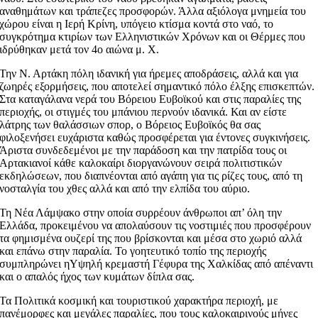
αναθημάτων και τράπεζες προσφορών. Άλλα αξιόλογα μνημεία του
χώρου είναι η Ιερή Κρίνη, υπόγειο κτίσμα κοντά στο ναό, το
συγκρότημα κτιρίων των Ελληνιστικών Χρόνων και οι Θέρμες που
ιδρύθηκαν μετά τον 4ο αιώνα μ. Χ.
Την Ν. Αρτάκη πόλη ιδανική για ήρεμες αποδράσεις, αλλά και για
ζωηρές εξορμήσεις, που αποτελεί σημαντικό πόλο έλξης επισκεπτών.
Στα καταγάλανα νερά του Βόρειου Ευβοϊκού και στις παραλίες της
περιοχής, οι στιγμές του μπάνιου περνούν ιδανικά. Και αν είστε
λάτρης των θαλάσσιων σπορ, ο Βόρειος Ευβοϊκός θα σας
φιλοξενήσει ευχάριστα καθώς προσφέρεται για έντονες συγκινήσεις.
Άριστα συνδεδεμένοι με την παράδοση και την πατρίδα τους οι
Αρτακιανοί κάθε καλοκαίρι διοργανώνουν σειρά πολιτιστικών
εκδηλώσεων, που διαπνέονται από αγάπη για τις ρίζες τους, από τη
νοσταλγία του χθες αλλά και από την ελπίδα του αύριο.
Τη Νέα Λάμψακο στην οποία συρρέουν άνθρωποι απ’ όλη την
Ελλάδα, προκειμένου να απολαύσουν τις νοστιμιές που προσφέρουν
τα φημισμένα ουζερί της που βρίσκονται και μέσα στο χωριό αλλά
και επάνω στην παραλία. Το γοητευτικό τοπίο της περιοχής
συμπληρώνει ηΥψηλή κρεμαστή Γέφυρα της Χαλκίδας από απέναντι
και ο απαλός ήχος των κυμάτων δίπλα σας.
Τα Πολιτικά κοσμική και τουριστικού χαρακτήρα περιοχή, με
πανέμορφες και μεγάλες παραλίες, που τους καλοκαιρινούς μήνες