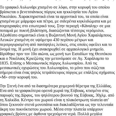
Το γραφικό Αυλωνάρι χτισμένο σε λόφο, στην κορυφή του οποίου
βρίσκεται ο βενετσιάνικος πύργος και ηεκκλησία του Αγίου
Νικολάου. Χαρακτηριστικά είναι τα αρχοντικά του, τα οποία είναι
χτισμένα με μάρμαρο και πέτρα, με σιδερένια κιγκλιδώματα και με
τοιχογραφίες στο εσωτερικό τους. Στην περιοχή «Κάναλης» σε μια
ποταμιά με πυκνή βλάστηση, διασώζονται τέσσερις νερόμυλοι.
Αξιοθέατο σημαντικό είναι η Βυζαντινή Μονή Αγίου Χαραλάμπους
Λευκών χτισμένη σε υψόμετρο 430 περίπου μέτρων και
περιτριγυρισμένη από πανύψηλες λεύκες, στις οποίες οφείλει και το
όνομά της. Η μονή έχει ανακηρυχθεί σε αρχαιολογικό μνημείο.
Ιδρύθηκε πριν τον 10ο αιώνα, ως μονή των Εισοδίων της Θεοτόκου
και ο Νικόλαος Κριεζώτης την μετονόμασε σε Αγ. Χαράλαμπο το
1835. Επίσης ο Μεσαιωνικός πύργος Αυλωναρίου. Από τις
μεσαιωνικές οχυρώσεις του Αυλωναρίου, το μόνο που σώζεται
σήμερα είναι ένας ψηλός τετράπλευρος πύργος με επάλξεις σχήματος
«Μ» στην κορυφή του.
Την Στενή ένα από τα διασημότερα χειμερινά θέρετρα της Ελλάδας.
Ένα από τα γραφικότερα ορεινά χωριά της Εύβοιας, κτισμένο στις
παρυφές της Δίρφυς, του ψηλότερου βουνού της Εύβοιας, 30χλμ. από
τη Χαλκίδα. Κέντρο του χωριού είναι η πλακόστρωτη πλατεία απ’
όπου ξεκινούν στενά μονοπάτια και διακλαδίζονται ως την τελευταία
άκρη του πυκνόκτιστου χωριού. Μέσα στην πλατεία υπάρχουν
γραφικές βρύσες με άφθονα τρεχούμενα νερά. Πολλά μεγάλα