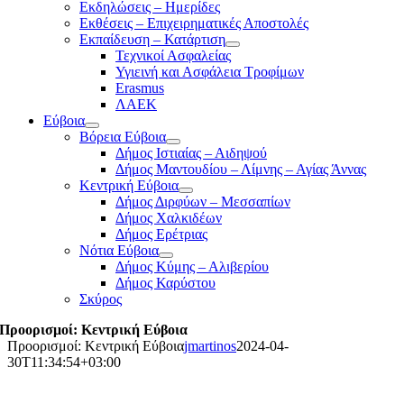
Εκδηλώσεις – Ημερίδες
Εκθέσεις – Επιχειρηματικές Αποστολές
Εκπαίδευση – Κατάρτιση
Τεχνικοί Ασφαλείας
Υγιεινή και Ασφάλεια Τροφίμων
Erasmus
ΛΑΕΚ
Εύβοια
Βόρεια Εύβοια
Δήμος Ιστιαίας – Αιδηψού
Δήμος Μαντουδίου – Λίμνης – Αγίας Άννας
Κεντρική Εύβοια
Δήμος Διρφύων – Μεσσαπίων
Δήμος Χαλκιδέων
Δήμος Ερέτριας
Νότια Εύβοια
Δήμος Κύμης – Αλιβερίου
Δήμος Καρύστου
Σκύρος
Προορισμοί: Κεντρική Εύβοια
Προορισμοί: Κεντρική Εύβοια
jmartinos
2024-04-
30T11:34:54+03:00