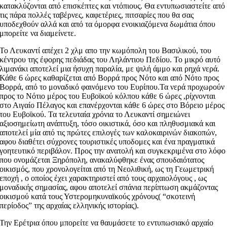
κατακλύζονται από επισκέπτες και ντόπιους. Θα εντυπωσιαστείτε από
τις πάρα πολλές ταβέρνες, καφετέριες, πιτσαρίες που θα σας
υποδεχθούν αλλά και από τα όμορφα ενοικιαζόμενα δωμάτια όπου
μπορείτε να διαμείνετε.
Το Λευκαντί απέχει 2 χλμ απο την κωμόπολη του Βασιλικού, του
κέντρου της έφορης πεδιάδας του Ληλάντιου Πεδίου. Το μικρό αυτό
λιμανάκι αποτελεί μια ήσυχη παραλία, με ψιλή άμμο και ρηχά νερά.
Κάθε 6 ώρες καθαρίζεται από Βορρά προς Νότο και από Νότο προς
Βορρά, από το μοναδικό φαινόμενο του Ευρίπου.Τα νερά προχωρούν
προς το Νότιο μέρος του Ευβοϊκού κόλπου κάθε 6 ώρες ,ρίχνονται
στο Αιγαίο Πέλαγος και επανέρχονται κάθε 6 ώρες στο Βόρειο μέρος
του Ευβοϊκού. Τα τελευταία χρόνια το Λευκαντί σημειώνει
αξιοσημείωτη ανάπτυξη, τόσο οικιστικά, όσο και πληθυσμιακά και
αποτελεί μία από τις πρώτες επιλογές των καλοκαιρινών διακοπών,
αφου διαθέτει σύχρονες τουριστικές υποδομες και ένα πραγματικά
γοητευτικό περιβάλον. Προς την ανατολή και συγκεκριμένα στο λόφο
που ονομάζεται Ξηρόπολη, ανακαλύφθηκε ένας σπουδαιότατος
οικισμός, που χρονολογείται από τη Νεολιθική, ως τη Γεωμετρική
εποχή , ο οποίος έχει χαρακτηριστεί από τους αρχαιολόγους , ως
μοναδικής σημασίας, αφου αποτελεί σπάνια περίπτωση ακμάζοντας
οικισμού κατά τους Υστερομηκυναϊκούς χρόνους( “σκοτεινή
περίοδος” της αρχαίας ελληνικής ιστορίας).
Την Ερέτρια όπου μπορείτε να θαυμάσετε το εντυπωσιακό αρχαίο