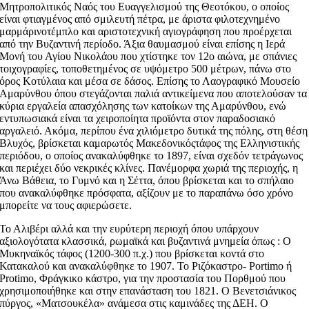
Μητροπολιτικός Ναός του Ευαγγελισμού της Θεοτόκου, ο οποίος
είναι φτιαγμένος από σμιλευτή πέτρα, με άριστα φιλοτεχνημένο
μαρμάρινοτέμπλο και αριστοτεχνική αγιογράφηση που προέρχεται
από την Βυζαντινή περίοδο. Άξια θαυμασμού είναι επίσης η Ιερά
Μονή του Αγίου Νικολάου που χτίστηκε τον 12ο αιώνα, με σπάνιες
τοιχογραφίες, τοποθετημένος σε υψόμετρο 500 μέτρων, πάνω στο
όρος Κοτύλαια και μέσα σε δάσος. Επίσης το Λαογραφικό Μουσείο
Αμαρύνθου όπου στεγάζονται παλιά αντικείμενα που αποτελούσαν τα
κύρια εργαλεία απασχόλησης των κατοίκων της Αμαρύνθου, ενώ
εντυπωσιακά είναι τα χειροποίητα προϊόντα στον παραδοσιακό
αργαλειό. Ακόμα, περίπου ένα χιλιόμετρο δυτικά της πόλης, στη θέση
Βλυχός, βρίσκεται καμαρωτός Μακεδονικόςτάφος της Ελληνιστικής
περιόδου, ο οποίος ανακαλύφθηκε το 1897, είναι σχεδόν τετράγωνος
και περιέχει δύο νεκρικές κλίνες. Πανέμορφα χωριά της περιοχής, η
Άνω Βάθεια, το Γυμνό και η Σέττα, όπου βρίσκεται και το σπήλαιο
που ανακαλύφθηκε πρόσφατα, αξίζουν με το παραπάνω όσο χρόνο
μπορείτε να τους αφιερώσετε.
Το Αλιβέρι αλλά και την ευρύτερη περιοχή όπου υπάρχουν
αξιολογότατα κλασσικά, ρωμαϊκά και βυζαντινά μνημεία όπως : O
Μυκηναϊκός τάφος (1200-300 π.χ.) που βρίσκεται κοντά στο
Κατακαλού και ανακαλύφθηκε το 1907. Το Ριζόκαστρο- Portimo ή
Protimo, Φράγκικο κάστρο, για την προστασία του Πορθμού που
χρησιμοποιήθηκε και στην επανάσταση του 1821. Ο Βενετσιάνικος
πύργος, «Ματσουκέλα» ανάμεσα στις καμινάδες της ΔΕΗ. Ο