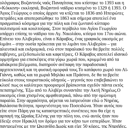
ολόγραφος Βυζαντινός ναός Παναγίτσας που κτίστηκε το 1393 και η
«Κόκκινη» εκκλησιά, Βυζαντινό ναϊδριο κτισμένο το 1329 ή 1393. Ο
Άγιος Γεώργιος ο οποίος άρχισε να κτίζεται το 1836 από Ηπειρώτες
πετράδες και αποπερατώθηκε το 1863 και σήμερα αποτελεί ένα
πραγματικό κόσμημα για την πόλη και ένα ζωντανό κύτταρο
πολιτισμού και κουλτούρας. Στον περίβολο του Αγίου Γεωργίου
υπάρχει επίσης το ναϊδριο του Αγ. Νικολάου, κτίσμα του 17ου αιώνα.
Επίνειο του Αλιβερίου, είναι ο Κάραβος, ένας γραφικός οικισμός με
λιμάνι – στην ουσία πρόκειται για το λιμάνι του Αλιβερίου – για
αλιευτικά και εκδρομικά, ενώ στον παραλιακό του θα βρείτε πολλές
ταβέρνες, μεζεδοπωλεία και καφετέριες. Ο Κάραβος αποτελεί ιδανικό
ορμητήριο για επισκέψεις στα γύρω χωριά που, κρυμμένα από τα
αδιάκριτα βλέμματα, διατηρούν ανέπαφη την παραδοσιακή
αρχιτεκτονική και τη φυσική ομορφιά τους.Το κατάφυτο χωριό του Αϊ
Γιάννη, καθώς και τα χωριά Μηλάκι και Πράσινο, δε θα τα βρείτε
εύκολα στους τουριστικούς οδηγούς – γεγονός που επιβεβαιώνει το
κλισέ πως οι καλύτεροι προορισμοί βρίσκονται σχεδόν πάντα εκτός
πεπατημένης. Έξω από το Αλιβέρι συναντάτε την Ακτή Νηρέως.Ο
οικισμός είναι χτισμένος αμφιθεατρικά, πάνω από την ομώνυμη
παραλία. Στην αρχαιότητα, φέρεται να λατρευόταν εδώ ο Νηρέας,
θαλάσσια θεότητα, προγενέστερη του Ποσειδώνα. Ήταν αυτός που
είπε στον Πάρη για τις καταστρεπτικές συνέπειες που θα είχε η
αρπαγή της Ωραίας Ελένης για την πόλη του, ενώ αυτός ήταν που
έδειξε στον Ηρακλή τον δρόμο για τον κήπο των εσπερίδων. Ήταν
παντρεμένος με την Ωκεανίδα Δωρίς και είχε 50 κόρες, της Νηριήδες.