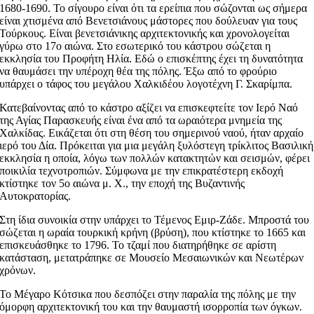
1680-1690. Το σίγουρο είναι ότι τα ερείπια που σώζονται ως σήμερα
είναι χτισμένα από Βενετσιάνους μάστορες που δούλευαν για τους
Τούρκους. Είναι βενετσιάνικης αρχιτεκτονικής και χρονολογείται
γύρω στο 17ο αιώνα. Στο εσωτερικό του κάστρου σώζεται η
εκκλησία του Προφήτη Ηλία. Εδώ ο επισκέπτης έχει τη δυνατότητα
να θαυμάσει την υπέροχη θέα της πόλης. Έξω από το φρούριο
υπάρχει ο τάφος του μεγάλου Χαλκιδέου λογοτέχνη Γ. Σκαρίμπα.
Κατεβαίνοντας από το κάστρο αξίζει να επισκεφτείτε τον Ιερό Ναό
της Αγίας Παρασκευής είναι ένα από τα ωραιότερα μνημεία της
Χαλκίδας. Εικάζεται ότι στη θέση του σημερινού ναού, ήταν αρχαίο
ιερό του Δία. Πρόκειται για μια μεγάλη ξυλόστεγη τρίκλιτος Βασιλική
εκκλησία η οποία, λόγω των πολλών κατακτητών και σεισμών, φέρει
ποικιλία τεχνοτροπιών. Σύμφωνα με την επικρατέστερη εκδοχή
κτίστηκε τον 5ο αιώνα μ. Χ., την εποχή της Βυζαντινής
Αυτοκρατορίας.
Στη ίδια συνοικία στην υπάρχει το Τέμενος Εμιρ-Ζάδε. Μπροστά του
σώζεται η ωραία τουρκική κρήνη (βρύση), που κτίστηκε το 1665 και
επισκευάσθηκε το 1796. Το τζαμί που διατηρήθηκε σε αρίστη
κατάσταση, μετατράπηκε σε Μουσείο Μεσαιωνικών και Νεωτέρων
χρόνων.
Το Μέγαρο Κότσικα που δεσπόζει στην παραλία της πόλης με την
όμορφη αρχιτεκτονική του και την θαυμαστή ισορροπία των όγκων.