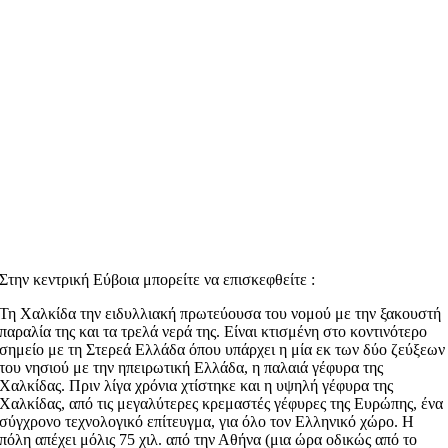
Στην κεντρική Εύβοια μπορείτε να επισκεφθείτε :
Τη Χαλκίδα την ειδυλλιακή πρωτεύουσα του νομού με την ξακουστή
παραλία της και τα τρελά νερά της. Είναι κτισμένη στο κοντινότερο
σημείο με τη Στερεά Ελλάδα όπου υπάρχει η μία εκ των δύο ζεύξεων
του νησιού με την ηπειρωτική Ελλάδα, η παλαιά γέφυρα της
Χαλκίδας. Πριν λίγα χρόνια χτίστηκε και η υψηλή γέφυρα της
Χαλκίδας, από τις μεγαλύτερες κρεμαστές γέφυρες της Ευρώπης, ένα
σύγχρονο τεχνολογικό επίτευγμα, για όλο τον Ελληνικό χώρο. Η
πόλη απέχει μόλις 75 χιλ. από την Αθήνα (μια ώρα οδικώς από το