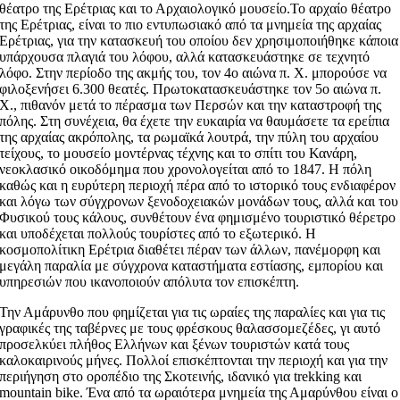
θέατρο της Ερέτριας και το Αρχαιολογικό μουσείο.Το αρχαίο θέατρο
της Ερέτριας, είναι το πιο εντυπωσιακό από τα μνημεία της αρχαίας
Ερέτριας, για την κατασκευή του οποίου δεν χρησιμοποιήθηκε κάποια
υπάρχουσα πλαγιά του λόφου, αλλά κατασκευάστηκε σε τεχνητό
λόφο. Στην περίοδο της ακμής του, τον 4ο αιώνα π. Χ. μπορούσε να
φιλοξενήσει 6.300 θεατές. Πρωτοκατασκευάστηκε τον 5ο αιώνα π.
Χ., πιθανόν μετά το πέρασμα των Περσών και την καταστροφή της
πόλης. Στη συνέχεια, θα έχετε την ευκαιρία να θαυμάσετε τα ερείπια
της αρχαίας ακρόπολης, τα ρωμαϊκά λουτρά, την πύλη του αρχαίου
τείχους, το μουσείο μοντέρνας τέχνης και το σπίτι του Κανάρη,
νεοκλασικό οικοδόμημα που χρονολογείται από το 1847. Η πόλη
καθώς και η ευρύτερη περιοχή πέρα από το ιστορικό τους ενδιαφέρον
και λόγω των σύγχρονων ξενοδοχειακών μονάδων τους, αλλά και του
Φυσικού τους κάλους, συνθέτουν ένα φημισμένο τουριστικό θέρετρο
και υποδέχεται πολλούς τουρίστες από το εξωτερικό. Η
κοσμοπολίτικη Ερέτρια διαθέτει πέραν των άλλων, πανέμορφη και
μεγάλη παραλία με σύγχρονα καταστήματα εστίασης, εμπορίου και
υπηρεσιών που ικανοποιούν απόλυτα τον επισκέπτη.
Την Αμάρυνθο που φημίζεται για τις ωραίες της παραλίες και για τις
γραφικές της ταβέρνες με τους φρέσκους θαλασσομεζέδες, γι αυτό
προσελκύει πλήθος Ελλήνων και ξένων τουριστών κατά τους
καλοκαιρινούς μήνες. Πολλοί επισκέπτονται την περιοχή και για την
περιήγηση στο οροπέδιο της Σκοτεινής, ιδανικό για trekking και
mountain bike. Ένα από τα ωραιότερα μνημεία της Αμαρύνθου είναι ο