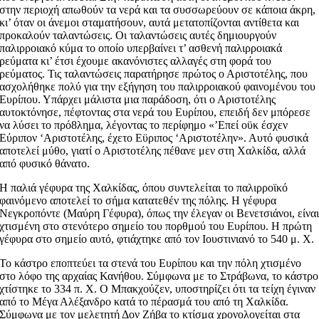
στην περιοχή απωθούν τα νερά και τα συσσωρεύουν σε κάποια άκρη,
κι’ όταν οι άνεμοι σταματήσουν, αυτά μετατοπίζονται αντίθετα και
προκαλούν ταλαντώσεις. Οι ταλαντώσεις αυτές δημιουργούν
παλιρροιακό κύμα το οποίο υπερβαίνει τ’ ασθενή παλιρροιακά
ρεύματα κι’ έτσι έχουμε ακανόνιστες αλλαγές στη φορά του
ρεύματος. Τις ταλαντώσεις παρατήρησε πρώτος ο Αριστοτέλης, που
ασχολήθηκε πολύ για την εξήγηση του παλιρροιακού φαινομένου του
Ευρίπου. Υπάρχει μάλιστα μια παράδοση, ότι ο Αριστοτέλης
αυτοκτόνησε, πέφτοντας στα νερά του Ευρίπου, επειδή δεν μπόρεσε
να λύσει το πρό8λημα, λέγοντας το περίφημο «’Επεί οϋκ έσχεν
Εύριπον ‘Αριστοτέλης, έχετο Εϋριπος ‘Αριστοτέλην». Αυτό φυσικά
αποτελεί μύθο, γιατί ο Αριστοτέλης πέθανε μεν στη Χαλκίδα, αλλά
από φυσικό θάνατο.
Η παλιά γέφυρα της Χαλκίδας, όπου συντελείται το παλιρροϊκό
φαινόμενο αποτελεί το σήμα κατατεθέν της πόλης. Η γέφυρα
Νεγκροπόντε (Μαύρη Γέφυρα), όπως την έλεγαν οι Βενετσιάνοι, είνα
χτισμένη στο στενότερο σημείο του πορθμού του Ευρίπου. Η πρώτη
γέφυρα στο σημείο αυτό, φτιάχτηκε από τον Ιουστινιανό το 540 μ. Χ.
Το κάστρο εποπτεύει τα στενά του Ευρίπου και την πόλη χτισμένο
στο λόφο της αρχαίας Κανήθου. Σύμφωνα με το Στράβωνα, το κάστρο
χτίστηκε το 334 π. Χ. Ο Μπακχούζεν, υποστηρίζει ότι τα τείχη έγιναν
από το Μέγα Αλέξανδρο κατά το πέρασμά του από τη Χαλκίδα.
Σύμφωνα με τον μελετητή Δον Ζήβα το κτίσμα χρονολογείται στα