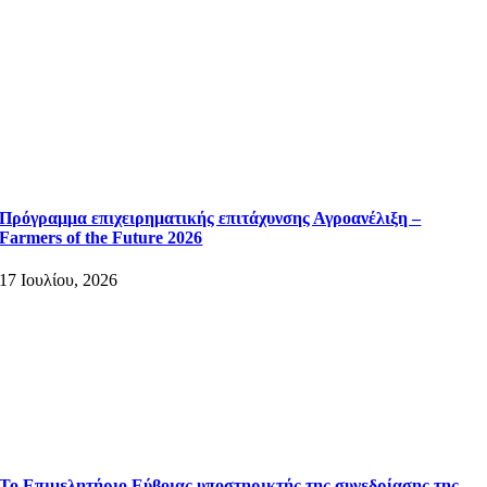
Πρόγραμμα επιχειρηματικής επιτάχυνσης Αγροανέλιξη –
Farmers of the Future 2026
17 Ιουλίου, 2026
Το Επιμελητήριο Εύβοιας υποστηρικτής της συνεδρίασης της