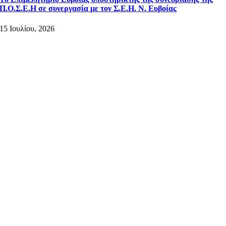
Π.Ο.Σ.Ε.Η σε συνεργασία με τον Σ.Ε.Η. Ν. Ευβοίας
15 Ιουλίου, 2026