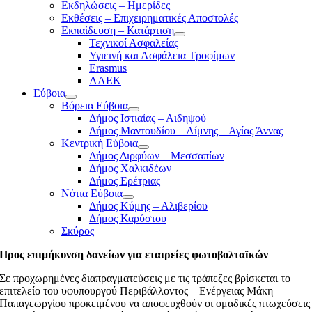
Εκδηλώσεις – Ημερίδες
Εκθέσεις – Επιχειρηματικές Αποστολές
Εκπαίδευση – Κατάρτιση
Τεχνικοί Ασφαλείας
Υγιεινή και Ασφάλεια Τροφίμων
Erasmus
ΛΑΕΚ
Εύβοια
Βόρεια Εύβοια
Δήμος Ιστιαίας – Αιδηψού
Δήμος Μαντουδίου – Λίμνης – Αγίας Άννας
Κεντρική Εύβοια
Δήμος Διρφύων – Μεσσαπίων
Δήμος Χαλκιδέων
Δήμος Ερέτριας
Νότια Εύβοια
Δήμος Κύμης – Αλιβερίου
Δήμος Καρύστου
Σκύρος
Προς επιμήκυνση δανείων για εταιρείες φωτοβολταϊκών
Σε προχωρημένες διαπραγματεύσεις με τις τράπεζες βρίσκεται το
επιτελείο του υφυπουργού Περιβάλλοντος – Ενέργειας Μάκη
Παπαγεωργίου προκειμένου να αποφευχθούν οι ομαδικές πτωχεύσεις