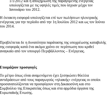
1/1/2012 και η αποζημίωση της παραγόμενης ενέργειας
υπολογίζεται με τις υψηλές τιμές που ίσχυαν μέχρι τον
Ιανουάριο του 2012.
Η έκτακτη εισφορά υπολογίζεται επί των πωλήσεων ηλεκτρικής
ενέργειας για την περίοδο από την 1η Ιουλίου 2012 και ως τον Ιούνιο
του 2014.
Προβλέπεται δε η δυνατότητα παράτασης της υποχρέωσης καταβολής
της εισφοράς κατά ένα ακόμα χρόνο σε περίπτωση που κριθεί
αναγκαίο από τον υπουργό Περιβάλλοντος – Ενέργειας.
Ετοιμάζουν προσφυγές
To μέτρο όπως είναι αναμενόμενο έχει ξεσηκώσει θύελλα
αντιδράσεων από τους παραγωγούς «ηλιακής» ενέργειας οι οποίοι
προσανατολίζονται να προσφύγουν στη Δικαιοσύνη και στο
Συμβούλιο της Επικρατείας όπως και στα αρμόδια όργανα της
Ευρωπαϊκής Ενωσης.