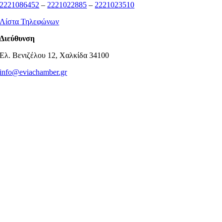
2221086452
–
2221022885
–
2221023510
Λίστα Τηλεφώνων
Διεύθυνση
Ελ. Βενιζέλου 12, Χαλκίδα 34100
info@eviachamber.gr