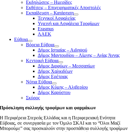
Εκδηλώσεις – Ημερίδες
Εκθέσεις – Επιχειρηματικές Αποστολές
Εκπαίδευση – Κατάρτιση
Τεχνικοί Ασφαλείας
Υγιεινή και Ασφάλεια Τροφίμων
Erasmus
ΛΑΕΚ
Εύβοια
Βόρεια Εύβοια
Δήμος Ιστιαίας – Αιδηψού
Δήμος Μαντουδίου – Λίμνης – Αγίας Άννας
Κεντρική Εύβοια
Δήμος Διρφύων – Μεσσαπίων
Δήμος Χαλκιδέων
Δήμος Ερέτριας
Νότια Εύβοια
Δήμος Κύμης – Αλιβερίου
Δήμος Καρύστου
Σκύρος
Πρόσκληση συλλογής τροφίμων και φαρμάκων
Η Περιφέρεια Στερεάς Ελλάδας και η Περιφερειακή Ενότητα
Εύβοιας, σε συνεργασία με τον Όμιλο ΣΚΑΙ και το “Όλοι Μαζί
Μπορούμε” σας προσκαλούν στην προσπάθεια συλλογής τροφίμων