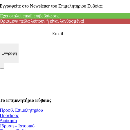
Εγγραφείτε στο Newsletter του Επιμελητηρίου Ευβοίας
Έχει σταλεί email επιβεβαίωσης!
Ορισμένα πεδία λείπουν ή είναι λανθασμένα!
Email
Το Επιμελητήριο Εύβοιας
Προφίλ Επιμελητηρίου
Πρόεδρος
Διοίκηση
Ίδρυση – Ιστορικό