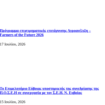
Πρόγραμμα επιχειρηματικής επιτάχυνσης Αγροανέλιξη –
Farmers of the Future 2026
17 Ιουλίου, 2026
Το Επιμελητήριο Εύβοιας υποστηρικτής της συνεδρίασης της
Π.Ο.Σ.Ε.Η σε συνεργασία με τον Σ.Ε.Η. Ν. Ευβοίας
15 Ιουλίου, 2026