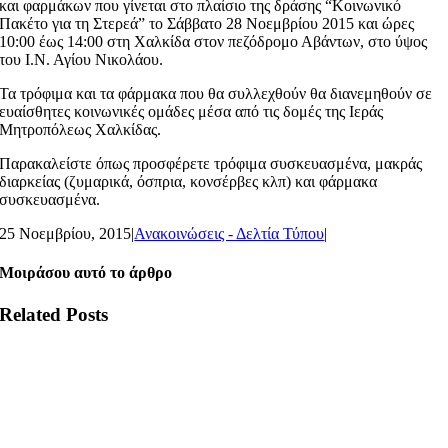
και φαρμάκων που γίνεται στο πλαίσιο της δράσης “Κοινωνικό
Πακέτο για τη Στερεά” το Σάββατο 28 Νοεμβρίου 2015 και ώρες
10:00 έως 14:00 στη Χαλκίδα στον πεζόδρομο Αβάντων, στο ύψος
του Ι.Ν. Αγίου Νικολάου.
Τα τρόφιμα και τα φάρμακα που θα συλλεχθούν θα διανεμηθούν σε
ευαίσθητες κοινωνικές ομάδες μέσα από τις δομές της Ιεράς
Μητροπόλεως Χαλκίδας.
Παρακαλείστε όπως προσφέρετε τρόφιμα συσκευασμένα, μακράς
διαρκείας (ζυμαρικά, όσπρια, κονσέρβες κλπ) και φάρμακα
συσκευασμένα.
25 Νοεμβρίου, 2015
|
Ανακοινώσεις - Δελτία Τύπου
|
Μοιράσου αυτό το άρθρο
Related Posts