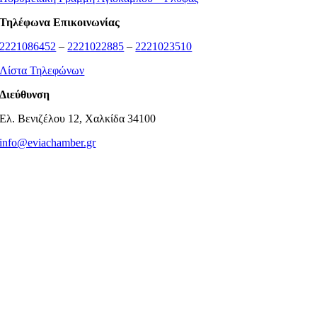
Τηλέφωνα Επικοινωνίας
2221086452
–
2221022885
–
2221023510
Λίστα Τηλεφώνων
Διεύθυνση
Ελ. Βενιζέλου 12, Χαλκίδα 34100
info@eviachamber.gr