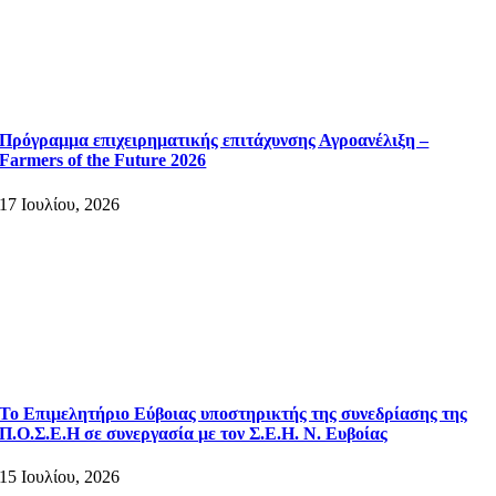
Πρόγραμμα επιχειρηματικής επιτάχυνσης Αγροανέλιξη –
Farmers of the Future 2026
17 Ιουλίου, 2026
Το Επιμελητήριο Εύβοιας υποστηρικτής της συνεδρίασης της
Π.Ο.Σ.Ε.Η σε συνεργασία με τον Σ.Ε.Η. Ν. Ευβοίας
15 Ιουλίου, 2026