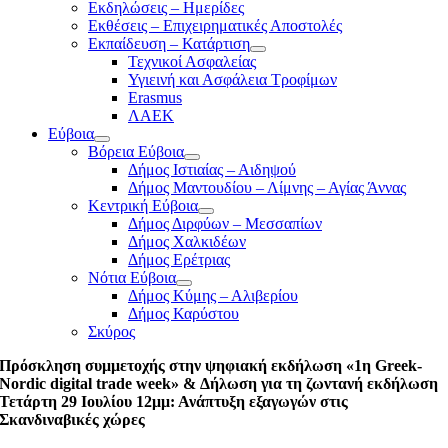
Εκδηλώσεις – Ημερίδες
Εκθέσεις – Επιχειρηματικές Αποστολές
Εκπαίδευση – Κατάρτιση
Τεχνικοί Ασφαλείας
Υγιεινή και Ασφάλεια Τροφίμων
Erasmus
ΛΑΕΚ
Εύβοια
Βόρεια Εύβοια
Δήμος Ιστιαίας – Αιδηψού
Δήμος Μαντουδίου – Λίμνης – Αγίας Άννας
Κεντρική Εύβοια
Δήμος Διρφύων – Μεσσαπίων
Δήμος Χαλκιδέων
Δήμος Ερέτριας
Νότια Εύβοια
Δήμος Κύμης – Αλιβερίου
Δήμος Καρύστου
Σκύρος
Πρόσκληση συμμετοχής στην ψηφιακή εκδήλωση «1η Greek-
Nordic digital trade week» & Δήλωση για τη ζωντανή εκδήλωση
Τετάρτη 29 Ιουλίου 12μμ: Ανάπτυξη εξαγωγών στις
Σκανδιναβικές χώρες