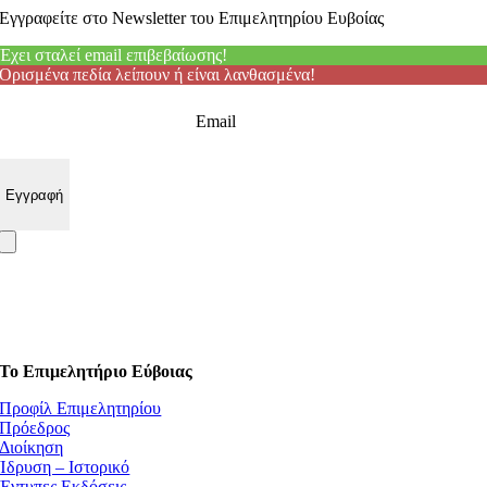
Εγγραφείτε στο Newsletter του Επιμελητηρίου Ευβοίας
Έχει σταλεί email επιβεβαίωσης!
Ορισμένα πεδία λείπουν ή είναι λανθασμένα!
Email
Το Επιμελητήριο Εύβοιας
Προφίλ Επιμελητηρίου
Πρόεδρος
Διοίκηση
Ίδρυση – Ιστορικό
Έντυπες Εκδόσεις