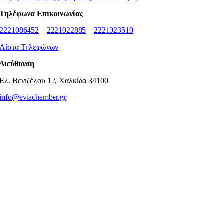
Τηλέφωνα Επικοινωνίας
2221086452
–
2221022885
–
2221023510
Λίστα Τηλεφώνων
Διεύθυνση
Ελ. Βενιζέλου 12, Χαλκίδα 34100
info@eviachamber.gr