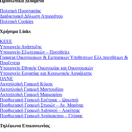
Προσωπικά Δεδομένα
Πολιτική Προστασίας
Διαδικτυακή Δήλωση Απορρήτου
Πολιτική Cookies
Χρήσιμα Links
ΚEEE
Υπουργείο Ανάπτυξης
Υπουργείο Εξωτερικών – Πρεσβείες
Γραφεια Οικονομικων & Εμπορικων Υποθεσεων Ελλ.πρεσβειων &
Προξενεια
Υπουργείο Εθνικής Οικονομίας και Οικονομικών
Υπουργείο Εργασίας και Κοινωνικής Ασφάλισης
ΟΛΝΕ
Ακτοπλοϊκή Γραμμή Κύμης
Ακτοπλοϊκή Γραμμή Μαντουδίου
Ακτοπλοϊκή Γραμμή Μαρμαρίου
Πορθμειακή Γραμμή Ερέτριας – Ωρωπού
Πορθμειακή Γραμμή Στυρών – Αγ. Μαρίνας
Πορθμειακή Γραμμή Αιδηψού – Αρκίτσας
Πορθμειακή Γραμμή Αγιόκαμπου – Γλύφας
Τηλέφωνα Επικοινωνίας