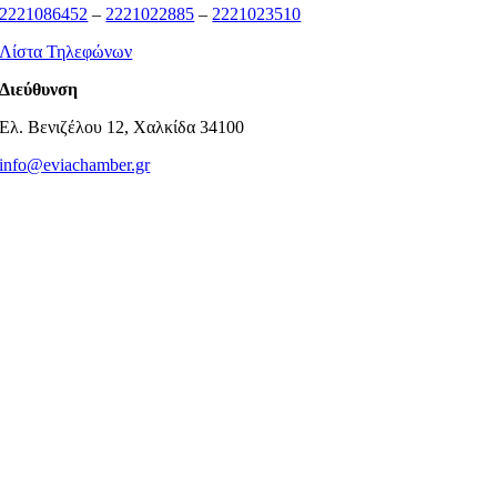
2221086452
–
2221022885
–
2221023510
Λίστα Τηλεφώνων
Διεύθυνση
Ελ. Βενιζέλου 12, Χαλκίδα 34100
info@eviachamber.gr