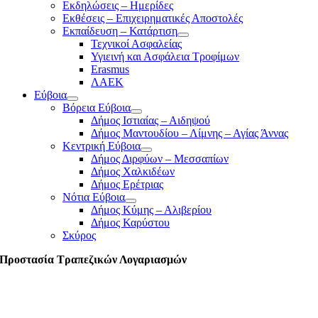
Εκδηλώσεις – Ημερίδες
Εκθέσεις – Επιχειρηματικές Αποστολές
Εκπαίδευση – Κατάρτιση
Τεχνικοί Ασφαλείας
Υγιεινή και Ασφάλεια Τροφίμων
Erasmus
ΛΑΕΚ
Εύβοια
Βόρεια Εύβοια
Δήμος Ιστιαίας – Αιδηψού
Δήμος Μαντουδίου – Λίμνης – Αγίας Άννας
Κεντρική Εύβοια
Δήμος Διρφύων – Μεσσαπίων
Δήμος Χαλκιδέων
Δήμος Ερέτριας
Νότια Εύβοια
Δήμος Κύμης – Αλιβερίου
Δήμος Καρύστου
Σκύρος
Προστασία Τραπεζικών Λογαριασμών