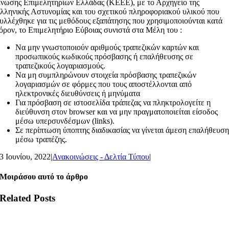
νωσης Επιμελητηρίων Ελλάδας (ΚΕΕΕ), με το Αρχηγείο της
λληνικής Αστυνομίας και του σχετικού πληροφοριακού υλικού που
υλλέχθηκε για τις μεθόδους εξαπάτησης που χρησιμοποιούνται κατά
όρον, το Επιμελητήριο Εύβοιας συνιστά στα Μέλη του :
Να μην γνωστοποιούν αριθμούς τραπεζικών καρτών και
προσωπικούς κωδικούς πρόσβασης ή επαλήθευσης σε
τραπεζικούς λογαριασμούς.
Να μη συμπληρώνουν στοιχεία πρόσβασης τραπεζικών
λογαριασμών σε φόρμες που τους αποστέλλονται από
ηλεκτρονικές διευθύνσεις ή μηνύματα
Για πρόσβαση σε ιστοσελίδα τράπεζας να πληκτρολογείτε η
διεύθυνση στον browser και να μην πραγματοποιείται είσοδος
μέσω υπερσυνδέσμων (links).
Σε περίπτωση ύποπτης διαδικασίας να γίνεται άμεση επαλήθευσ
μέσω τραπέζης.
3 Ιουνίου, 2022
|
Ανακοινώσεις - Δελτία Τύπου
|
Μοιράσου αυτό το άρθρο
Related Posts