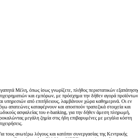
γαπητά Μέλη, όπως ίσως γνωρίζετε, πλήθος περιστατικών εξαπάτηση
πιχειρηματιών και εμπόρων, με πρόσχημα την δήθεν αγορά προϊόντω
αι υπηρεσιών από επιτήδειους, λαμβάνουν χώρα καθημερινά. Οι εν
όγω απατεώνες καταφέρνουν και αποσπούν τραπεζικά στοιχεία και
ωδικούς ασφαλείας του e-banking, για την δήθεν άμεση πληρωμή,
ροκαλώντας μεγάλη ζημία στις ήδη επιβαρυμένες με μεγάλα κόστη
πιχειρήσεις.
ια τους ανωτέρω λόγους και κατόπιν συνεργασίας της Κεντρικής