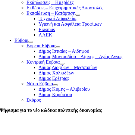
Εκδηλώσεις – Ημερίδες
Εκθέσεις – Επιχειρηματικές Αποστολές
Εκπαίδευση – Κατάρτιση
Τεχνικοί Ασφαλείας
Υγιεινή και Ασφάλεια Τροφίμων
Erasmus
ΛΑΕΚ
Εύβοια
Βόρεια Εύβοια
Δήμος Ιστιαίας – Αιδηψού
Δήμος Μαντουδίου – Λίμνης – Αγίας Άννας
Κεντρική Εύβοια
Δήμος Διρφύων – Μεσσαπίων
Δήμος Χαλκιδέων
Δήμος Ερέτριας
Νότια Εύβοια
Δήμος Κύμης – Αλιβερίου
Δήμος Καρύστου
Σκύρος
Ψήφισμα για το νέο κώδικα πολιτικής δικονομίας