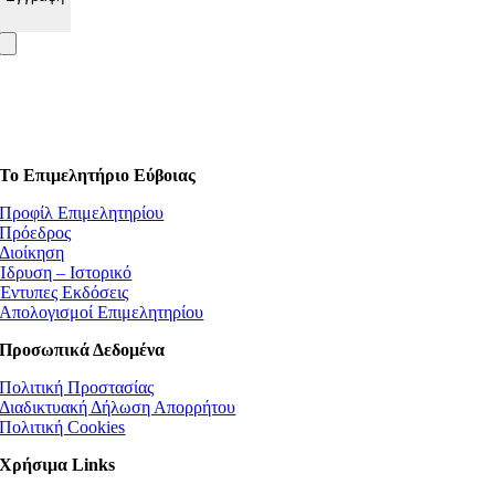
Το Επιμελητήριο Εύβοιας
Προφίλ Επιμελητηρίου
Πρόεδρος
Διοίκηση
Ίδρυση – Ιστορικό
Έντυπες Εκδόσεις
Απολογισμοί Επιμελητηρίου
Προσωπικά Δεδομένα
Πολιτική Προστασίας
Διαδικτυακή Δήλωση Απορρήτου
Πολιτική Cookies
Χρήσιμα Links