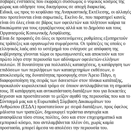
σοβαρές ενστάσεις που εκφράζει σύσσωμος ο νομικός κόσμος της
χώρας και οδήγησε τους δικηγόρους σε αποχή διαρκείας.
Ειδικά, ως προς το κεφάλαιο της Αναγκαστικής Εκτέλεσης, οι αλλαγέ
που προτείνονται είναι σαρωτικές. Εκείνο δε, που παρατηρεί κανείς
είναι ότι όλες είναι σε βάρος των οφειλετών και πλήττουν καίρια τα
δικαιώματα για τους εργαζόμενους αλλά και το Δημόσιο και τους
Οργανισμούς Κοινωνικής Ασφάλισης.
Είναι δε προφανές ότι όλες οι προτεινόμενες ρυθμίσεις εξυπηρετούν
τις τράπεζες και οργανωμένα συμφέροντα. Οι τράπεζες τις οποίες ο
ελληνικός λαός από το υστέρημά του ενίσχυσε με απόφαση της
κυβέρνησης γίνονται τώρα οι πρωταγωνιστές και αποκτούν και τον
πρώτο λόγο στην περιουσία των αδύναμων οφειλετών-ελλήνων
πολιτών. Η δυνατότητα για πολλαπλές κατασχέσεις, η κατάργηση των
επιδόσεων των περιλήψεων των κατασχετηρίων εκθέσεων, ο
αποκλεισμός της δυνατότητας προσφυγής στον Άρειο Πάγο, η
διαφοροποίηση της σειράς των δανειστών στον πίνακα κατάταξης,
προκαλούν κυριολεκτικά τρόμο σε όποιον αντιλαμβάνεται τη σημασί
τους. Η κατάργηση και αντικατάσταση διατάξεων που για δεκαετίες
ίσχυσαν και προστάτευσαν το μείζον αγαθό της περιουσίας που και το
Σύνταγμά μας και η Ευρωπαϊκή Σύμβαση Δικαιωμάτων του
Ανθρώπου (ΕΣΔΑ) προστατεύουν με σειρά διατάξεων, προς όφελος
μάλιστα των τραπεζών, δημιουργεί τεράστια ανησυχία και
ανασφάλεια τόσο στους πολίτες, όσο και στον επιχειρηματικό και
εμπορικό κόσμο, που αντιλαμβάνεται πλέον ότι, χωρίς καμία
προστασία, μπορεί άμεσα να απολέσει την περιουσία του.