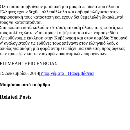
Όλα τούτα συμβαίνουν μετά από μία μακρά περίοδο που όλοι οι
Έλληνες έχουν δεχθεί αλλεπάλληλα και σοβαρά πλήγματα στην
περιουσιακή τους κατάσταση και έχουν δει θεμελιώδη δικαιώματά
τους να καταπατούνται.
Στα πλαίσια αυτά καλούμε σε συστράτευση όλους τους φορείς και
τους πολίτες ώστε ν’ αποτραπεί η ψήφιση του άνω νομοσχεδίου.
Απευθύνουμε έκκληση στην Κυβέρνηση και στον αρμόδιο Υπουργό
ν’ αναλογιστούν τις ευθύνες τους απέναντι στον ελληνικό λαό, ο
οποίος για ακόμη μία φορά αντιμετωπίζει μία επίθεση, προς όφελος
των τραπεζών και των ισχυρών οικονομικών παραγόντων.
ΕΠΙΜΕΛΗΤΗΡΙΟ ΕΥΒΟΙΑΣ
15 Δεκεμβρίου, 2014
|
Υπομνήματα - Παρεμβάσεις
|
Μοιράσου αυτό το άρθρο
Related Posts