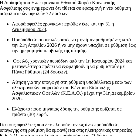
Η Διοίκηση του Ηλεκτρονικού Εθνικού Φορέα Κοινωνικής
Ασφάλισης σας ενημερώνει ότι τίθεται σε εφαρμογή η νέα ρύθμιση
ασφαλιστικών οφειλών 72 δόσεων.
Αφορά
οφειλές χρονικών περιόδων έως και την 31 η
Δεκεμβρίου 2023
.
Προϋπόθεση οι οφειλές αυτές να μην ήταν ρυθμισμένες κατά
την 21η Απριλίου 2026 ή να μην έχουν υπαχθεί σε ρύθμιση έως
την ημερομηνία υποβολής της αίτησης.
Οφειλές χρονικών περιόδων από την 1η Ιανουαρίου 2024 και
μεταγενέστερα πρέπει να εξοφληθούν ή να ρυθμιστούν με
Πάγια Ρύθμιση (24 δόσεων).
Αίτηση για την υπαγωγή στη ρύθμιση υποβάλλεται μέσω των
ηλεκτρονικών υπηρεσιών του Κέντρου Είσπραξης
Ασφαλιστικών Οφειλών (Κ.Ε.Α.Ο.) μέχρι την 31η Δεκεμβρίου
2026.
Ελάχιστο ποσό μηνιαίας δόσης της ρύθμισης ορίζεται σε
τριάντα (30) ευρώ.
Για τους οφειλέτες που δεν πληρούν την ως άνω προϋπόθεση
υπαγωγής στη ρύθμιση θα εμφανίζεται στις ηλεκτρονικές υπηρεσίες
Κ.Ε.Α.Ο. κατά την επιλογή της ρύθμισης των 72 δόσεων