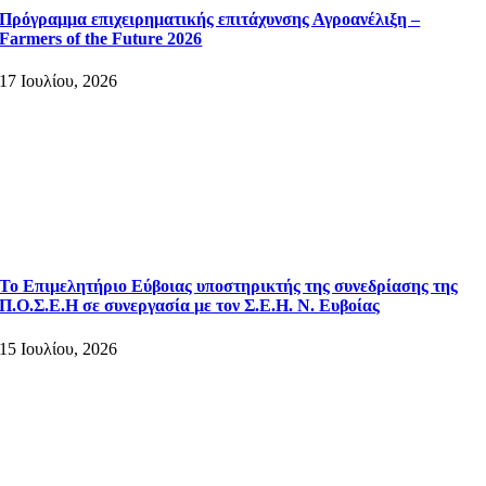
Πρόγραμμα επιχειρηματικής επιτάχυνσης Αγροανέλιξη –
Farmers of the Future 2026
17 Ιουλίου, 2026
Το Επιμελητήριο Εύβοιας υποστηρικτής της συνεδρίασης της
Π.Ο.Σ.Ε.Η σε συνεργασία με τον Σ.Ε.Η. Ν. Ευβοίας
15 Ιουλίου, 2026