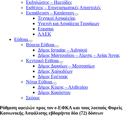
Εκδηλώσεις – Ημερίδες
Εκθέσεις – Επιχειρηματικές Αποστολές
Εκπαίδευση – Κατάρτιση
Τεχνικοί Ασφαλείας
Υγιεινή και Ασφάλεια Τροφίμων
Erasmus
ΛΑΕΚ
Εύβοια
Βόρεια Εύβοια
Δήμος Ιστιαίας – Αιδηψού
Δήμος Μαντουδίου – Λίμνης – Αγίας Άννας
Κεντρική Εύβοια
Δήμος Διρφύων – Μεσσαπίων
Δήμος Χαλκιδέων
Δήμος Ερέτριας
Νότια Εύβοια
Δήμος Κύμης – Αλιβερίου
Δήμος Καρύστου
Σκύρος
Ρύθμιση οφειλών προς τον e-ΕΦΚΑ και τους λοιπούς Φορείς
Κοινωνικής Ασφάλισης εβδομήντα δύο (72) δόσεων