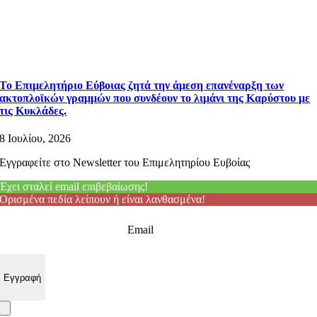
Το Επιμελητήριο Εύβοιας ζητά την άμεση επανέναρξη των
ακτοπλοϊκών γραμμών που συνδέουν το λιμάνι της Καρύστου με
τις Κυκλάδες.
8 Ιουλίου, 2026
Εγγραφείτε στο Newsletter του Επιμελητηρίου Ευβοίας
Έχει σταλεί email επιβεβαίωσης!
Ορισμένα πεδία λείπουν ή είναι λανθασμένα!
Email