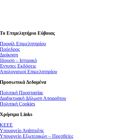
Το Επιμελητήριο Εύβοιας
Προφίλ Επιμελητηρίου
Πρόεδρος
Διοίκηση
Ίδρυση – Ιστορικό
Έντυπες Εκδόσεις
Απολογισμοί Επιμελητηρίου
Προσωπικά Δεδομένα
Πολιτική Προστασίας
Διαδικτυακή Δήλωση Απορρήτου
Πολιτική Cookies
Χρήσιμα Links
ΚEEE
Υπουργείο Ανάπτυξης
Υπουργείο Εξωτερικών – Πρεσβείες