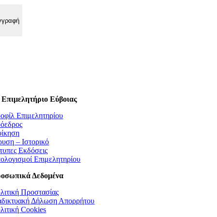
 Επιμελητήριο Εύβοιας
οφίλ Επιμελητηρίου
όεδρος
οίκηση
ρυση – Ιστορικό
τυπες Εκδόσεις
ολογισμοί Επιμελητηρίου
οσωπικά Δεδομένα
λιτική Προστασίας
αδικτυακή Δήλωση Απορρήτου
λιτική Cookies