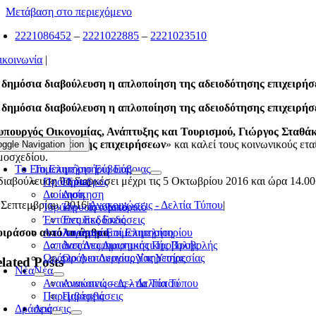
Μετάβαση στο περιεχόμενο
2221086452
–
2221022885
–
2221023510
ικοινωνία
|
 δημόσια διαβούλευση η απλοποίηση της αδειοδότησης επιχειρή
 δημόσια διαβούλευση η απλοποίηση της αδειοδότησης επιχειρή
υπουργός Οικονομίας, Ανάπτυξης και Τουρισμού, Γιώργος Σταθά
αδικασιών σύστασης επιχειρήσεων
» και καλεί τους κοινωνικούς ετ
oggle Navigation
Toggle Navigation
μοσχεδίου.
Το Επιμελητήριο Εύβοιας
Το Επιμελητήριο Εύβοιας
διαβούλευση θα διαρκέσει μέχρι τις 5 Οκτωβρίου 2016 και ώρα 14.00
Πρόεδρος
Πρόεδρος
Διοίκηση
Διοίκηση
 Σεπτεμβρίου, 2016
|
Ανακοινώσεις - Δελτία Τύπου
|
Ίδρυση – Ιστορικό
Ίδρυση – Ιστορικό
Έντυπες Εκδόσεις
Έντυπες Εκδόσεις
Απολογισμοί Επιμελητηρίου
Απολογισμοί Επιμελητηρίου
ιράσου αυτό το άρθρο
Δαπάνες Διαφημιστικής Προβολής
Δαπάνες Διαφημιστικής Προβολής
Ωράριο Λειτουργίας Υπηρεσίας
Ωράριο Λειτουργίας Υπηρεσίας
lated Posts
Νέα
Νέα
Ανακοινώσεις – Δελτία Τύπου
Ανακοινώσεις – Δελτία Τύπου
Παρεμβάσεις
Παρεμβάσεις
Δράσεις
Δράσεις