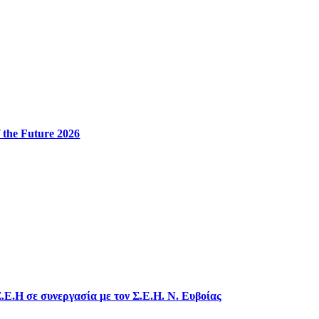
 the Future 2026
.Ε.Η σε συνεργασία με τον Σ.Ε.Η. Ν. Ευβοίας