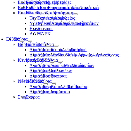
Εκδηλώσεις – Ημερίδες
Εκδηλώσεις – Ημερίδες
Εκθέσεις – Επιχειρηματικές Αποστολές
Εκθέσεις – Επιχειρηματικές Αποστολές
Εκπαίδευση – Κατάρτιση
Εκπαίδευση – Κατάρτιση
Τεχνικοί Ασφαλείας
Τεχνικοί Ασφαλείας
Υγιεινή και Ασφάλεια Τροφίμων
Υγιεινή και Ασφάλεια Τροφίμων
Erasmus
Erasmus
ΛΑΕΚ
ΛΑΕΚ
Εύβοια
Εύβοια
Βόρεια Εύβοια
Βόρεια Εύβοια
Δήμος Ιστιαίας – Αιδηψού
Δήμος Ιστιαίας – Αιδηψού
Δήμος Μαντουδίου – Λίμνης – Αγίας Άννας
Δήμος Μαντουδίου – Λίμνης – Αγίας Άννας
Κεντρική Εύβοια
Κεντρική Εύβοια
Δήμος Διρφύων – Μεσσαπίων
Δήμος Διρφύων – Μεσσαπίων
Δήμος Χαλκιδέων
Δήμος Χαλκιδέων
Δήμος Ερέτριας
Δήμος Ερέτριας
Νότια Εύβοια
Νότια Εύβοια
Δήμος Κύμης – Αλιβερίου
Δήμος Κύμης – Αλιβερίου
Δήμος Καρύστου
Δήμος Καρύστου
Σκύρος
Σκύρος