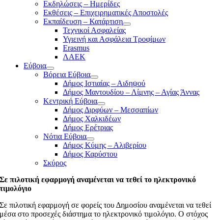
Εκδηλώσεις – Ημερίδες
Εκθέσεις – Επιχειρηματικές Αποστολές
Εκπαίδευση – Κατάρτιση
Τεχνικοί Ασφαλείας
Υγιεινή και Ασφάλεια Τροφίμων
Erasmus
ΛΑΕΚ
Εύβοια
Βόρεια Εύβοια
Δήμος Ιστιαίας – Αιδηψού
Δήμος Μαντουδίου – Λίμνης – Αγίας Άννας
Κεντρική Εύβοια
Δήμος Διρφύων – Μεσσαπίων
Δήμος Χαλκιδέων
Δήμος Ερέτριας
Νότια Εύβοια
Δήμος Κύμης – Αλιβερίου
Δήμος Καρύστου
Σκύρος
Σε πιλοτική εφαρμογή αναμένεται να τεθεί το ηλεκτρονικό
τιμολόγιο
Σε πιλοτική εφαρμογή σε φορείς του Δημοσίου αναμένεται να τεθεί
μέσα στο προσεχές διάστημα το ηλεκτρονικό τιμολόγιο. Ο στόχος