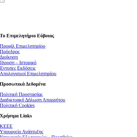
Το Επιμελητήριο Εύβοιας
Προφίλ Επιμελητηρίου
Πρόεδρος
Διοίκηση
Ίδρυση – Ιστορικό
Έντυπες Εκδόσεις
Απολογισμοί Επιμελητηρίου
Προσωπικά Δεδομένα
Πολιτική Προστασίας
Διαδικτυακή Δήλωση Απορρήτου
Πολιτική Cookies
Χρήσιμα Links
ΚEEE
Υπουργείο Ανάπτυξης