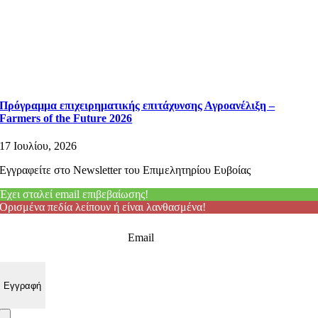
Πρόγραμμα επιχειρηματικής επιτάχυνσης Αγροανέλιξη –
Farmers of the Future 2026
17 Ιουλίου, 2026
Εγγραφείτε στο Newsletter του Επιμελητηρίου Ευβοίας
Έχει σταλεί email επιβεβαίωσης!
Ορισμένα πεδία λείπουν ή είναι λανθασμένα!
Email