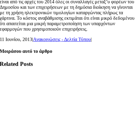
είναι από τις αρχές του 2014 όλες οι συναλλαγές μεταξ’υ φορέων του
Δημοσίου και των επιχειρήσεων με τη δημόσια διοίκηση να γίνονται
με τη χρήση ηλεκτρονικών τιμολογίων καταργώντας πλήρως τα
χάρτινα. Το κόστος αναβάθμισης εκτιμάται ότι είναι μικρό δεδομένου
ότι απαιτείται μια μικρή παραμετροποίηση των υπαρχόντων
εφαρμογών που χρησιμοποιούν επιχειρήσεις.
11 Ιουνίου, 2013
|
Ανακοινώσεις - Δελτία Τύπου
|
Μοιράσου αυτό το άρθρο
Related Posts