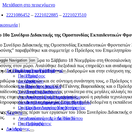
Μετάβαση στο περιεχόμενο
2221086452
–
2221022885
–
2221023510
ικοινωνία
|
ο 10ο Συνέδριο Διδακτικής της Ομοσπονδίας Εκπαιδευτικών Φρον
ο Συνέδριο Διδακτικής της Ομοσπονδίας Εκπαιδευτικών Φροντιστών 
ύνης” παραβρέθηκε και συμμετείχε ο Πρόεδρος του Επιμελητηρίου Γ
νέδριο που έλαβε χώρα το Σάββατο 18 Νοεμβρίου στη Θεσσαλονίκη πα
oggle Navigation
Toggle Navigation
ύνης στον χώρο. Αναλύθηκε διεξοδικά πως επηρεάζει και αναδιαμορφ
Το Επιμελητήριο Εύβοιας
Το Επιμελητήριο Εύβοιας
σμό εξατομικευμένων μαθησιακών διαδρομών και στην ενίσχυση της δ
Πρόεδρος
Πρόεδρος
ριθώριο των εργασιών και σε σύντομη συνάντηση τους,
ο
Πρόεδρος τ
Διοίκηση
Διοίκηση
θεοδοσίου, ο Πρόεδρος της
ΟΕΦΕ
Γιάννης
Βαφειαδάκης
και ο Πρόεδ
Ίδρυση – Ιστορικό
Ίδρυση – Ιστορικό
παίδευσης αλλά και της κοινωνίας γενικότερα στις μεγάλες αλλαγές π
Έντυπες Εκδόσεις
Έντυπες Εκδόσεις
της επιχειρηματικότητας και της εργασίας, αφού η ραγδαία τεχνολογικ
Απολογισμοί Επιμελητηρίου
Απολογισμοί Επιμελητηρίου
ληροφορική και την τεχνολογία. Σε αυτά τα νέα δεδομένα η εκπαίδευσ
Δαπάνες Διαφημιστικής Προβολής
Δαπάνες Διαφημιστικής Προβολής
Ωράριο Λειτουργίας Υπηρεσίας
Ωράριο Λειτουργίας Υπηρεσίας
νης Γεροντίτης πέραν των εργασιών του 10ου Συνεδρίου Διδακτικής
Νέα
Νέα
ος.
Ανακοινώσεις – Δελτία Τύπου
Ανακοινώσεις – Δελτία Τύπου
Παρεμβάσεις
Παρεμβάσεις
Δράσεις
Δράσεις