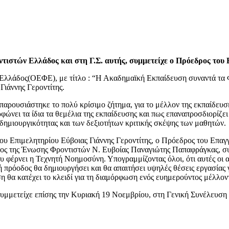
τιστών Ελλάδος και στη Γ.Σ. αυτής, συμμετείχε ο Πρόεδρος του 
Ελλάδος(ΟΕΦΕ), με τίτλο : “Η Ακαδημαϊκή Εκπαίδευση συναντά τα Φ
ιάννης Γεροντίτης.
ρουσιάστηκε το πολύ κρίσιμο ζήτημα, για το μέλλον της εκπαίδευση
ώνει τα ίδια τα θεμέλια της εκπαίδευσης και πως επαναπροσδιορίζει
ημιουργικότητας και των δεξιοτήτων κριτικής σκέψης των μαθητών.
ου Επιμελητηρίου Εύβοιας Γιάννης Γεροντίτης, ο Πρόεδρος του Επα
ρος της Ένωσης Φροντιστών Ν. Ευβοίας Παναγιώτης Παπαφράγκας, σ
ου φέρνει η Τεχνητή Νοημοσύνη. Υπογραμμίζοντας όλοι, ότι αυτές οι 
ή πρόοδος θα δημιουργήσει και θα απαιτήσει υψηλές θέσεις εργασίας 
η θα κατέχει το κλειδί για τη διαμόρφωση ενός ευημερούντος μέλλον
 συμμετείχε επίσης την Κυριακή 19 Νοεμβρίου, στη Γενική Συνέλευσ