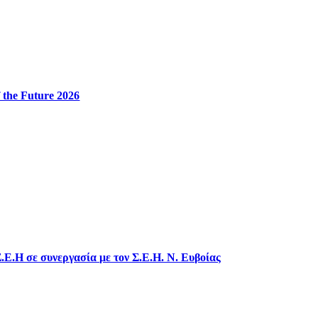
 the Future 2026
.Ε.Η σε συνεργασία με τον Σ.Ε.Η. Ν. Ευβοίας