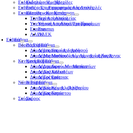
Εκδηλώσεις – Ημερίδες
Εκδηλώσεις – Ημερίδες
Εκθέσεις – Επιχειρηματικές Αποστολές
Εκθέσεις – Επιχειρηματικές Αποστολές
Εκπαίδευση – Κατάρτιση
Εκπαίδευση – Κατάρτιση
Τεχνικοί Ασφαλείας
Τεχνικοί Ασφαλείας
Υγιεινή και Ασφάλεια Τροφίμων
Υγιεινή και Ασφάλεια Τροφίμων
Erasmus
Erasmus
ΛΑΕΚ
ΛΑΕΚ
Εύβοια
Εύβοια
Βόρεια Εύβοια
Βόρεια Εύβοια
Δήμος Ιστιαίας – Αιδηψού
Δήμος Ιστιαίας – Αιδηψού
Δήμος Μαντουδίου – Λίμνης – Αγίας Άννας
Δήμος Μαντουδίου – Λίμνης – Αγίας Άννας
Κεντρική Εύβοια
Κεντρική Εύβοια
Δήμος Διρφύων – Μεσσαπίων
Δήμος Διρφύων – Μεσσαπίων
Δήμος Χαλκιδέων
Δήμος Χαλκιδέων
Δήμος Ερέτριας
Δήμος Ερέτριας
Νότια Εύβοια
Νότια Εύβοια
Δήμος Κύμης – Αλιβερίου
Δήμος Κύμης – Αλιβερίου
Δήμος Καρύστου
Δήμος Καρύστου
Σκύρος
Σκύρος