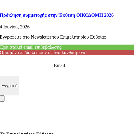
Πρόκληση συμμετοχής στην Έκθεση ΟΙΚΟΔΟΜΗ 2026
4 Ιουνίου, 2026
Εγγραφείτε στο Newsletter του Επιμελητηρίου Ευβοίας
Έχει σταλεί email επιβεβαίωσης!
Ορισμένα πεδία λείπουν ή είναι λανθασμένα!
Email