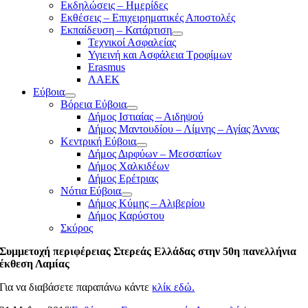
Εκδηλώσεις – Ημερίδες
Εκθέσεις – Επιχειρηματικές Αποστολές
Εκπαίδευση – Κατάρτιση
Τεχνικοί Ασφαλείας
Υγιεινή και Ασφάλεια Τροφίμων
Erasmus
ΛΑΕΚ
Εύβοια
Βόρεια Εύβοια
Δήμος Ιστιαίας – Αιδηψού
Δήμος Μαντουδίου – Λίμνης – Αγίας Άννας
Κεντρική Εύβοια
Δήμος Διρφύων – Μεσσαπίων
Δήμος Χαλκιδέων
Δήμος Ερέτριας
Νότια Εύβοια
Δήμος Κύμης – Αλιβερίου
Δήμος Καρύστου
Σκύρος
Συμμετοχή περιφέρειας Στερεάς Ελλάδας στην 50η πανελλήνια
έκθεση Λαμίας
Για να διαβάσετε παραπάνω κάντε
κλίκ εδώ.