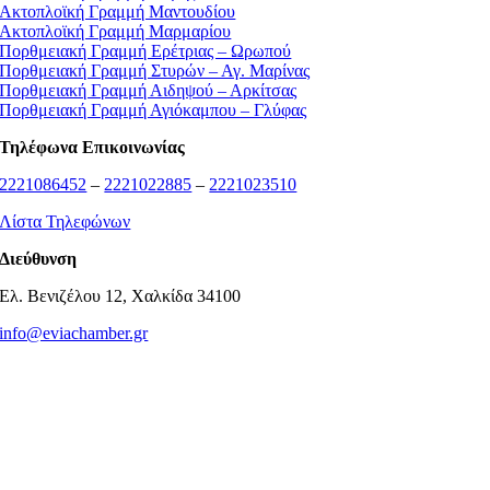
Ακτοπλοϊκή Γραμμή Μαντουδίου
Ακτοπλοϊκή Γραμμή Μαρμαρίου
Πορθμειακή Γραμμή Ερέτριας – Ωρωπού
Πορθμειακή Γραμμή Στυρών – Αγ. Μαρίνας
Πορθμειακή Γραμμή Αιδηψού – Αρκίτσας
Πορθμειακή Γραμμή Αγιόκαμπου – Γλύφας
Τηλέφωνα Επικοινωνίας
2221086452
–
2221022885
–
2221023510
Λίστα Τηλεφώνων
Διεύθυνση
Ελ. Βενιζέλου 12, Χαλκίδα 34100
info@eviachamber.gr