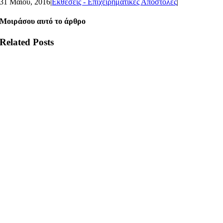
31 Μαΐου, 2016
|
Εκθέσεις - Επιχειρηματικές Αποστολές
|
Μοιράσου αυτό το άρθρο
Related Posts