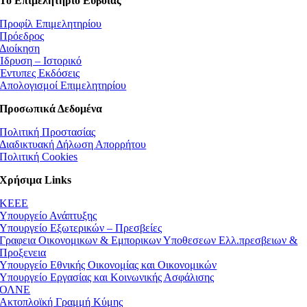
Το Επιμελητήριο Εύβοιας
Προφίλ Επιμελητηρίου
Πρόεδρος
Διοίκηση
Ίδρυση – Ιστορικό
Έντυπες Εκδόσεις
Απολογισμοί Επιμελητηρίου
Προσωπικά Δεδομένα
Πολιτική Προστασίας
Διαδικτυακή Δήλωση Απορρήτου
Πολιτική Cookies
Χρήσιμα Links
ΚEEE
Υπουργείο Ανάπτυξης
Υπουργείο Εξωτερικών – Πρεσβείες
Γραφεια Οικονομικων & Εμπορικων Υποθεσεων Ελλ.πρεσβειων &
Προξενεια
Υπουργείο Εθνικής Οικονομίας και Οικονομικών
Υπουργείο Εργασίας και Κοινωνικής Ασφάλισης
ΟΛΝΕ
Ακτοπλοϊκή Γραμμή Κύμης