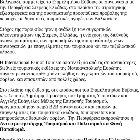
Βελιγράδι, συμμετείχε το Επιμελητήριο Εύβοιας σε συνεργασία με
την Περιφέρεια Στερεάς Ελλάδας, στο πλαίσιο της στρατηγικής
εξωστρέφειας και της συστηματικής προσπάθειας προβολής της
περιοχής σε δυναμικές τουριστικές αγορές των Βαλκανίων.
Στόχος της παρουσίας ήταν η ανάδειξη των συγκριτικών
πλεονεκτημάτων της Στερεάς Ελλάδας, η ενίσχυση της διεθνούς
αναγνωρισιμότητας των προορισμών της και η ανάπτυξη νέων
συνεργασιών με επαγγελματίες του τουρισμού και του ταξιδιωτικού
κλάδου.
Η International Fair of Tourism αποτελεί μία από τις σημαντικότερες
διεθνείς τουριστικές εκθέσεις της Νοτιοανατολικής Ευρώπης,
συγκεντρώνοντας κάθε χρόνο πλήθος επαγγελματιών του τουρισμού,
φορέων και επισκεπτών από πολλές χώρες.
Στο πλαίσιο της έκθεσης, οι εκπρόσωποι του Επιμελητηρίου Εύβοιας,
κ.κ. Σεπετής Δημήτρης Πρόεδρος του Τμήματος Υπηρεσιών και
Αγγελής Ευάγγελος Μέλος της Επιτροπής Τουρισμού,
πραγματοποίησαν σειρά B2B συναντήσεων και επαφών με
επαγγελματίες του τουριστικού κλάδου, tour operators και
εκπροσώπους θεσμικών φορέων. Την Περιφέρεια εκπροσώπησε η
Αντιπεριφερειάρχης Τουρισμού και Πολιτισμού κα Φανή
Παπαθωμά
.
Μεταξύ άλλων, είχαν συναντήσεις με την Πρέσβη της Ελληνικής