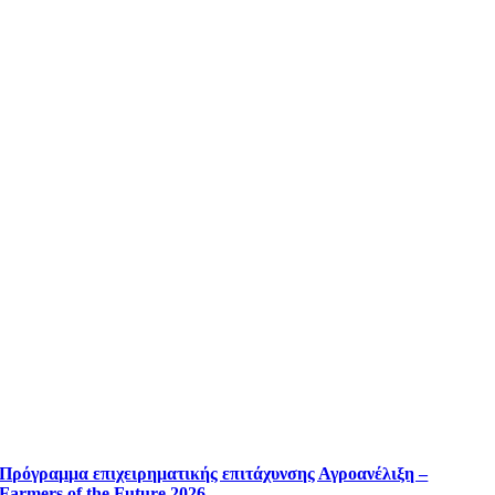
Πρόγραμμα επιχειρηματικής επιτάχυνσης Αγροανέλιξη –
Farmers of the Future 2026