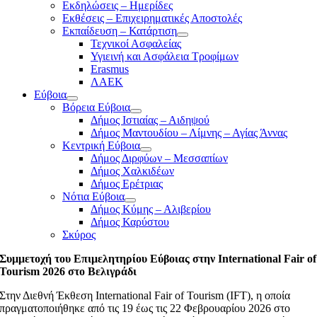
Εκδηλώσεις – Ημερίδες
Εκθέσεις – Επιχειρηματικές Αποστολές
Εκπαίδευση – Κατάρτιση
Τεχνικοί Ασφαλείας
Υγιεινή και Ασφάλεια Τροφίμων
Erasmus
ΛΑΕΚ
Εύβοια
Βόρεια Εύβοια
Δήμος Ιστιαίας – Αιδηψού
Δήμος Μαντουδίου – Λίμνης – Αγίας Άννας
Κεντρική Εύβοια
Δήμος Διρφύων – Μεσσαπίων
Δήμος Χαλκιδέων
Δήμος Ερέτριας
Νότια Εύβοια
Δήμος Κύμης – Αλιβερίου
Δήμος Καρύστου
Σκύρος
Συμμετοχή του Επιμελητηρίου Εύβοιας στην International Fair of
Tourism 2026 στο Βελιγράδι
Στην Διεθνή Έκθεση International Fair of Tourism (IFT), η οποία
πραγματοποιήθηκε από τις 19 έως τις 22 Φεβρουαρίου 2026 στο