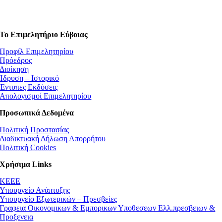
Το Επιμελητήριο Εύβοιας
Προφίλ Επιμελητηρίου
Πρόεδρος
Διοίκηση
Ίδρυση – Ιστορικό
Έντυπες Εκδόσεις
Απολογισμοί Επιμελητηρίου
Προσωπικά Δεδομένα
Πολιτική Προστασίας
Διαδικτυακή Δήλωση Απορρήτου
Πολιτική Cookies
Χρήσιμα Links
ΚEEE
Υπουργείο Ανάπτυξης
Υπουργείο Εξωτερικών – Πρεσβείες
Γραφεια Οικονομικων & Εμπορικων Υποθεσεων Ελλ.πρεσβειων &
Προξενεια