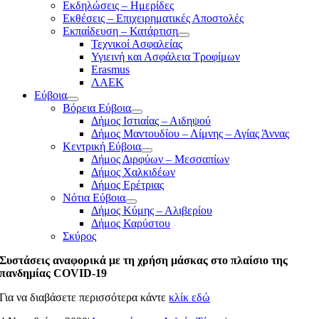
Εκδηλώσεις – Ημερίδες
Εκθέσεις – Επιχειρηματικές Αποστολές
Εκπαίδευση – Κατάρτιση
Τεχνικοί Ασφαλείας
Υγιεινή και Ασφάλεια Τροφίμων
Erasmus
ΛΑΕΚ
Εύβοια
Βόρεια Εύβοια
Δήμος Ιστιαίας – Αιδηψού
Δήμος Μαντουδίου – Λίμνης – Αγίας Άννας
Κεντρική Εύβοια
Δήμος Διρφύων – Μεσσαπίων
Δήμος Χαλκιδέων
Δήμος Ερέτριας
Νότια Εύβοια
Δήμος Κύμης – Αλιβερίου
Δήμος Καρύστου
Σκύρος
Συστάσεις αναφορικά με τη χρήση μάσκας στο πλαίσιο της
πανδημίας COVID-19
Για να διαβάσετε περισσότερα κάντε
κλίκ εδώ