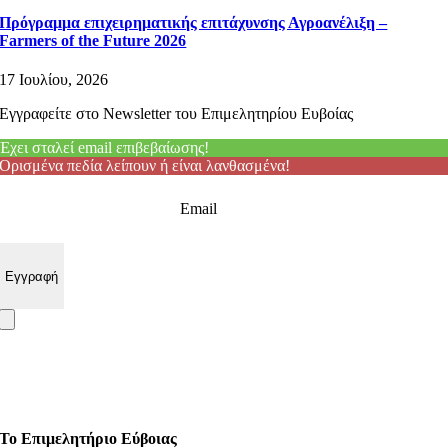
Πρόγραμμα επιχειρηματικής επιτάχυνσης Αγροανέλιξη –
Farmers of the Future 2026
17 Ιουλίου, 2026
Εγγραφείτε στο Newsletter του Επιμελητηρίου Ευβοίας
Έχει σταλεί email επιβεβαίωσης!
Ορισμένα πεδία λείπουν ή είναι λανθασμένα!
Email
Το Επιμελητήριο Εύβοιας