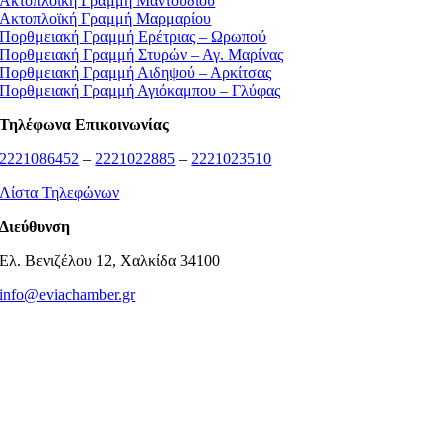
Ακτοπλοϊκή Γραμμή Μαντουδίου
Ακτοπλοϊκή Γραμμή Μαρμαρίου
Πορθμειακή Γραμμή Ερέτριας – Ωρωπού
Πορθμειακή Γραμμή Στυρών – Αγ. Μαρίνας
Πορθμειακή Γραμμή Αιδηψού – Αρκίτσας
Πορθμειακή Γραμμή Αγιόκαμπου – Γλύφας
Τηλέφωνα Επικοινωνίας
2221086452
–
2221022885
–
2221023510
Λίστα Τηλεφώνων
Διεύθυνση
Ελ. Βενιζέλου 12, Χαλκίδα 34100
info@eviachamber.gr