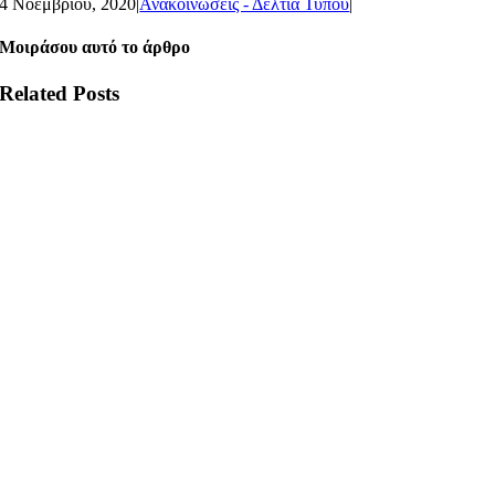
4 Νοεμβρίου, 2020
|
Ανακοινώσεις - Δελτία Τύπου
|
Μοιράσου αυτό το άρθρο
Related Posts