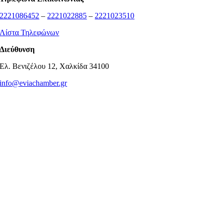
2221086452
–
2221022885
–
2221023510
Λίστα Τηλεφώνων
Διεύθυνση
Ελ. Βενιζέλου 12, Χαλκίδα 34100
info@eviachamber.gr