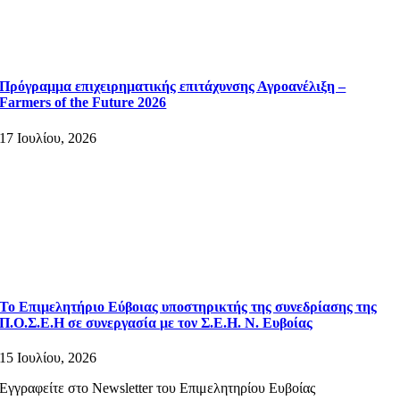
Πρόγραμμα επιχειρηματικής επιτάχυνσης Αγροανέλιξη –
Farmers of the Future 2026
17 Ιουλίου, 2026
Το Επιμελητήριο Εύβοιας υποστηρικτής της συνεδρίασης της
Π.Ο.Σ.Ε.Η σε συνεργασία με τον Σ.Ε.Η. Ν. Ευβοίας
15 Ιουλίου, 2026
Εγγραφείτε στο Newsletter του Επιμελητηρίου Ευβοίας