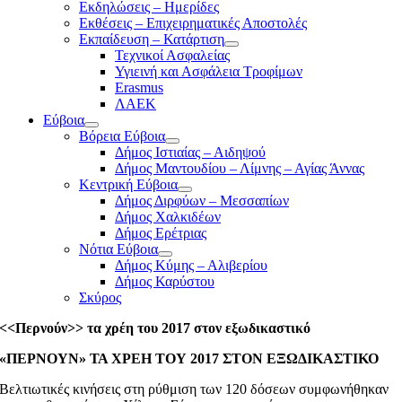
Εκδηλώσεις – Ημερίδες
Εκθέσεις – Επιχειρηματικές Αποστολές
Εκπαίδευση – Κατάρτιση
Τεχνικοί Ασφαλείας
Υγιεινή και Ασφάλεια Τροφίμων
Erasmus
ΛΑΕΚ
Εύβοια
Βόρεια Εύβοια
Δήμος Ιστιαίας – Αιδηψού
Δήμος Μαντουδίου – Λίμνης – Αγίας Άννας
Κεντρική Εύβοια
Δήμος Διρφύων – Μεσσαπίων
Δήμος Χαλκιδέων
Δήμος Ερέτριας
Νότια Εύβοια
Δήμος Κύμης – Αλιβερίου
Δήμος Καρύστου
Σκύρος
<<Περνούν>> τα χρέη του 2017 στον εξωδικαστικό
«ΠΕΡΝΟΥΝ» ΤΑ ΧΡΕΗ ΤΟΥ 2017 ΣΤΟΝ ΕΞΩΔΙΚΑΣΤΙΚΟ
Βελτιωτικές κινήσεις στη ρύθμιση των 120 δόσεων συμφωνήθηκαν