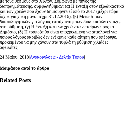
με τους θεσμούς στο Χίλτον. Σύμφωνα με πηγές της
διαπραγμάτευσης, συμφωνήθηκαν: (α) Η ένταξη στον εξωδικαστικό
και των χρεών που έχουν δημιουργηθεί από το 2017 (μέχρι τώρα
ίσχυε για χρέη μόνο μέχρι 31.12.2016), (β) Μείωση των
δικαιολογητικών για λόγους επιτάχυνσης των διαδικασιών ένταξης
στη ρύθμιση, (γ) Η ένταξη και των χρεών των εταίρων προς το
Δημόσιο, (δ) Η τράπεζα θα είναι υποχρεωμένη να αιτιολογεί για
ποιους λόγους ακριβώς δεν ενέκρινε κάθε αίτηση που απέρριψε,
προκειμένου να μην χάνουν στα τυφλά τη ρύθμιση χιλιάδες
οφειλέτες.
24 Μαΐου, 2018
|
Ανακοινώσεις - Δελτία Τύπου
|
Μοιράσου αυτό το άρθρο
Related Posts