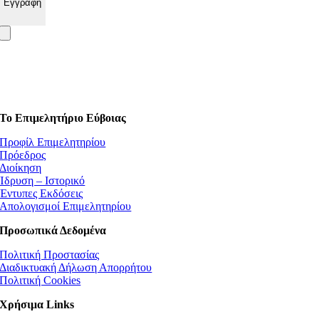
Το Επιμελητήριο Εύβοιας
Προφίλ Επιμελητηρίου
Πρόεδρος
Διοίκηση
Ίδρυση – Ιστορικό
Έντυπες Εκδόσεις
Απολογισμοί Επιμελητηρίου
Προσωπικά Δεδομένα
Πολιτική Προστασίας
Διαδικτυακή Δήλωση Απορρήτου
Πολιτική Cookies
Χρήσιμα Links