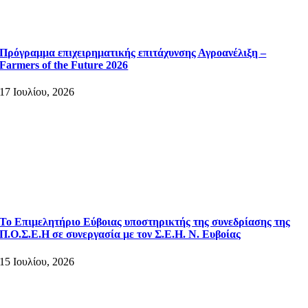
Πρόγραμμα επιχειρηματικής επιτάχυνσης Αγροανέλιξη –
Farmers of the Future 2026
17 Ιουλίου, 2026
Το Επιμελητήριο Εύβοιας υποστηρικτής της συνεδρίασης της
Π.Ο.Σ.Ε.Η σε συνεργασία με τον Σ.Ε.Η. Ν. Ευβοίας
15 Ιουλίου, 2026