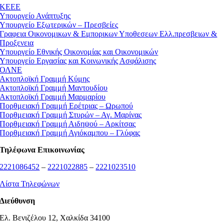
ΚEEE
Υπουργείο Ανάπτυξης
Υπουργείο Εξωτερικών – Πρεσβείες
Γραφεια Οικονομικων & Εμπορικων Υποθεσεων Ελλ.πρεσβειων &
Προξενεια
Υπουργείο Εθνικής Οικονομίας και Οικονομικών
Υπουργείο Εργασίας και Κοινωνικής Ασφάλισης
ΟΛΝΕ
Ακτοπλοϊκή Γραμμή Κύμης
Ακτοπλοϊκή Γραμμή Μαντουδίου
Ακτοπλοϊκή Γραμμή Μαρμαρίου
Πορθμειακή Γραμμή Ερέτριας – Ωρωπού
Πορθμειακή Γραμμή Στυρών – Αγ. Μαρίνας
Πορθμειακή Γραμμή Αιδηψού – Αρκίτσας
Πορθμειακή Γραμμή Αγιόκαμπου – Γλύφας
Τηλέφωνα Επικοινωνίας
2221086452
–
2221022885
–
2221023510
Λίστα Τηλεφώνων
Διεύθυνση
Ελ. Βενιζέλου 12, Χαλκίδα 34100