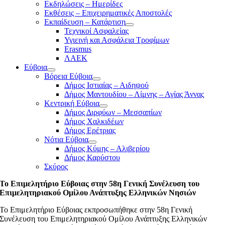
Εκδηλώσεις – Ημερίδες
Εκθέσεις – Επιχειρηματικές Αποστολές
Εκπαίδευση – Κατάρτιση
Τεχνικοί Ασφαλείας
Υγιεινή και Ασφάλεια Τροφίμων
Erasmus
ΛΑΕΚ
Εύβοια
Βόρεια Εύβοια
Δήμος Ιστιαίας – Αιδηψού
Δήμος Μαντουδίου – Λίμνης – Αγίας Άννας
Κεντρική Εύβοια
Δήμος Διρφύων – Μεσσαπίων
Δήμος Χαλκιδέων
Δήμος Ερέτριας
Νότια Εύβοια
Δήμος Κύμης – Αλιβερίου
Δήμος Καρύστου
Σκύρος
Το Επιμελητήριο Εύβοιας στην 58η Γενική Συνέλευση του
Επιμελητηριακού Ομίλου Ανάπτυξης Ελληνικών Νησιών
Το Επιμελητήριο Εύβοιας εκπροσωπήθηκε στην 58η Γενική
Συνέλευση του Επιμελητηριακού Ομίλου Ανάπτυξης Ελληνικών