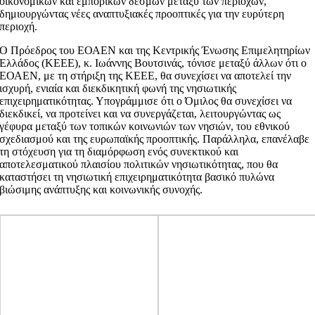
οικονομικών και εμπορικών δεσμών μεταξύ των περιοχών,
δημιουργώντας νέες αναπτυξιακές προοπτικές για την ευρύτερη
περιοχή.
Ο Πρόεδρος του ΕΟΑΕΝ και της Κεντρικής Ένωσης Επιμελητηρίων
Ελλάδος (ΚΕΕΕ), κ. Ιωάννης Βουτσινάς, τόνισε μεταξύ άλλων ότι ο
ΕΟΑΕΝ, με τη στήριξη της ΚΕΕΕ, θα συνεχίσει να αποτελεί την
ισχυρή, ενιαία και διεκδικητική φωνή της νησιωτικής
επιχειρηματικότητας. Υπογράμμισε ότι ο Όμιλος θα συνεχίσει να
διεκδικεί, να προτείνει και να συνεργάζεται, λειτουργώντας ως
γέφυρα μεταξύ των τοπικών κοινωνιών των νησιών, του εθνικού
σχεδιασμού και της ευρωπαϊκής προοπτικής. Παράλληλα, επανέλαβε
τη στόχευση για τη διαμόρφωση ενός συνεκτικού και
αποτελεσματικού πλαισίου πολιτικών νησιωτικότητας, που θα
καταστήσει τη νησιωτική επιχειρηματικότητα βασικό πυλώνα
βιώσιμης ανάπτυξης και κοινωνικής συνοχής.