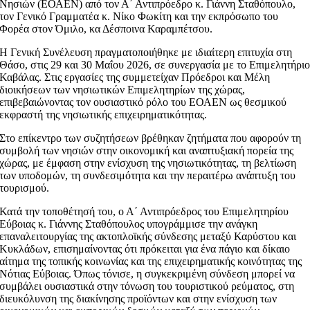
Νησιών (ΕΟΑΕΝ) από τον Α΄ Αντιπρόεδρο κ. Γιάννη Σταθόπουλο,
τον Γενικό Γραμματέα κ. Νίκο Φωκίτη και την εκπρόσωπο του
Φορέα στον Όμιλο, κα Δέσποινα Καραμπέτσου.
Η Γενική Συνέλευση πραγματοποιήθηκε με ιδιαίτερη επιτυχία στη
Θάσο, στις 29 και 30 Μαΐου 2026, σε συνεργασία με το Επιμελητήρι
Καβάλας. Στις εργασίες της συμμετείχαν Πρόεδροι και Μέλη
διοικήσεων των νησιωτικών Επιμελητηρίων της χώρας,
επιβεβαιώνοντας τον ουσιαστικό ρόλο του ΕΟΑΕΝ ως θεσμικού
εκφραστή της νησιωτικής επιχειρηματικότητας.
Στο επίκεντρο των συζητήσεων βρέθηκαν ζητήματα που αφορούν τη
συμβολή των νησιών στην οικονομική και αναπτυξιακή πορεία της
χώρας, με έμφαση στην ενίσχυση της νησιωτικότητας, τη βελτίωση
των υποδομών, τη συνδεσιμότητα και την περαιτέρω ανάπτυξη του
τουρισμού.
Κατά την τοποθέτησή του, ο Α΄ Αντιπρόεδρος του Επιμελητηρίου
Εύβοιας κ. Γιάννης Σταθόπουλος υπογράμμισε την ανάγκη
επαναλειτουργίας της ακτοπλοϊκής σύνδεσης μεταξύ Καρύστου και
Κυκλάδων, επισημαίνοντας ότι πρόκειται για ένα πάγιο και δίκαιο
αίτημα της τοπικής κοινωνίας και της επιχειρηματικής κοινότητας της
Νότιας Εύβοιας. Όπως τόνισε, η συγκεκριμένη σύνδεση μπορεί να
συμβάλει ουσιαστικά στην τόνωση του τουριστικού ρεύματος, στη
διευκόλυνση της διακίνησης προϊόντων και στην ενίσχυση των